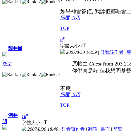
如果神會答佢, 我諗佢都唔會上
回覆
引用
TOP
#
9
T
字體大小:
t
龍井樹
2007/8/30 16:59
|
只看該作者
|
原帖由
Guest
from 203.21
版主
你們真是好,但我想問基督
不應
回覆
引用
TOP
#
酒井
10
明
T
字體大小:
t
2007/8/30 18:49
|
只看該作者
|
翻譯
|
書面
|
简
繁