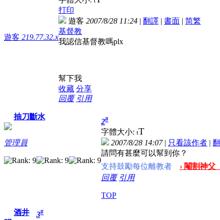
t
打印
遊客
2007/8/28 11:24
|
翻譯
|
書面
|
简
繁
基督教
遊客
219.77.32.x
我認信基督教嗎plx
幫下我
收藏
分享
回覆
引用
抽刀斷水
#
2
T
字體大小:
t
2007/8/28 14:07
|
只看該作者
|
管理員
請問有甚麼可以幫到你？
支持鼓勵每位離教者
› 閹割神父
回覆
引用
TOP
#
酒井
3