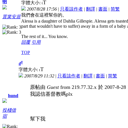
明
T
字體大小:
t
2007/8/28 17:56
|
只看該作者
|
翻譯
|
書面
|
简
繁
我們會在這裡幫你的。
置業安居
Alessa is a daughter of Dahlia Gillespie. Alessa gets toasted 
part that wouldn't have to suffer) away in a form of a bab
The rest of it... You know.
回覆
引用
TOP
#
4
T
字體大小:
t
2007/8/29 11:32
|
只看該作者
|
翻譯
|
書面
|
简
繁
原帖由
Guest
from 219.77.32.x 於 2007-8-2
我認信基督教嗎plx
hund
投棧借
宿
幫下我