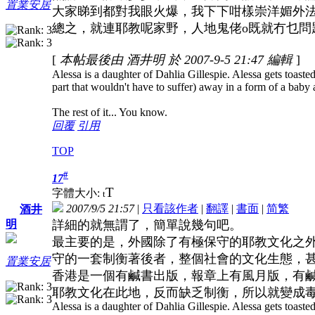
置業安居
大家睇到都對我眼火爆，我下下咁樣崇洋媚外
總之，就連耶教呢家野，人地鬼佬o既就冇乜問
[
本帖最後由 酒井明 於 2007-9-5 21:47 編輯
]
Alessa is a daughter of Dahlia Gillespie. Alessa gets toasted 
part that wouldn't have to suffer) away in a form of a bab
The rest of it... You know.
回覆
引用
TOP
#
17
T
字體大小:
t
2007/9/5 21:57
|
只看該作者
|
翻譯
|
書面
|
简
繁
酒井
詳細的就無謂了，簡單說幾句吧。
明
最主要的是，外國除了有極保守的耶教文化之
守的一套制衡著後者，整個社會的文化生態，
置業安居
香港是一個有鹹書出版，報章上有風月版，有
耶教文化在此地，反而缺乏制衡，所以就變成
Alessa is a daughter of Dahlia Gillespie. Alessa gets toasted 