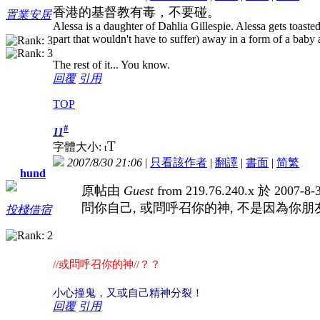
香港的基督教有毒，不要碰。
置業安居
Alessa is a daughter of Dahlia Gillespie. Alessa gets toasted 
part that wouldn't have to suffer) away in a form of a bab
The rest of it... You know.
回覆
引用
TOP
#
11
T
字體大小:
t
2007/8/30 21:06
|
只看該作者
|
翻譯
|
書面
|
简
繁
hund
原帖由
Guest
from 219.76.240.x 於 2007-8
問你自己, 或問呼召你的神, 不是因為你朋
投棧借宿
//或問呼召你的神//？？
小心撞鬼，又或自己精神分裂！
回覆
引用