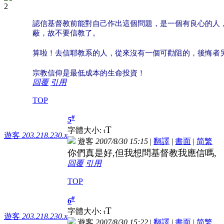
認信基督教前能對自己作出這個問題，是一個有良心的人
蔽，故不要信教了。
算啦！去信耶教系的人，從來沒有一個可勸阻的，後悔者
宗教信仰是最低成本的生命投資！
回覆
引用
TOP
#
5
T
字體大小:
t
遊客
203.218.230.x
遊客
2007/8/30 15:15
|
翻譯
|
書面
|
简
繁
你們真是好,但我想問基督教我應信嗎,
回覆
引用
TOP
#
6
T
字體大小:
t
遊客
203.218.230.x
遊客
2007/8/30 15:22
|
翻譯
|
書面
|
简
繁