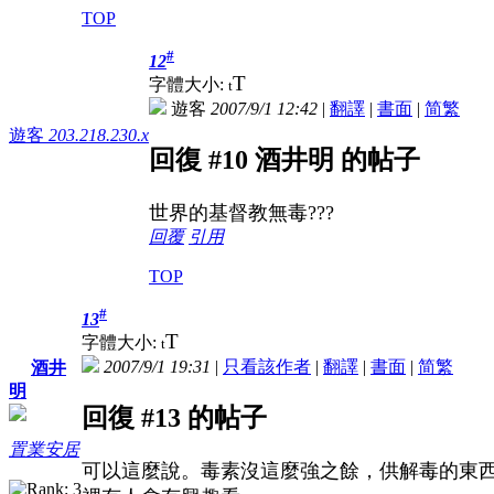
TOP
#
12
T
字體大小:
t
遊客
2007/9/1 12:42
|
翻譯
|
書面
|
简
繁
遊客
203.218.230.x
回復 #10 酒井明 的帖子
世界的基督教無毒???
回覆
引用
TOP
#
13
T
字體大小:
t
2007/9/1 19:31
|
只看該作者
|
翻譯
|
書面
|
简
繁
酒井
明
回復 #13 的帖子
置業安居
可以這麼說。毒素沒這麼強之餘，供解毒的東