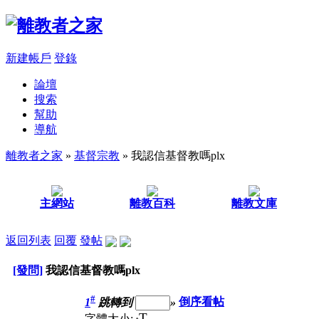
新建帳戶
登錄
論壇
搜索
幫助
導航
離教者之家
»
基督宗教
» 我認信基督教嗎plx
主網站
離教百科
離教文庫
返回列表
回覆
發帖
[發問]
我認信基督教嗎plx
#
1
跳轉到
»
倒序看帖
T
字體大小: