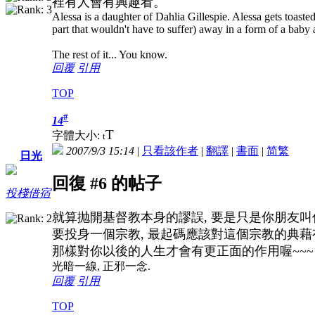
裡有人會有興趣看。
Alessa is a daughter of Dahlia Gillespie. Alessa gets toasted 
part that wouldn't have to suffer) away in a form of a bab
The rest of it... You know.
回覆
引用
TOP
#
14
T
字體大小:
t
2007/9/3 15:14
|
只看該作者
|
翻譯
|
書面
|
简
繁
日光
回復 #6 的帖子
投棧借宿
就算抛開基督教本身的謬誤, 要是只是你朋友叫
要投身一個宗教, 最起碼應該對這個宗教的典藉
那樣對你以後的人生才會有更正面的作用喔~~~
光暗一線, 正邪一念.
回覆
引用
TOP