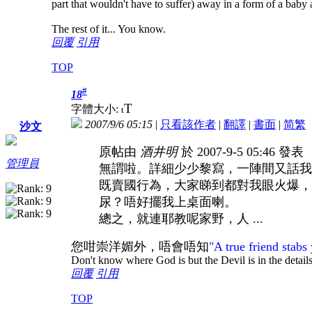
part that wouldn't have to suffer) away in a form of a bab
The rest of it... You know.
回覆
引用
TOP
#
18
T
字體大小:
t
2007/9/6 05:15
|
只看該作者
|
翻譯
|
書面
|
简
繁
沙文
原帖由
酒井明
於 2007-9-5 05:46 發表
管理員
無謂啦。詳細少少黎寫，一陣間又話我
既賣國行為，大家睇到都對我眼火爆，
尿？唔好擺我上桌面喇。
總之，就連耶教呢家野，人 ...
您咁崇洋媚外，唔會唔知
"
A true friend stabs 
Don't know where God is but the Devil is in the detail
回覆
引用
TOP