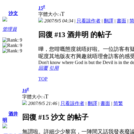
#
15
T
沙文
字體大小:
t
2007/9/5 04:34
|
只看該作者
|
翻譯
|
書面
|
管理員
回復 #13 酒井明 的帖子
嘩，您咁嘅態度就唔好啦。一位訪客有
呢度其地版友冇興趣就唔理會訪客的感
Don't know where God is but the Devil is in the de
回覆
引用
TOP
#
16
T
字體大小:
t
2007/9/5 21:46
|
只看該作者
|
翻譯
|
書面
|
简
繁
酒井
回復 #15 沙文 的帖子
明
無謂啦。詳細少少黎寫，一陣間又話我發表廢論