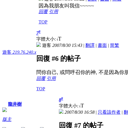
因為我朋友叫我信~~~~~
回覆
引用
TOP
#
7
T
字體大小:
t
遊客
2007/8/30 15:43
|
翻譯
|
書面
|
简
繁
遊客
219.76.240.x
回復 #6 的帖子
問你自己, 或問呼召你的神, 不是因為你
回覆
引用
TOP
#
8
龍井樹
T
字體大小:
t
2007/8/30 16:58
|
只看該作者
|
版主
回復 #7 的帖子