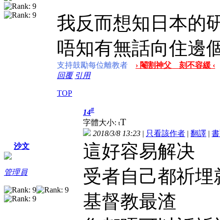
我反而想知日本的
唔知有無話向住邊
支持鼓勵每位離教者
› 閹割神父 刻不容緩 ‹
回覆
引用
TOP
#
14
T
字體大小:
t
2018/3/8 13:23
|
只看該作者
|
翻譯
|
書
這好容易解决
沙文
受者自己都祈埋就得
管理員
基督教最渣