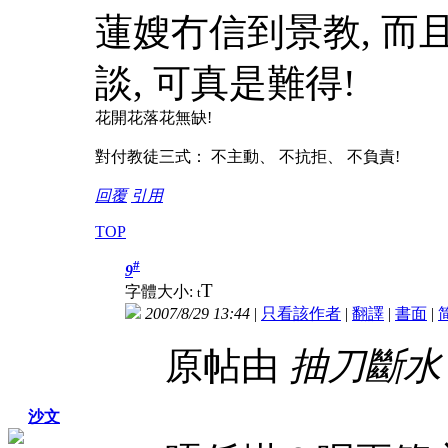
蓮嫂冇信到景教, 而
談, 可真是難得!
花開花落花無缺!
對付教徒三式： 不主動、 不抗拒、 不負責!
回覆
引用
TOP
#
9
T
字體大小:
t
2007/8/29 13:44
|
只看該作者
|
翻譯
|
書面
|
原帖由
抽刀斷水
沙文