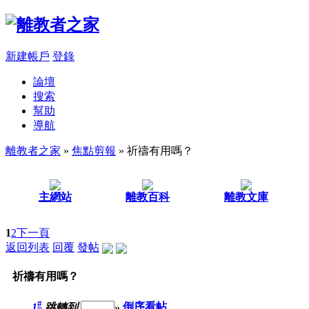
新建帳戶
登錄
論壇
搜索
幫助
導航
離教者之家
»
焦點剪報
» 祈禱有用嗎？
主網站
離教百科
離教文庫
1
2
下一頁
返回列表
回覆
發帖
祈禱有用嗎？
#
1
跳轉到
»
倒序看帖