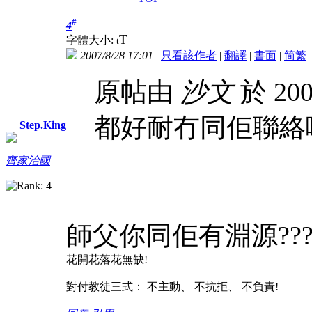
#
4
T
字體大小:
t
2007/8/28 17:01
|
只看該作者
|
翻譯
|
書面
|
简
繁
原帖由
沙文
於 200
都好耐冇同佢聯絡啦.
Step.King
齊家治國
師父你同佢有淵源??
花開花落花無缺!
對付教徒三式： 不主動、 不抗拒、 不負責!