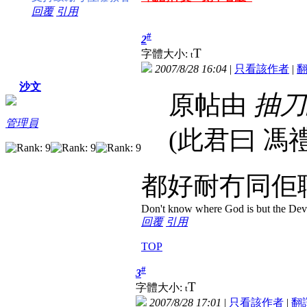
回覆
引用
#
2
T
字體大小:
t
2007/8/28 16:04
|
只看該作者
|
沙文
原帖由
抽刀
管理員
(此君曰 馮
都好耐冇同佢聯絡
Don't know where God is but the Devil 
回覆
引用
TOP
#
3
T
字體大小:
t
2007/8/28 17:01
|
只看該作者
|
翻