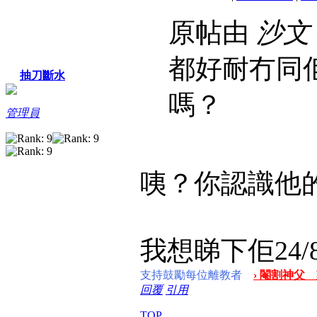
原帖由
沙文
都好耐冇同佢聯
抽刀斷水
嗎？
管理員
咦？你認識他
我想睇下佢24
支持鼓勵每位離教者
› 閹割神父 
回覆
引用
TOP