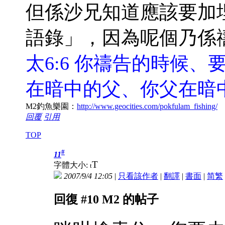
但係沙兄知道應該要
加
語錄」，因為呢個乃係
太6:6 你禱告的時候
在暗中的父、你父在暗
M2釣魚樂園：
http://www.geocities.com/pokfulam_fishing/
回覆
引用
TOP
#
11
T
字體大小:
t
2007/9/4 12:05
|
只看該作者
|
翻譯
|
書面
|
简
繁
回復 #10 M2 的帖子