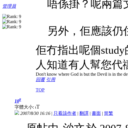
唔係掛？呢兩篇
管理員
另外，佢應該仍
佢冇指出呢個stud
人知道有人幫您代
Don't know where God is but the Devil is in the det
回覆
引用
TOP
#
10
T
字體大小:
t
2007/8/30 16:16
|
只看該作者
|
翻譯
|
書面
|
简
繁