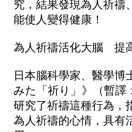
究，結果發現為人祈禱
能使人變得健康！
為人祈禱活化大腦 提
日本腦科學家、醫學博
みた「祈り」》（暫譯
研究了祈禱這種行為，
為人祈禱的心情，具有