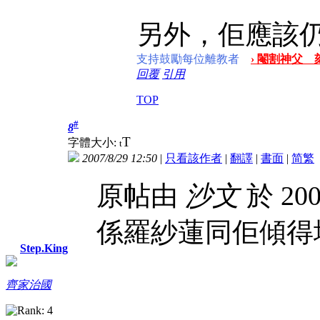
另外，佢應該
支持鼓勵每位離教者
› 閹割神父 
回覆
引用
TOP
#
8
T
字體大小:
t
2007/8/29 12:50
|
只看該作者
|
翻譯
|
書面
|
简
繁
原帖由
沙文
於 200
係羅紗蓮同佢傾得
Step.King
齊家治國