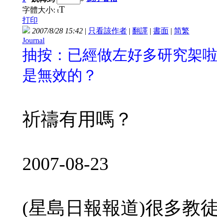
T
字體大小:
t
打印
2007/8/28 15:42
|
只看該作者
|
翻譯
|
書面
|
简
繁
Journal
抽按：已經做左好多研究架
是無效的？
祈禱有用嗎？
2007-08-23
(星島日報報道)很多教