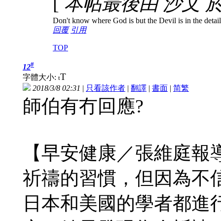
[
本帖最後由 沙文 於 20
Don't know where God is but the Devil is in the detail
回覆
引用
TOP
#
12
T
字體大小:
t
2018/3/8 02:31
|
只看該作者
|
翻譯
|
書面
|
简
繁
師伯有冇回應?
【早安健康／張維庭報
祈禱的習慣，但因為不
日本和美國的學者都進