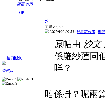
回覆
引用
TOP
#
7
T
字體大小:
t
2007/8/29 09:53
|
只看該作者
|
翻
原帖由
沙文
係羅紗蓮同
抽刀斷水
咩？
管理員
唔係掛？呢兩