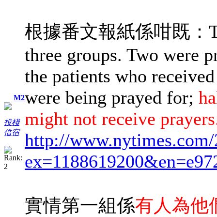
根據番文報紙係咁既：The pati
three groups. Two were pr
the patients who received 
were being prayed for;
ha
M2
might not receive prayers
投棧
借宿
http://www.nytimes.com/
ex=1188619200&en=e97
實情第一組係
有人為他