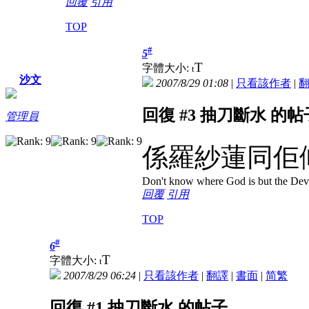
回覆
引用
TOP
#
5
T
字體大小:
t
沙文
2007/8/29 01:08
|
只看該作者
|
回復 #3 抽刀斷水 的帖
管理員
係羅紗蓮同佢
Don't know where God is but the Devil 
回覆
引用
TOP
#
6
T
字體大小:
t
2007/8/29 06:24
|
只看該作者
|
翻譯
|
書面
|
简
繁
回復 #1 抽刀斷水 的帖子