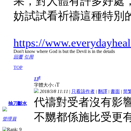
果，對人體有許多好處
妨試試看祈禱這種特
https://www.everydayheal
Don't know where God is but the Devil is in the details
回覆
引用
TOP
#
13
T
字體大小:
t
2018/3/8 11:11
|
只看該作者
|
翻譯
|
書面
|
简
代禱對受者沒有影
抽刀斷水
不嬲都係施比受更
管理員