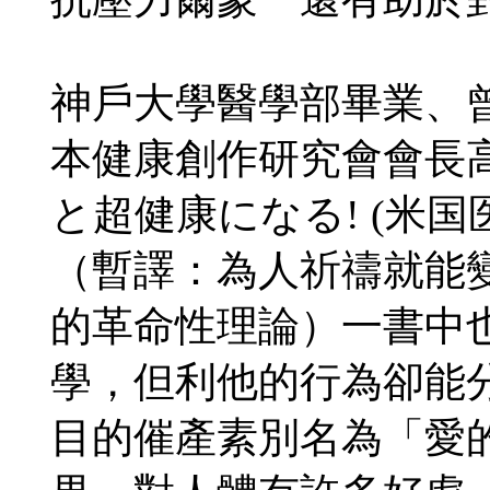
神戶大學醫學部畢業、
本健康創作研究會會長
と超健康になる! (米
（暫譯：為人祈禱就能
的革命性理論）一書中
學，但利他的行為卻能
目的催產素別名為「愛