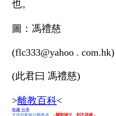
也。
圖：馮禮慈
(flc333@yahoo . com.hk)
(此君曰 馮禮慈)
>
離教百科
<
收藏
分享
支持鼓勵每位離教者
› 閹割神父 刻不容緩 ‹