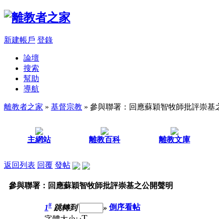
新建帳戶
登錄
論壇
搜索
幫助
導航
離教者之家
»
基督宗教
» 參與聯署：回應蘇穎智牧師批評崇基
主網站
離教百科
離教文庫
返回列表
回覆
發帖
參與聯署：回應蘇穎智牧師批評崇基之公開聲明
#
1
跳轉到
»
倒序看帖
T
字體大小: