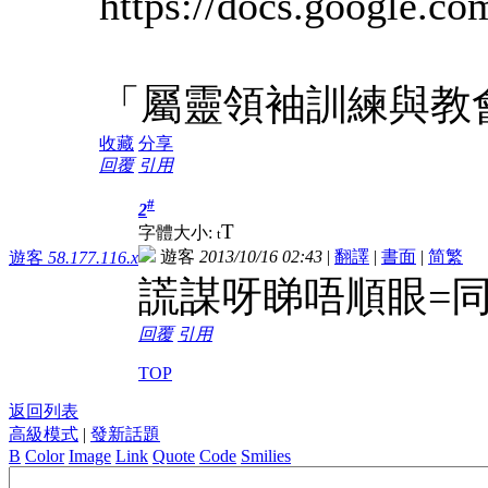
https://docs.google
「屬靈領袖訓練與教會前途」講
收藏
分享
回覆
引用
#
2
T
字體大小:
t
遊客
2013/10/16 02:43
|
翻譯
|
書面
|
简
繁
遊客
58.177.116.x
謊謀呀睇唔順眼=
回覆
引用
TOP
返回列表
高級模式
|
發新話題
B
Color
Image
Link
Quote
Code
Smilies