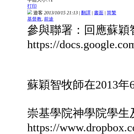
t
打印
遊客
2013/10/15 21:13
|
翻譯
|
書面
|
简
繁
基督教
,
前途
參與聯署：回應蘇穎智牧
https://docs.google
蘇穎智牧師在201
崇基學院神學院學生及校友
https://www.dro