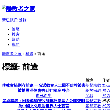
新建帳戶
登錄
論壇
搜索
幫助
導航
離教者之家
»
標籤
» 前途
標籤: 前途
版塊
作者
俾教會搞到冇前途,一名返教會人士因不信教被害
基督宗教
Tho
被博恩浸信會害到冇前途 整合
基督宗教
抽刀
向死而生
閒聊
抽刀
參與聯署：回應蘇穎智牧師批評崇基之公開聲明
基督宗教
匿名
為中國文化敬告世界人士宣言
基督宗教
抽刀