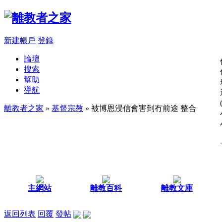
新建帳戶
登錄
論壇
搜索
幫助
導航
離教者之家
»
基督宗教
» 被博恩浸信會害到冇前途 整合
主網站
離教百科
離教文庫
返回列表
回覆
發帖