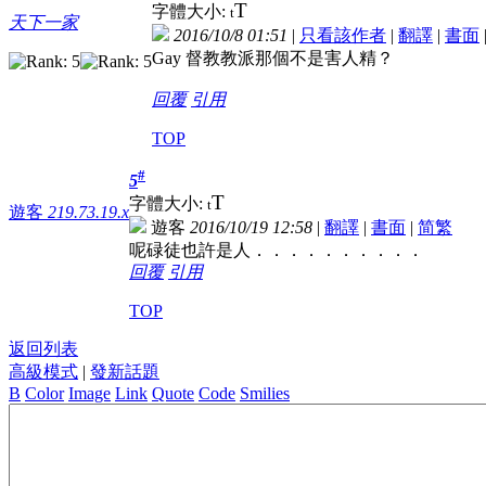
T
字體大小:
t
天下一家
2016/10/8 01:51
|
只看該作者
|
翻譯
|
書面
Gay 督教教派那個不是害人精？
回覆
引用
TOP
#
5
T
字體大小:
t
遊客
219.73.19.x
遊客
2016/10/19 12:58
|
翻譯
|
書面
|
简
繁
呢碌徒也許是人．．．．．．．．．．
回覆
引用
TOP
返回列表
高級模式
|
發新話題
B
Color
Image
Link
Quote
Code
Smilies