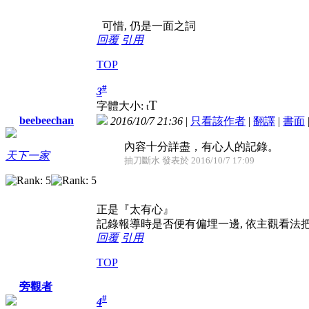
可惜, 仍是一面之詞
回覆
引用
TOP
#
3
T
字體大小:
t
beebeechan
2016/10/7 21:36
|
只看該作者
|
翻譯
|
書面
內容十分詳盡，有心人的記錄。
天下一家
抽刀斷水 發表於 2016/10/7 17:09
正是『太有心』
記錄報導時是否便有偏埋一邊, 依主觀看法
回覆
引用
TOP
旁觀者
#
4