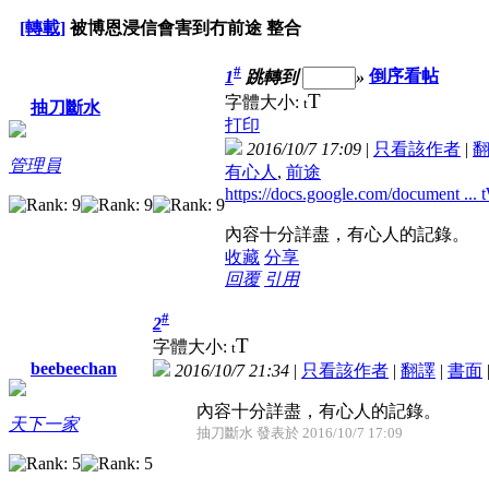
[轉載]
被博恩浸信會害到冇前途 整合
#
1
跳轉到
»
倒序看帖
T
字體大小:
t
抽刀斷水
打印
2016/10/7 17:09
|
只看該作者
|
管理員
有心人
,
前途
https://docs.google.com/document 
內容十分詳盡，有心人的記錄。
收藏
分享
回覆
引用
#
2
T
字體大小:
t
beebeechan
2016/10/7 21:34
|
只看該作者
|
翻譯
|
書面
內容十分詳盡，有心人的記錄。
天下一家
抽刀斷水 發表於 2016/10/7 17:09