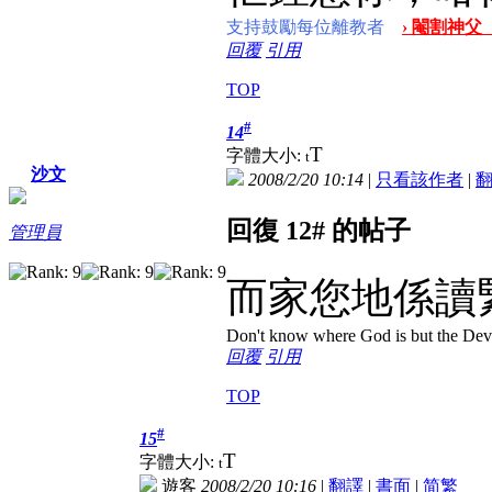
支持鼓勵每位離教者
› 閹割神父
回覆
引用
TOP
#
14
T
字體大小:
t
沙文
2008/2/20 10:14
|
只看該作者
|
回復 12# 的帖子
管理員
而家您地係讀
Don't know where God is but the Devil 
回覆
引用
TOP
#
15
T
字體大小:
t
遊客
2008/2/20 10:16
|
翻譯
|
書面
|
简
繁