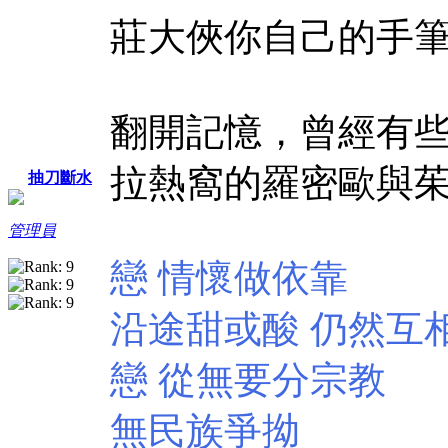
莊大俠你自己的手
翻開記憶，曾經有
拉熱窩的羅密歐與
抽刀斷水
管理員
戀 情懷做依靠
沿途甜或酸 仍然互
戀 從無要分宗教
無民族爭拗