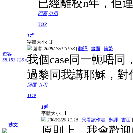
已經離校n年，佢
回覆
引用
TOP
#
17
T
字體大小:
t
遊客
2008/2/20 10:33
|
翻譯
|
書面
|
简
繁
遊客
我個case同一軛唔
58.153.126.x
過黎同我講耶穌，對
回覆
引用
TOP
#
18
T
字體大小:
t
2008/2/20 11:15
|
只看該作者
|
翻譯
|
書面
沙文
原則上，我會歡迎