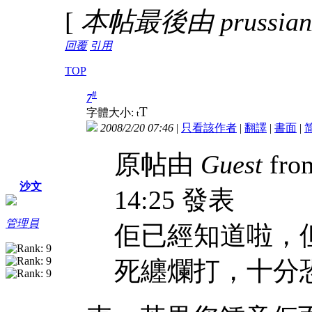
[
本帖最後由 prussianz 
回覆
引用
TOP
#
7
T
字體大小:
t
2008/2/20 07:46
|
只看該作者
|
翻譯
|
書面
|
原帖由
Guest
from
沙文
14:25 發表
管理員
佢已經知道啦，
死纏爛打，十分