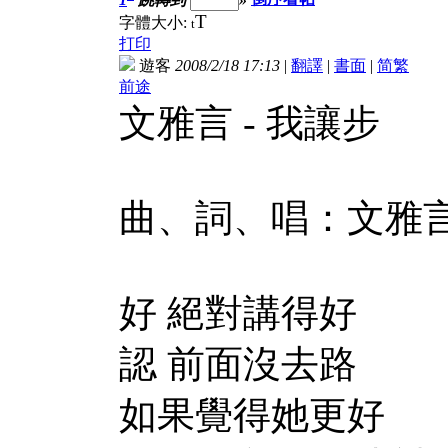
T
字體大小:
t
打印
遊客
2008/2/18 17:13
|
翻譯
|
書面
|
简
繁
前途
文雅言 - 我讓步
曲、詞、唱：文雅
好 絕對講得好
認 前面沒去路
如果覺得她更好