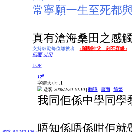
常寧願一生至死都
真有滄海桑田之感
支持鼓勵每位離教者
› 閹割神父 刻不容緩 ‹
回覆
引用
TOP
#
12
T
字體大小:
t
遊客
2008/2/20 10:10
|
翻譯
|
書面
|
简
繁
我同佢係中學同學黎
唔知係唔係咁佢就
遊客
58.153.126.x