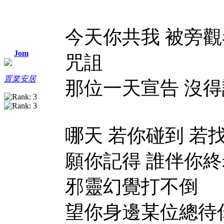
今天你共我 被旁觀
Jom
咒詛
置業安居
那位一天宣告 沒得
哪天 若你碰到 若
願你記得 誰伴你終
邪靈幻覺打不倒
望你身邊某位總待