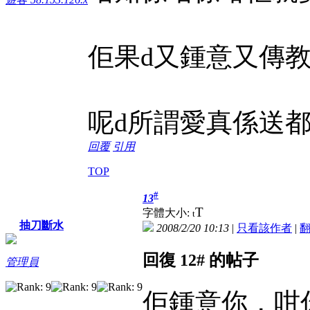
佢果d又鍾意又傳
呢d所謂愛真係送
回覆
引用
TOP
#
13
T
字體大小:
t
抽刀斷水
2008/2/20 10:13
|
只看該作者
|
回復 12# 的帖子
管理員
佢鍾意你，咁