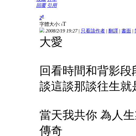
回覆
引用
#
2
T
字體大小:
t
2008/2/19 19:27
|
只看該作者
|
翻譯
|
書面
|
大愛
回看時間和背影段
談這談那談往生就
當天我共你 為人生
傳奇