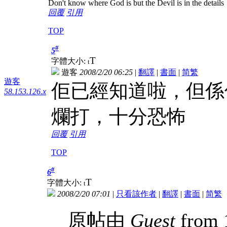
Don't know where God is but the Devil is in the details
回覆
引用
TOP
#
5
T
字體大小:
t
遊客
2008/2/20 06:25
|
翻譯
|
書面
|
简
繁
遊客
佢已經知道啦，但係
58.153.126.x
爛打，十分恐怖
回覆
引用
TOP
#
6
T
字體大小:
t
2008/2/20 07:01
|
只看該作者
|
翻譯
|
書面
|
简
繁
原帖由
Guest
from 