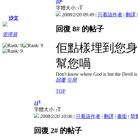
10
T
字體大小:
t
2008/2/20 09:49
|
只看該作者
|
翻譯
沙文
回復 8# 的帖子
管理員
佢點樣埋到您身呢
幫您喎
Don't know where God is but the Devil is i
回覆
引用
TOP
#
11
T
字體大小:
t
2008/2/20 10:06
|
只看該作者
|
翻譯
|
書面
|
简
回復 2# 的帖子