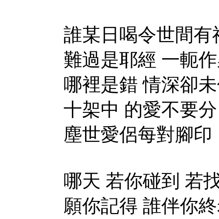
誰某日喝令世間有
難過是耶經 一軛作
哪裡是錯 情深卻
十架中 的愛不要分
塵世愛侶每對腳印
哪天 若你碰到 若
願你記得 誰伴你終