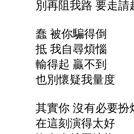
別再阻我路 要走請
蠢 被你騙得倒
抵 我自尋煩惱
輸得起 贏不到
也別懷疑我量度
其實你 沒有必要扮
在這刻演得太好