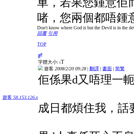
車，若果您鍾意佢
啫，您兩個都唔鍾
Don't know where God is but the Devil is in the det
回覆
引用
TOP
#
8
T
字體大小:
t
遊客
2008/2/20 09:28
|
翻譯
|
書面
|
简
繁
佢係果d又唔理一
遊客
58.153.126.x
成日都煩住我，話