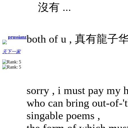
沒有 ...
both of u , 真有
prussianz
天下一家
sorry , i must pay my h
who can bring out-of-'
singable poems ,
the form of which must 