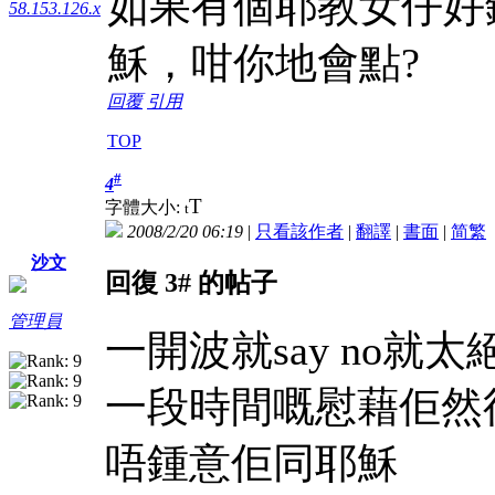
如果有個耶教女仔好
58.153.126.x
穌，咁你地會點?
回覆
引用
TOP
#
4
T
字體大小:
t
2008/2/20 06:19
|
只看該作者
|
翻譯
|
書面
|
简
繁
沙文
回復 3# 的帖子
管理員
一開波就say no就
一段時間嘅慰藉佢然
唔鍾意佢同耶穌