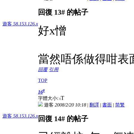
回復 13# 的帖子
遊客
58.153.126.x
好x憎
當然唔係做得咁表
回覆
引用
TOP
#
16
T
字體大小:
t
遊客
2008/2/20 10:18
|
翻譯
|
書面
|
简
繁
遊客
58.153.126.x
回復 14# 的帖子