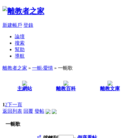
新建帳戶
登錄
論壇
搜索
幫助
導航
離教者之家
»
一軛‧愛情
» 一軛歌
主網站
離教百科
離教文庫
1
2
下一頁
返回列表
回覆
發帖
一軛歌
#
1
跳轉到
»
倒序看帖