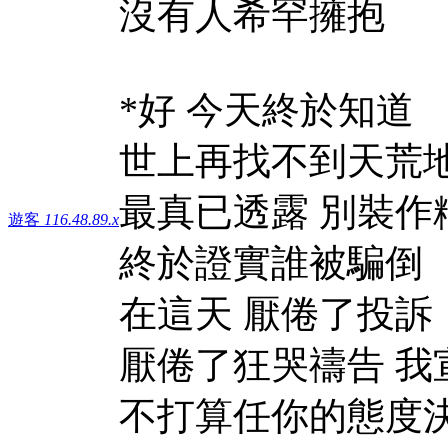
沒有人希罕擁抱
*好 今天終於知道
世上再找不到天荒
最真已透露 別裝作
遊客
116.48.89.x
終於證實誰被騙倒
在這天 厭倦了投訴
厭倦了狂哭禱告 我
不打算任你的態度