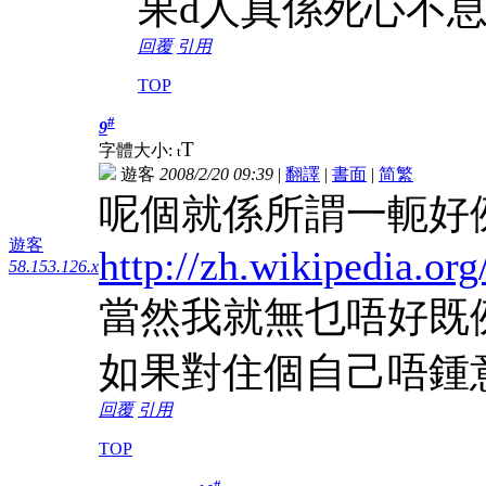
果d人真係死心不
回覆
引用
TOP
#
9
T
字體大小:
t
遊客
2008/2/20 09:39
|
翻譯
|
書面
|
简
繁
呢個就係所謂一軛好
遊客
http://zh.wikipedi
58.153.126.x
當然我就無乜唔好既
如果對住個自己唔鍾
回覆
引用
TOP
#