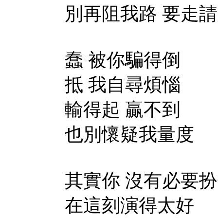
別再阻我路 要走
蠢 被你騙得倒
抵 我自尋煩惱
輸得起 贏不到
也別懷疑我量度
其實你 沒有必要
在這刻演得太好