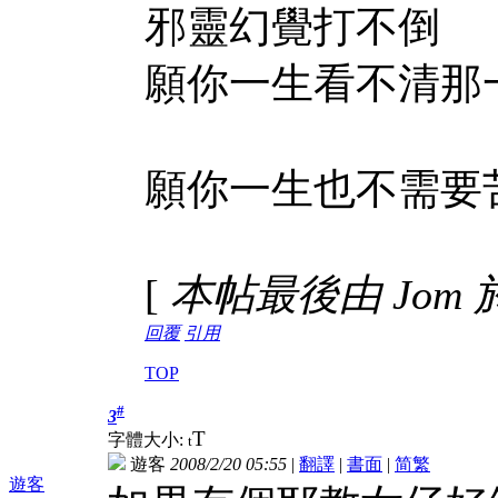
邪靈幻覺打不倒
願你一生看不清那
願你一生也不需要
[
本帖最後由 Jom 於 2
回覆
引用
TOP
#
3
T
字體大小:
t
遊客
2008/2/20 05:55
|
翻譯
|
書面
|
简
繁
遊客