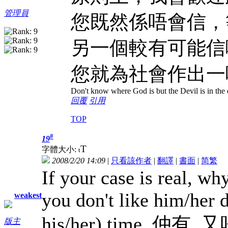
管理員
您既然係唔會信，
另一個較有可能信
您就為社會作出一
Don't know where God is but the Devil is in the 
回覆
引用
TOP
#
19
T
字體大小:
t
2008/2/20 14:09
|
只看該作者
|
翻譯
|
書面
|
简
繁
If your case is real, wh
you don't like him/her d
weakest
his/her) time.
版主