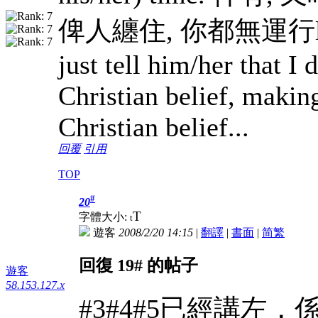
俾人纏住, 你都無運行la...). 
just tell him/her that I
Christian belief, making
Christian belief...
回覆
引用
TOP
#
20
T
字體大小:
t
遊客
2008/2/20 14:15
|
翻譯
|
書面
|
简
繁
回復 19# 的帖子
遊客
58.153.127.x
#3#4#5已經講左