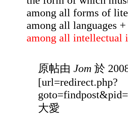
among all forms of lit
among all languages +
among all intellectual 
原帖由
Jom
於 2008
[url=redirect.php?
goto=findpost&pid
大愛