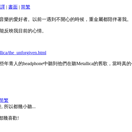
翻譯
|
書面
|
简
繁
音樂的愛好者。以前一遇到不開心的時候，重金屬都陪伴著我。
能反映我目前的心情。
lica/the_unforgiven.html
人的headphone中聽到他們在聽Metallica的舊歌，當時
简
繁
差, 所以都幾小聽...
ar我都幾喜歡!