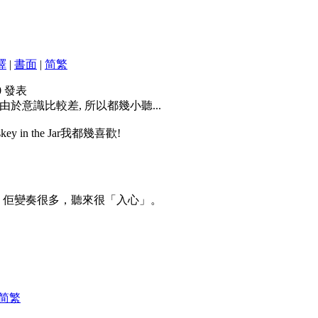
譯
|
書面
|
简
繁
00 發表
. 不過由於意識比較差, 所以都幾小聽...
ey in the Jar我都幾喜歡!
ppets，佢變奏很多，聽來很「入心」。
简
繁