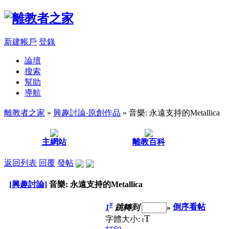
新建帳戶
登錄
論壇
搜索
幫助
導航
離教者之家
»
興趣討論‧原創作品
» 音樂: 永遠支持的Metallica
主網站
離教百科
返回列表
回覆
發帖
[興趣討論]
音樂: 永遠支持的Metallica
#
1
跳轉到
»
倒序看帖
T
字體大小:
t