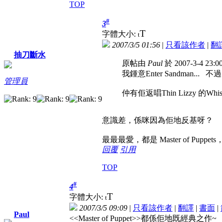
TOP
#
3
T
字體大小:
t
2007/3/5 01:56
|
只看該作者
|
翻
抽刀斷水
原帖由
Paul
於 2007-3-4 23:
我鍾意Enter Sandman..
管理員
仲有佢返唱Thin Lizzy 的Whisk
意識差，係咪因為佢地反基呀？
最最最愛，都是 Master of Pu
回覆
引用
TOP
#
4
T
字體大小:
t
2007/3/5 09:09
|
只看該作者
|
翻譯
|
書面
|
Paul
<<Master of Puppet>>都係佢地既經典之作~