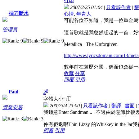
打印
2007/2/25 01:04
|
只看該作者
|
抽刀斷水
心情
,
年青人
可能各位不知道，我是一位重金屬
管理員
這首歌就是我忽然想起的一首，好
Metallica - The Unforgiven
http://www.lyricsdomain.com/13/metal
數年前在遊歷外國，偶而也會從一些年青
收藏
分享
回覆
引用
#
Paul
2
T
字體大小:
t
2007/3/4 23:00
|
只看該作者
|
翻譯
|
書面
|
置業安居
我鍾意Enter Sandman... 不過由於意識比較
仲有佢返唱Thin Lizzy 的Whiskey in the J
回覆
引用