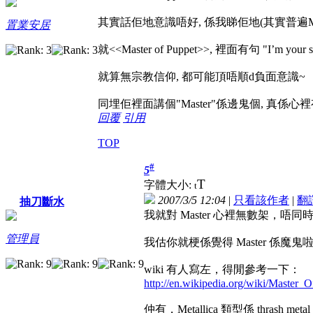
其實話佢地意識唔好, 係我睇佢地(其實普遍Metal =
置業安居
就<<Master of Puppet>>, 裡面有句 "I’m your source 
就算無宗教信仰, 都可能頂唔順d負面意識~
同埋佢裡面講個"Master"係邊鬼個, 真係心
回覆
引用
TOP
#
5
T
字體大小:
t
2007/3/5 12:04
|
只看該作者
|
翻
抽刀斷水
我就對 Master 心裡無數架，
管理員
我估你就梗係覺得 Master 係魔鬼
wiki 有人寫左，得閒參考一下：
http://en.wikipedia.org/wiki/Master_
仲有，Metallica 類型係 thrash m