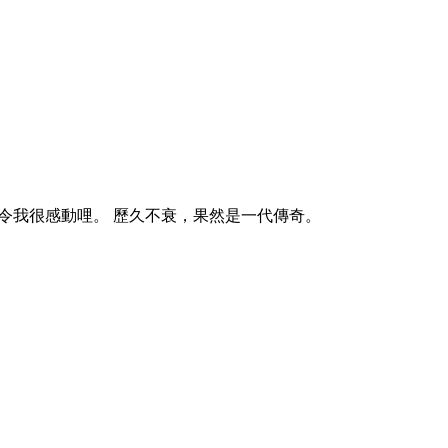
真的令我很感動哩。
歷久不衰，果然是一代傳奇。