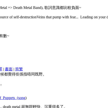
> Death Metal Band), 歌詞意識都比較負面~
of self-destructionVeins that pump with fear... Leading on your de
裡有數~
譯
|
書面
|
简
繁
唔同時候都覺得佢係指唔同既野。
啦。
Of_Puppets_(song
)
etal，death metal 就無咁輕快、沉重得多了。