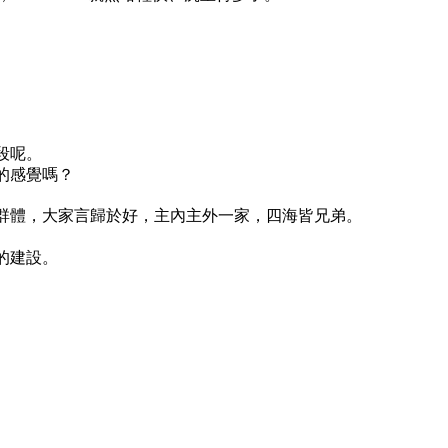
段呢。
的感覺嗎？
群體，大家言歸於好，主內主外一家，四海皆兄弟。
的建設。