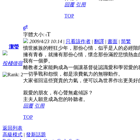
回覆
引用
TOP
#
6
T
字體大小:
t
2009/4/23 10:14
|
只看該作者
|
翻譯
|
書面
|
简
繁
潔瑩
憤世嫉族的輕狂少年，那份心情，似乎是人的必經階
擁有青春，就擁有那份心情，懷念那份滿腔悲憤熱血
我有一個夢。
投棧借宿
離教者之家能夠成為一個讓基督徒認識愛和學習愛的
一切爭戰和怨恨，都是浪費氣力的無聊動作。
大家省回這些寶貴的力氣，便可以為世界作出更美好
親愛的朋友，有心聲無處傾訴？
主夫人願意成為您的聆聽者。
回覆
引用
TOP
返回列表
高級模式
|
發新話題