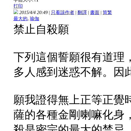
t
打印
2015/4/4 20:49
|
只看該作者
|
翻譯
|
書面
|
简
繁
最大的
,
瑜伽
禁止自殺願
下列這個誓願很有道理
多人感到迷惑不解。因
願我證得無上正等正覺
薩的各種金剛喇嘛化身
殺是密宗的最大的禁忌