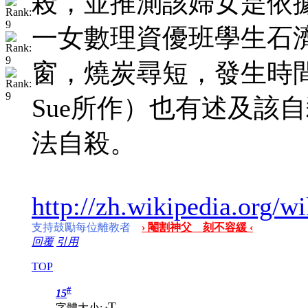
殺，並推測該婦女是依據其
一女數理資優班學生石
窗，燒炭尋短，發生時間更早。
Sue所作）也有述及該
法自殺。
http://zh.wikipedia
支持鼓勵每位離教者
› 閹割神父 刻不容緩 ‹
回覆
引用
TOP
#
15
T
字體大小: