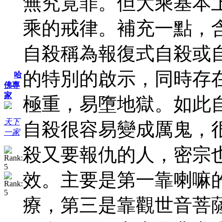
無究竟罪。但大乘基本
乘的戒律。補充一點，
自殺稱為報復式自殺或
的特別的啟示，同時存
哈
佛專
家
極重，易墮地獄。如此
天下
自殺很容易變成厲鬼，
一家
殺又要報仇的人，密宗
效。主要是第一靠喇嘛
療，第三是靠觀世音菩