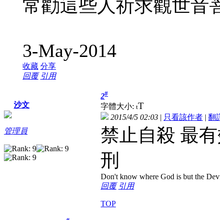
常勸這些人祈求觀世音
3-May-2014
收藏
分享
回覆
引用
#
2
T
沙文
字體大小:
t
2015/4/5 02:03
|
只看該作者
|
翻
禁止自殺 最
管理員
刑
Don't know where God is but the Devil 
回覆
引用
TOP
#