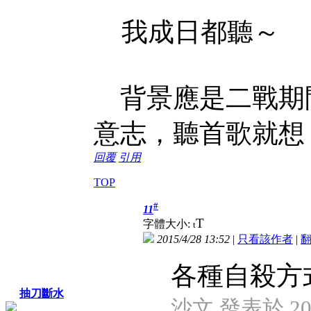
我成日都聽～
背景應是二戰期
意志，聽首歌就想
回覆
引用
TOP
#
11
T
字體大小:
t
2015/4/28 13:52
|
只看該作者
|
各種自殺方
抽刀斷水
沙文 發表於 2015