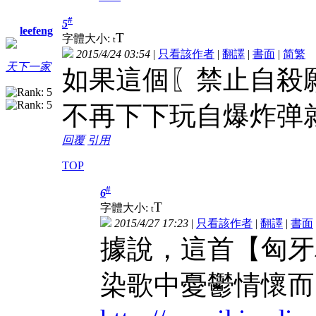
#
5
leefeng
T
字體大小:
t
2015/4/24 03:54
|
只看該作者
|
翻譯
|
書面
|
简
繁
天下一家
如果這個〖禁止自殺
不再下下玩自爆炸弹
回覆
引用
TOP
#
6
T
字體大小:
t
2015/4/27 17:23
|
只看該作者
|
翻譯
|
書面
據說，這首【匈牙
染歌中憂鬱情懷而