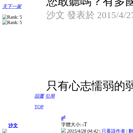
您敢聽嗎？有多國
天下一家
沙文 發表於 2015/4/27
只有心志懦弱的弱
回覆
引用
TOP
#
8
T
字體大小:
t
沙文
2015/4/28 04:42
|
只看該作者
|