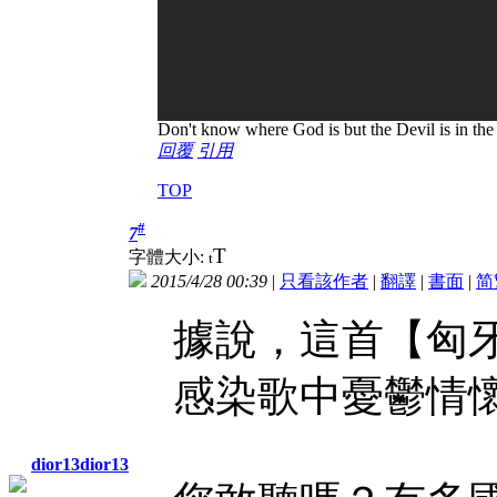
Don't know where God is but the Devil is in the 
回覆
引用
TOP
#
7
T
字體大小:
t
2015/4/28 00:39
|
只看該作者
|
翻譯
|
書面
|
简
據說，這首【匈
感染歌中憂鬱情
dior13dior13