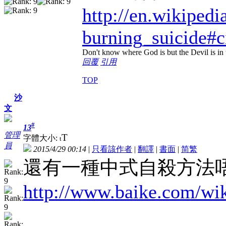
http://en.wikipedi
burning_suicide#c
Don't know where God is but the Devil is in t
回覆
引用
TOP
沙
文
#
13
管理
T
字體大小:
t
員
2015/4/29 00:14
|
只看該作者
|
翻譯
|
書面
|
简
繁
還有一種中式自殺方法
http://www.baike.c