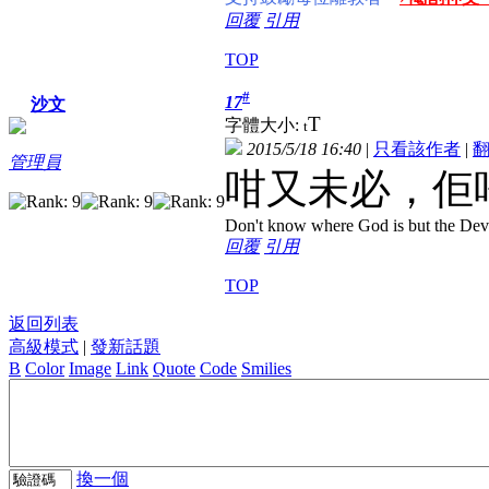
回覆
引用
TOP
#
17
沙文
T
字體大小:
t
2015/5/18 16:40
|
只看該作者
|
管理員
咁又未必，佢
Don't know where God is but the Devil 
回覆
引用
TOP
返回列表
高級模式
|
發新話題
B
Color
Image
Link
Quote
Code
Smilies
換一個