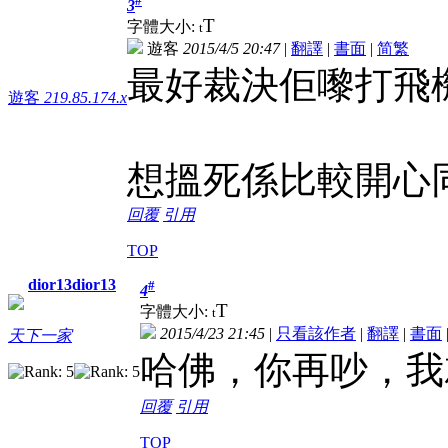
3
T
字體大小:
t
遊客
2015/4/5 20:47
|
翻譯
|
書面
|
简
繁
最好裁決佢嚟打飛
遊客
219.85.174.x
想搵死係比較開心
回覆
引用
TOP
dior13dior13
#
4
T
字體大小:
t
2015/4/23 21:45
|
只看該作者
|
翻譯
|
書面
天下一家
哈佛，你再吵，我
回覆
引用
TOP