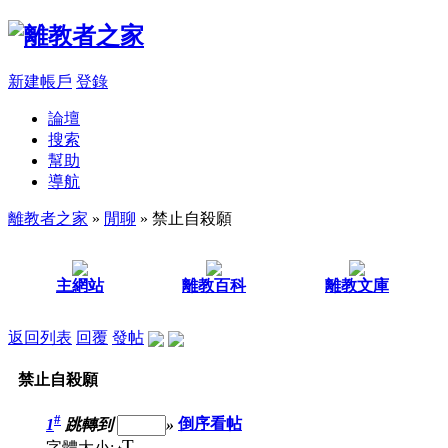
新建帳戶
登錄
論壇
搜索
幫助
導航
離教者之家
»
閒聊
» 禁止自殺願
主網站
離教百科
離教文庫
返回列表
回覆
發帖
禁止自殺願
#
1
跳轉到
»
倒序看帖
T
字體大小: