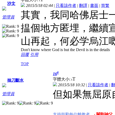
t
沙文
2015/5/18 02:44
|
只看該作者
|
翻譯
|
書面
|
简
繁
其實，我同哈佛居士
管理員
揾個地方匿埋，繼續
山再起，何必学烏江
Don't know where God is but the Devil is in the details
回覆
引用
TOP
#
16
T
字體大小:
t
抽刀斷水
2015/5/18 10:32
|
只看該作者
|
但如果無屈原
管理員
支持鼓勵每位離教者
› 閹割神父