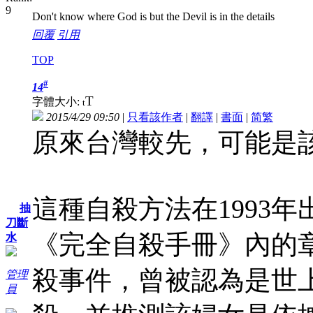
Don't know where God is but the Devil is in the details
回覆
引用
TOP
#
14
T
字體大小:
t
2015/4/29 09:50
|
只看該作者
|
翻譯
|
書面
|
简
繁
原來台灣較先，可能是
這種自殺方法在1993
抽
刀斷
《完全自殺手冊》內的章
水
殺事件，曾被認為是世
管理
員