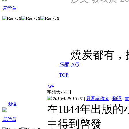
管理員
燒炭都有，
回覆
引用
TOP
#
12
T
字體大小:
t
2015/4/28 15:07
|
只看該作者
|
翻譯
|
沙文
在1844年出版
管理員
中得到啓發