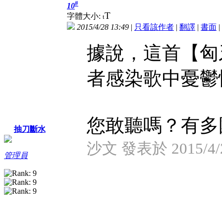
#
10
T
字體大小:
t
2015/4/28 13:49
|
只看該作者
|
翻譯
|
書面
|
據說，這首【匈
者感染歌中憂鬱
您敢聽嗎？有多國
抽刀斷水
沙文 發表於 2015/4/2
管理員