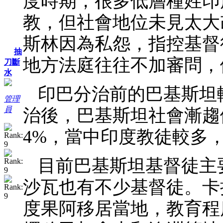
度時期，很多低層種姓印
教，但社會地位未見太大
斯林因為私怨，指控基督
抽
地方法庭往往不加審問，
刀斷
水
印巴分治前的巴基斯坦
管理
員
治後，巴基斯坦社會漸趨
4%，當中印度教徒較多，
目前巴基斯坦基督徒主
沙瓦也有不少基督徒。卡
度果阿移居當地，教育程