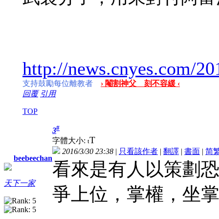
http://news.cnyes.com/
支持鼓勵每位離教者
› 閹割神父 刻不容緩 ‹
回覆
引用
TOP
#
3
T
字體大小:
t
2016/3/30 23:38
|
只看該作者
|
翻譯
|
書面
|
简
beebeechan
看來是有人以策劃
天下一家
爭上位，掌權，坐