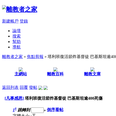
新建帳戶
登錄
論壇
搜索
幫助
導航
離教者之家
»
焦點剪報
» 塔利班復活節炸基督徒 巴基斯坦逾40
主網站
離教百科
離教文庫
返回列表
回覆
發帖
[凡事感恩]
塔利班復活節炸基督徒 巴基斯坦逾400死傷
#
1
跳轉到
»
倒序看帖
T
字體大小: