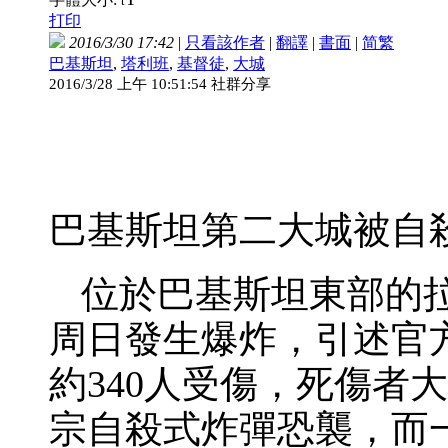
t
打印
2016/3/30 17:42
|
只看該作者
|
翻譯
|
書面
|
简
繁
巴基斯坦
,
塔利班
,
基督徒
,
大城
2016/3/28 上午 10:51:54 社群分享
巴基斯坦第二大城被自殺
位於巴基斯坦東部的
周日發生爆炸，引述官
約340人受傷，死傷者
宗自殺式炸彈恐襲，而