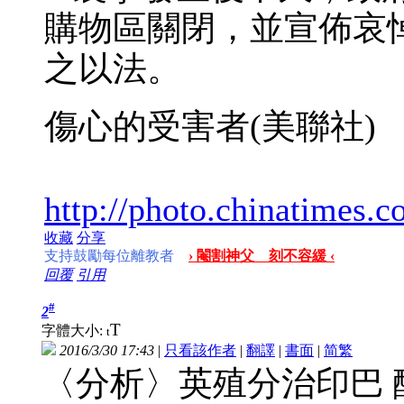
購物區關閉，並宣佈哀
之以法。
傷心的受害者(美聯社)
http://photo.chinatimes
收藏
分享
支持鼓勵每位離教者
› 閹割神父 刻不容緩 ‹
回覆
引用
#
2
T
字體大小:
t
2016/3/30 17:43
|
只看該作者
|
翻譯
|
書面
|
简
繁
〈分析〉英殖分治印巴 釀