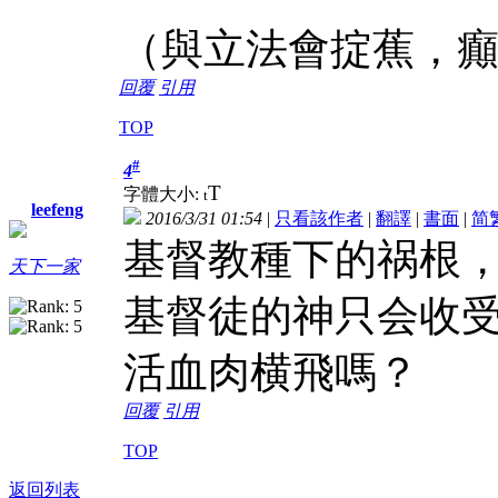
（與立法會掟蕉，癲地
回覆
引用
TOP
#
4
T
字體大小:
t
leefeng
2016/3/31 01:54
|
只看該作者
|
翻譯
|
書面
|
简
基督教種下的祸根
天下一家
基督徒的神只会收
活血肉横飛嗎？
回覆
引用
TOP
返回列表