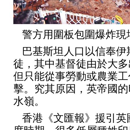
警方用圍板包圍爆炸現
巴基斯坦人口以信奉伊
徒，其中基督徒由於大多
但只能從事勞動或農業工
擊。究其原因，英帝國的
水嶺。
香港《文匯報》援引英國