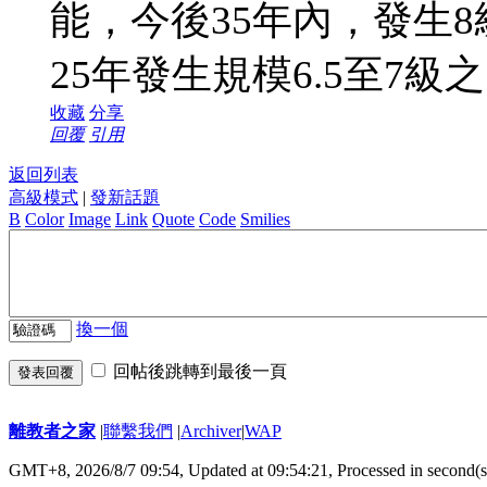
能，今後35年內，發生8
25年發生規模6.5至7級
收藏
分享
回覆
引用
返回列表
高級模式
|
發新話題
B
Color
Image
Link
Quote
Code
Smilies
換一個
回帖後跳轉到最後一頁
發表回覆
離教者之家
|
聯繫我們
|
Archiver
|
WAP
GMT+8, 2026/8/7 09:54,
Updated at 09:54:21, Processed in second(s