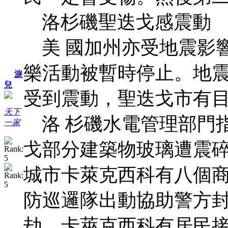
洛杉磯聖迭戈感震動
美 國加州亦受地震影
樂活動被暫時停止。地
淚
兒
受到震動，聖迭戈市有
天下
洛 杉磯水電管理部門
一家
戈部分建築物玻璃遭震
城市卡萊克西科有八個
防巡邏隊出動協助警方
劫。卡萊克西科有居民接