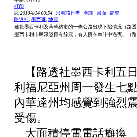
t
打印
2010/4/14 00:54
|
只看該作者
|
翻譯
|
書面
|
简
繁
路透社
,
墨西哥
,
地震
連接墨西卡利及蒂華納市的一條公路出現下陷情况（路
墨西卡利市民深恐再有餘震，有人擠在車斗中過夜。（
【路透社墨西卡利五日
利福尼亞州周一發生七
內華達州均感覺到強烈震
受傷。
大面積停電電話癱瘓