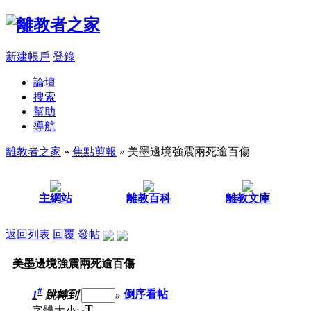
新建帳戶
登錄
論壇
搜索
幫助
導航
離教者之家
»
焦點剪報
» 美墨邊境強震兩死逾百傷
主網站
離教百科
離教文庫
返回列表
回覆
發帖
美墨邊境強震兩死逾百傷
#
1
跳轉到
»
倒序看帖
T
字體大小: