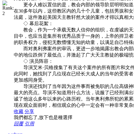
更令人难以置信的是，教会内部的领导阶层明明知道奥
在30多年以内，这些教区内的几十个儿童，包括男孩和
法庭，这件激起美国天主教轩然大波的案件才得以真相大
◇ 幕后花絮：
教会，作为一个承载无数人信仰的组织，在虔诚的天主
目中，也应当是集所有优秀品质于一身的，上帝的捍卫者
的职务权力，侵犯无数懵懂无知的幼童，以满足自己特殊
而对奥利弗案件的审讯，更进一步地揭露出教会内部的
中的地位跌倒了最低点，并激起了广大天主教徒的极端愤
◇ 演员阵容：
导演艾米·贝格搜集了有关这个案件的所有图片和文件
此同时，她找到了几位现在已经长大成人的当年的受害者
更加感同身受。
导演还找到了当年因为这件事而被免职的几位高级神职
最大的亮点。导演不知道用什么方法，说服了已经刑满出
诚了他这么多年以来的心路历程。当年奥利弗所犯的累累
现在观众面前时，相信观众的心中一定会有一种非常复杂
收藏
分享
我們都忘了,放下也是種選擇
回覆
引用