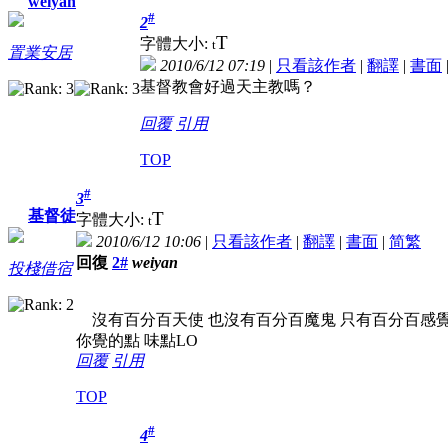
weiyan
#
2
T
字體大小:
t
置業安居
2010/6/12 07:19
|
只看該作者
|
翻譯
|
書面
基督教會好過天主教嗎？
回覆
引用
TOP
#
3
基督徒
T
字體大小:
t
2010/6/12 10:06
|
只看該作者
|
翻譯
|
書面
|
简
繁
回復
2#
weiyan
投棧借宿
沒有百分百天使 也沒有百分百魔鬼 只有百分百感
你覺的點 味點LO
回覆
引用
TOP
#
4