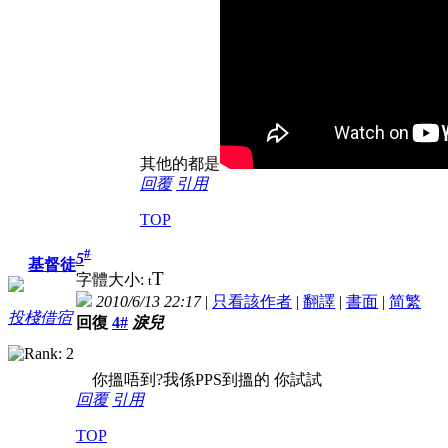
其他的都是
回覆
引用
TOP
#
5
基督徒
T
字體大小:
t
2010/6/13 22:17
|
只看該作者
|
翻譯
|
書面
|
简
繁
投棧借宿
回復
4#
淚兒
你搵唔到?我係PPS到搵的 你試試
回覆
引用
TOP