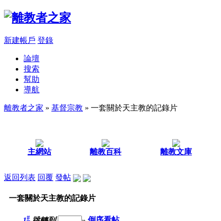
新建帳戶
登錄
論壇
搜索
幫助
導航
離教者之家
»
基督宗教
» 一套關於天主教的記錄片
主網站
離教百科
離教文庫
返回列表
回覆
發帖
一套關於天主教的記錄片
#
1
跳轉到
»
倒序看帖