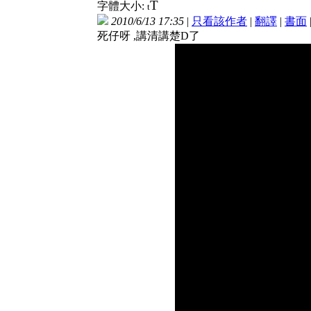
T
字體大小:
t
2010/6/13 17:35
|
只看該作者
|
翻譯
|
書面
死仔呀 ,講清講楚D了