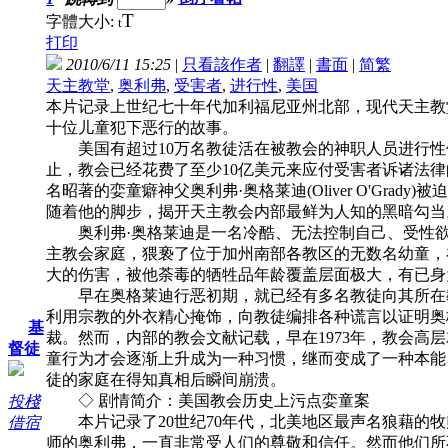
T
字體大小:
t
打印
2010/6/11 15:25
|
只看該作者
|
翻譯
|
書面
|
简
繁
天主教堂
,
奥利弗
,
受害者
,
进行性
,
美国
本片记录上世纪七十年代加利福尼亚州北部，现代天主教
十位儿童犯下恶行的故事。
美国有超过10万名教徒活在被教会的神职人员进行性
止，教会已经花费了至少10亿美元来应付受害者诉诸法
名昭著的娈童癖神父奥利弗·奥格莱迪(Oliver O'Gr
随着他的脚步，揭开天主教会内部最鲜为人知的黑暗勾当
奥利弗·奥格莱迪是一名冷酷、无法控制自己、受性欲
主教会家庭，猥亵了位于加州南部各教区的无数名幼童，
大的伤害，被他荼毒的牺牲品年龄覆盖层面极大，有已身
早在奥格莱迪行恶初期，就已经有多名教徒向其所在教
利用宗教的外衣精心掩饰，向教徒编排各种谎言以证明奥
基
裁。然而，内部的教会文献记载，早在1973年，教会高
督徒
童行为才会逐渐上升成为一种习惯，继而变成了一种本能
徒的家庭在得知真相后瞬间崩溃。
◇ 剧情简介：美国教会历史上污点娈童案
投棧
本片记录了20世纪70年代，北美地区最声名狼藉的牧师
借宿
师的奥利弗，一直非常受人们的尊敬和信任。然而他们所