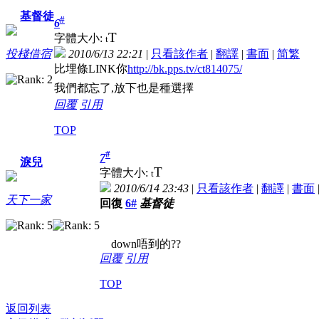
基督徒
#
6
T
字體大小:
t
2010/6/13 22:21
|
只看該作者
|
翻譯
|
書面
|
简
繁
投棧借宿
比埋條LINK你
http://bk.pps.tv/ct814075/
我們都忘了,放下也是種選擇
回覆
引用
TOP
#
7
淚兒
T
字體大小:
t
2010/6/14 23:43
|
只看該作者
|
翻譯
|
書面
天下一家
回復
6#
基督徒
down唔到的??
回覆
引用
TOP
返回列表