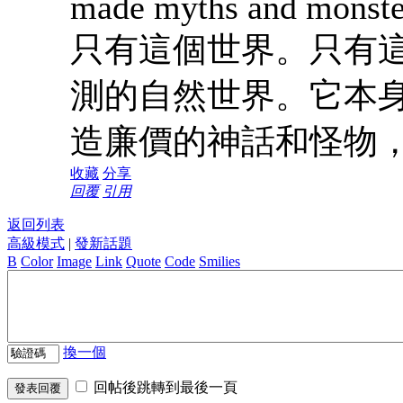
made myths and monste
只有這個世界。只有
測的自然世界。它本
造廉價的神話和怪物
收藏
分享
回覆
引用
返回列表
高級模式
|
發新話題
B
Color
Image
Link
Quote
Code
Smilies
換一個
回帖後跳轉到最後一頁
發表回覆