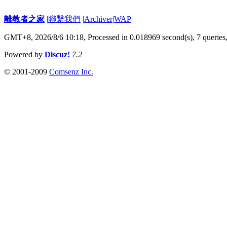
離教者之家
|
聯繫我們
|
Archiver
|
WAP
GMT+8, 2026/8/6 10:18,
Processed in 0.018969 second(s), 7 queries
Powered by
Discuz!
7.2
© 2001-2009
Comsenz Inc.