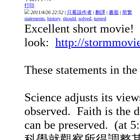
打印
2011/4/26 22:52
|
只看該作者
|
翻譯
|
書面
|
简
繁
statements
,
history
,
should
,
solved
,
turned
Excellent short movie!
look:
http://stormmovie
These statements in the
Science adjusts its view
observed. Faith is the d
can be preserved. (at 5
科學就觀察所得調整