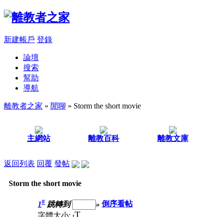
新建帳戶
登錄
論壇
搜索
幫助
導航
離教者之家
»
閒聊
» Storm the short movie
主網站
離教百科
離教文庫
返回列表
回覆
發帖
Storm the short movie
#
1
跳轉到
»
倒序看帖
T
字體大小:
t