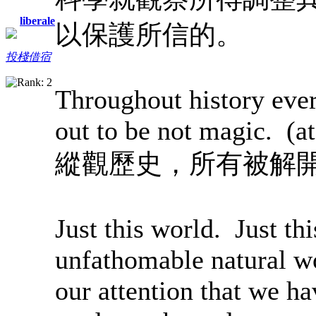
liberale
以保護所信的。
投棧借宿
Throughout history ever
out to be not magic. (a
縱觀歷史，所有被解
Just this world. Just th
unfathomable natural wo
our attention that we h