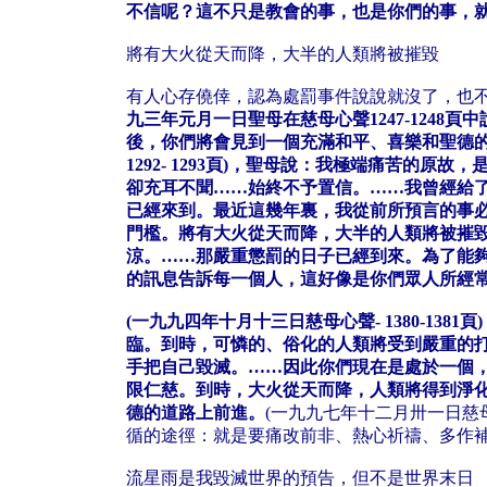
不信呢？這不只是教會的事，也是你們的事，
將有大火從天而降，大半的人類將被摧毀
有人心存僥倖，認為處罰事件說說就沒了，也
九三年元月一日聖母在慈母心聲1247-124
後，你們將會見到一個充滿和平、喜樂和聖德的
1292- 1293頁)，聖母說：我極端痛苦
卻充耳不聞……始終不予置信。……我曾經給
已經來到。最近這幾年裏，我從前所預言的事
門檻。將有大火從天而降，大半的人類將被摧
涼。……那嚴重懲罰的日子已經到來。為了能
的訊息告訴每一個人，這好像是你們眾人所經
(一九九四年十月十三日慈母心聲- 1380-1
臨。到時，可憐的、俗化的人類將受到嚴重的
手把自己毀滅。……因此你們現在是處於一個
限仁慈。到時，大火從天而降，人類將得到淨
德的道路上前進。
(一九九七年十二月卅一日慈
循的途徑：就是要痛改前非、熱心祈禱、多作
流星雨是我毀滅世界的預告，但不是世界末日