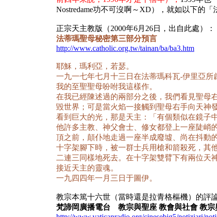
Nostredame功不可沒啊～XD），就如以下
正宗天主教版（2000年6月26日，出自此處）：
法蒂瑪聖母秘密第三部分預言
http://www.catholic.org.tw/tainan/ba/ba3.htm
耶穌，瑪利亞，若瑟。
一九一七年七月十三日在法蒂瑪科瓦-伊里亞所
我的至聖聖母吩咐我這樣作。
在我已經陳述過的兩部分之後，我們看見聖母
毀世界；可是當火焰一接觸到聖母右手向天神
看到巨大的光，那是天主：「有個類似在鏡子
他許多主教、神父會士、修女都登上一座陡峭
頂之前，顛仆地走過一座半成廢墟、尚在抖動
十字架腳下時，被一群士兵用槍和箭殺死，其
二連三同樣地死去。在十字架雙臂下有兩位天
接近天主的靈魂。
一九四四年一月三日于圖伊。
教宗本篤十六世（當時還是拉青格樞機）的評
梵諦岡廣播電台 教宗與聖座 教會與社會 教宗與聖座
http://www.vaticanradio.org/cinesebig5/notiziari/no