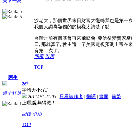
天下一家
沙老大，那個世界末日財富大翻轉我也是第一
我個人認為騙錢的的模樣太清楚了點......
台灣之前有個基督再來飛碟會, 要信徒變賣家產
日, 那就算了, 教主還上了美國電視預測上帝在來地
有第二次了。
回覆
引用
TOP
阿生
#
26
T
字體大小:
t
遊子駐足
2011/9/1 21:03
|
只看該作者
|
翻譯
|
書面
|
简
繁
上曬腦,無得教！
回覆
引用
TOP