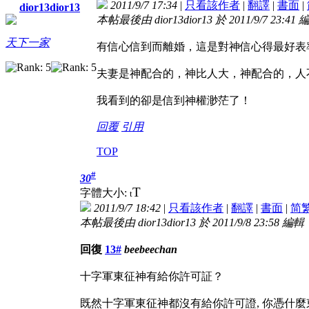
2011/9/7 17:34
|
只看該作者
|
翻譯
|
書面
|
dior13dior13
本帖最後由 dior13dior13 於 2011/9/7 23:41 
天下一家
有信心信到而離婚，這是對神信心得最好表
夫妻是神配合的，神比人大，神配合的，人
我看到的卻是信到神權渺茫了！
回覆
引用
TOP
#
30
T
字體大小:
t
2011/9/7 18:42
|
只看該作者
|
翻譯
|
書面
|
简
本帖最後由 dior13dior13 於 2011/9/8 23:58 編輯
回復
13#
beebeechan
十字軍東征神有給你許可証？
既然十字軍東征神都沒有給你許可證, 你憑什麼