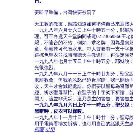
日。
要即早準備，台灣快要被罰了
天主教的教友，應該知道如何準備自己來迎接
一九九八年六月廿六日上午十時五十分，耶穌
理。可至各處天主堂詢問或電02-230698
賜，不適合的不給，例如：求名牌，因為是貪
童、葡萄乾可代替水果。每人皆要有一支十字
羅棕色聖衣並找時間聽天主教道理，再決定領
一九九八年七月廿五日上午十時五分，耶穌說
光很強烈。
一九九八年八月十一日上午十時廿九分，聖父
處罰教會。但我的忿怒已迫近眉睫，我已開始
改，天主才會減輕處罰。你們要以聖母為避難
經、祈求聖母幫忙。在聖子的十字架下祈禱，
開刀，這並非天災，這乃是主的警告，要警告
一九九八年九月六日上午十一時五分，聖父說
黑暗時，皮衣可以保暖。
一九九八年十一月廿日上午十時廿二分，聖母
用手電筒看禱文祈禱，也可用自己的話跟天主
回覆
引用