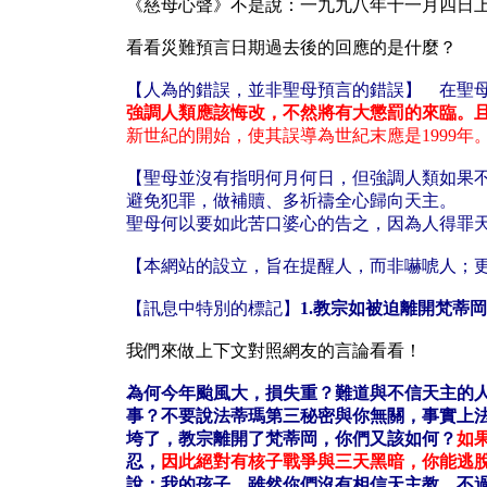
《慈母心聲》不是說：一九九八年十一月四日
看看災難預言日期過去後的回應的是什麼？
【人為的錯誤，並非聖母預言的錯誤】 在聖
強調人類應該悔改，不然將有大懲罰的來臨。且明確
新世紀的開始，使其誤導為世紀末應是1999年
【聖母並沒有指明何月何日，但強調人類如果
避免犯罪，做補贖、多祈禱全心歸向天主。
聖母何以要如此苦口婆心的告之，因為人得罪
【本網站的設立，旨在提醒人，而非嚇唬人；
【訊息中特別的標記】
1.教宗如被迫離開梵蒂
我們來做上下文對照網友的言論看看！
為何今年颱風大，損失重？難道與不信天主的
事？不要說法蒂瑪第三秘密與你無關，事實上
垮了，教宗離開了梵蒂岡，你們又該如何？
如
忍，
因此絕對有核子戰爭與三天黑暗，你能逃
說：我的孩子，雖然你們沒有相信天主教，不