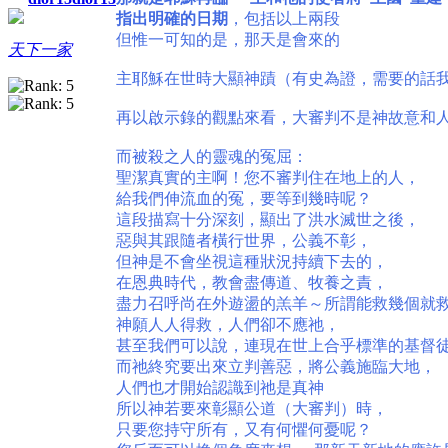
指出明確的日期
，包括以上兩段
但惟一可知的是，那天是會來的
天下一家
主耶穌在世時大顯神蹟（有史為證，需要的話
再以啟示錄的觀點來看，大審判不是神故意和
而被殺之人的靈魂的冤屈：
聖潔真實的主啊！您不審判住在地上的人，
給我們伸流血的冤，要等到幾時呢？
這段描寫十分深刻，顯出了洪水滅世之後，
惡與其跟隨者橫行世界，公義不彰，
但神是不會坐視這種狀況持續下去的，
在恩典時代，教會盡傳道、牧養之責，
盡力召呼尚在外遊盪的羔羊～所謂能救幾個就
神願人人得救，人們卻不應祂，
甚至我們可以說，連現在世上合乎標準的基督
而祂終究要出來立判善惡，將公義施臨大地，
人們也才開始認識到祂是真神
所以神若要來彰顯公道（大審判）時，
只要您持守所有，又有何懼何憂呢？