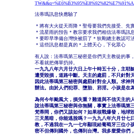
TW&&q=%E6%B3%95%E8%92%82%E7%91%
法蒂瑪訊息快應驗了
＊將有大火從天而降＊聖母要我們先接受、先
＊流星雨的預告＊教宗要求我們相信法蒂瑪訊
＊要即早準備台灣快被罰了＊狄剛總主教認可
＊這些訊息都是真的＊上體天心，下化眾心
有人說：法蒂瑪第三秘密是你們天主教徒的事，
不看就把傳單扔掉。
一九九八年六月廿六日上午十時五十分，主耶
遭受毀損，道路中斷。天主的處罰，不只針對
因此法蒂瑪第三秘密與處罰針對全人類。求神
辦法。由於人們犯罪、墮胎、邪淫。小孩是在
為何今年颱風大，損失重？難道與不信天主的
說法蒂瑪第三秘密與你無關，事實上法蒂瑪第
梵蒂岡，你們又該如何？如果核戰爆發，地球
三天黑暗，你能逃脫嗎？一九九八年六月廿七
教，不過我在一九一七年顯現給葡萄牙三位小
密不但傳到國外，也傳到台灣。我多麼愛你們