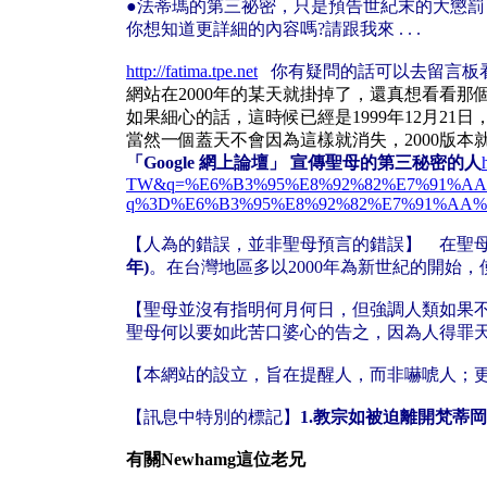
●法蒂瑪的第三祕密，只是預告世紀末的大懲罰
你想知道更詳細的內容嗎?請跟我來 . . .
http://fatima.tpe.net
你有疑問的話可以去留言板看
網站在2000年的某天就掛掉了，還真想看看
如果細心的話，這時候已經是1999年12月21日
當然一個蓋天不會因為這樣就消失，2000版本
「Google 網上論壇」 宣傳聖母的第三秘密的人
TW&q=%E6%B3%95%E8%92%82%E7%91%AA%E8%8
q%3D%E6%B3%95%E8%92%82%E7%91%AA%
【人為的錯誤，並非聖母預言的錯誤】 在聖
年)
。在台灣地區多以2000年為新世紀的開始，
【聖母並沒有指明何月何日，但強調人類如果
聖母何以要如此苦口婆心的告之，因為人得罪
【本網站的設立，旨在提醒人，而非嚇唬人；
【訊息中特別的標記】
1.教宗如被迫離開梵蒂
有關Newhamg這位老兄