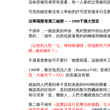
沒收所被控者所有資產，有一人家的父母被控
可笑的錫安教沒有上帝給的許可證宣揚末日災
法蒂瑪聖母第三秘密－－1999千禧大預言
千禧年，一個詭異的年份，舊約聖經中的以色
舊約，「禧年」自然也跟著舊約的轉移而轉移
（以色列人對「七」有特殊感情，田地耕作六
耕...連休兩年？）
不過基督教徒可不實行「物業歸還」這個禧年
1300年，教宗包尼法八世（BonifaceVII
旨：大赦天下～XD）
的意義沒有變。
就如同人們看到車子里程表跑到9999時的興奮
種詭異的狂熱中，直到當時的教宗西爾維斯特二世（
有出現來「提」幾個人，人們才繼續過自己的
第二個千禧年
（說實話這只是曆法的遊戲、古
前四年來說，1996年才是千禧年），
1999年