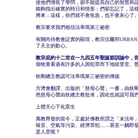
使他們增長了學問，卻不能提高自己的智慧和品
能夠指出確實的時日和情形；們卻忘記了，這
將來；這樣，你們就不會焦急，也不會灰心了
教宗要求我們相信法蒂瑪第三祕密
有關尚待教會証實的顯現，教宗伍爾邦URBA
了天主的歡心。
教宗庇約十二世在一九四五年聖誕節訓諭中，
個牧童看過有許多的人因犯罪而下地獄受苦。
狄剛總主教認可法蒂瑪第三祕密的傳揚
方濟會翻譯、出版的「慈母心聲」一書，由狄
然慈母心聲由狄總主教批准，因此也就認可我
上體天心下化眾生
萬教齊發的當今，正處於佛教所謂之「末法年
噪音、空氣等污染、經濟罪犯……甚至一觸即
是人意呢？