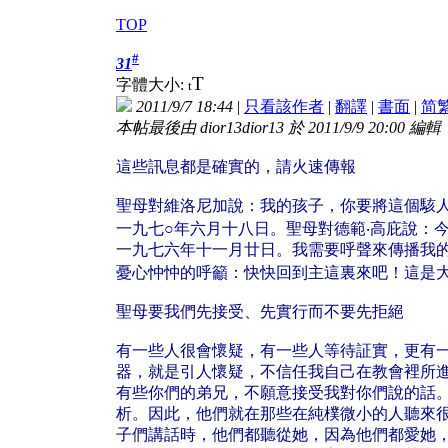
TOP
#
31
T
字體大小:
t
2011/9/7 18:44
|
只看該作者
|
翻譯
|
書面
|
简
本帖最後由 dior13dior13 於 2011/9/9 20:00 編輯
這些訊息都是確實的，請火速傳報
聖母對維洛尼加說：我的孩子，你要將這個駭
一九七○年六月十八日。聖母對德範‧高庇說：
一九七六年十一月廿日。我需要呼聲來傳播我
憂心忡忡的呼籲：快快回到主這裏來吧！這是大
聖母要我們先接受、先實行而不要先拒絕
有一些人很會懷疑，有一些人等待証實，更有
器，就是引人懷疑，不信任我自己在教會裡所
有些你們的弟兄，不願意接受我對你們說的話
析。因此，他們就在那些在純樸微小的人聽來
子們講話時，他們都聽從她，因為他們都愛她