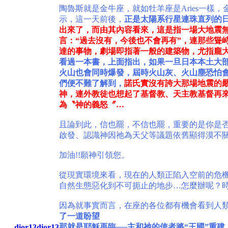
陶魯斯就是金牛座，就如牡羊座是Aries一
示，這一天前後，
正是太陽系行星連珠直列的
出來了，而由其內容看來，這是指一場大地震
言：“過去沒有，今後也不會再有”，連那些聳
達的事物，劇場即指著一般的建築物，尤指龐
看過一本書，上面指出，如果一旦日本本土大
火山也會同時爆發，屆時火山灰、火山塵恐怕
們便不難了解到，
諾氏實沒有誇大那場地震的
神，連外教徒也想起了基督教、天主教基督再
為〝神的義怒〞…
且論到此，信也罷，不信也罷，重要的是你是
啟發、認識神因祂為天父等議題依舊顯得漠不關
加油!!願神引領您。
從現實環境來看，現在的人類正陷入空前的危
自然生態惡化到不可扼止的地步…怎麼辦呢？
因為就事實而言，在座的各位都有機會看到人
了一道盼望
那就是耶穌再臨──主和祂的使者將“王國”重
dior13dior13