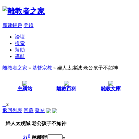
新建帳戶
登錄
論壇
搜索
幫助
導航
離教者之家
»
基督宗教
» 婦人太虔誠 老公孩子不如神
主網站
離教百科
離教文庫
1
2
返回列表
回覆
發帖
婦人太虔誠 老公孩子不如神
#
21
跳轉到
»