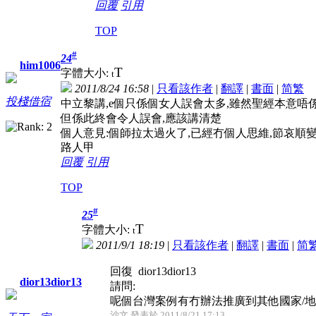
回覆
引用
TOP
#
24
him1006
T
字體大小:
t
2011/8/24 16:58
|
只看該作者
|
翻譯
|
書面
|
简
繁
投棧借宿
中立黎講,e個只係個女人誤會太多,雖然聖經本意唔
但係此終會令人誤會,應該講清楚
個人意見:個師拉太過火了,已經冇個人思維,節哀順
路人甲
回覆
引用
TOP
#
25
T
字體大小:
t
2011/9/1 18:19
|
只看該作者
|
翻譯
|
書面
|
简
回復 dior13dior13
dior13dior13
請問:
呢個台灣案例有冇辦法推廣到其他國家/
沙文 發表於 2011/8/21 17:13