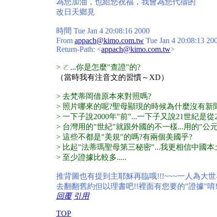
為您加油，也給您祝福，我會為您代禱的
改日天鄉見
時間 Tue Jan 4 20:08:16 2000
From
appach@kimo.com.tw
Tue Jan 4 20:08:13 20
Return-Path: <
appach@kimo.com.tw
>
> ㄛ...你是怎麼"查證"的?
（當時我有注音文的習慣～XD）
> 去梵蒂岡借原本來對照嗎?
> 照片哪來的呢?聖母顯現的時候為什麼沒有新
> 一下子說2000年"前"...一下子又說21世紀是從
> 台灣用的"世紀"就跟外國的不一樣...用的"公
> 這些不都是"美規"的嗎?有兩個美國乎?
> 比起"法蒂瑪聖母第三秘密"...我更相信中國本土的
> 至少證據比較多.....
推背圖也有提到主耶穌再臨哦!!!~~~一人為大
去翻翻舊約但以理書吧!!裡面有您要的"證據"唷!
回覆
引用
TOP