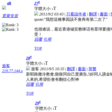
#
ali
27
T
字體大小:
t
2011/9/2 03:43
|
只看該作者
|
翻譯
|
書面
|
置業安居
quote:"我想這種事因該不會再有第二次了"
也很难说，最近香港锡安教咪话有星球要撞
受！
回覆
引用
TOP
#
28
T
字體大小:
t
遊客
遊客
2011/9/5 10:35
|
翻譯
|
書面
|
简
繁
219.77.144.x
新耶路撒冷教會,個個同自己賣廣告,5好同人講金螎
人來的,希望佢會有翻信心對神
回覆
引用
TOP
#
29
T
字體大小:
t