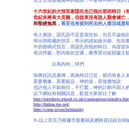
完全全地遵服真神的教訓，不要有叫神不悅的
十六世紀的大預言家諾氏也已指出那些時日（
世紀末將有大災難，但從來沒有說人類會滅亡
和聖經無異
，
甚至也有提到死去的人復活或是
有人會說，諾氏說不定是假先知，但且不論他
明示與暗藏的預言，明示的諸如啟示錄、先知書
中的密碼式預言，而諾氏所指的時日、內容皆
再次呼籲，對內彼此交通，教導眾信徒歸服主
以馬內利，阿們
快將此訊息廣傳，因為時日已近，卻仍有多人
莫要猶豫，莫要顧忌，神的道，當放膽地說
也許他人不願相信，不打緊，神的計劃不因人
以下網站有相關訊息，歡迎大家前往了解
http://members.tripod.co.uk/comingjesus/mindex.ht
http://fatima.tpe.net/
http://come.to/onchristianity
Ps.以上所言乃根據市面書籍及網路資訊綜合歸