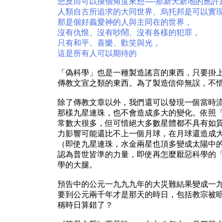
您反而可以換個角度來想──那新天新地的應許
人類自古所追求的大同世界、烏托邦是可以實
那是個好義愛神的人與主同在的世界，
沒有仇恨、沒有吵鬧、沒有各樣的犯罪，
只有和平、喜樂、歡笑與光，
這是所有人可以期待的
「偽科學」也是一種製造謠言的東西，只要掛
傳教文宣之類的東西。為了製造信仰無誤，不
除了傳教文章以外，我們還可以發現一個當時流
那樣九星連珠，也不會造成多大的變化。依照
常數大很多，但可惜絕大多數星體都不具有如
力影響可能還比不上一個月球，在月球還造成
（即使九星連珠，水金兩星也頂多變成太陽中
認為普世皆準的力量，即使再怎麼厭惡科學的
學的大腿。
預告中的公元一九九九年的大災難結果變成一
要到公元兩千年才是那天的時日，包括教宗被
稱時日算錯了？