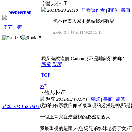
T
字體大小:
t
2011/8/23 21:10
|
只看該作者
|
翻譯
|
書面
beebeechan
也不代表人家不是騙錢邪教堝
天下一家
applo 發表於 2011/8/23 15:18
我又有說這個 Camping 不是騙錢邪教咩?
回覆
引用
TOP
#
23
T
字體大小:
t
遊客
2011/8/24 02:44
|
翻譯
|
書面
|
简
繁
虔誠的有宗教信仰者最重視的必然是神,那是
遊客
203.168.190.x
一個正常家庭最重視的必然是親人。
我最重視的是家人(爸媽兄弟姊妹老婆子女)