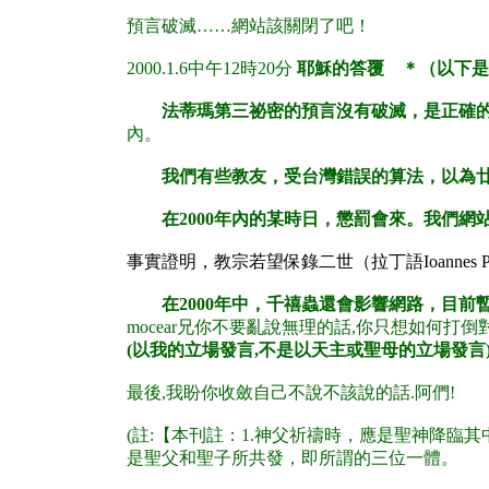
預言破滅……網站該關閉了吧！
2000.1.6中午12時20分
耶穌的答覆 ＊（以下是
法蒂瑪第三祕密的預言沒有破滅，是正確的。因
內。
我們有些教友，受台灣錯誤的算法，以為廿世紀在
在2000年內的某時日，懲罰會來。我們網站
事實證明，教宗若望保錄二世（拉丁語Ioannes Paul
在2000年中，千禧蟲還會影響網路，目前
mocear兄你不要亂說無理的話,你只想如何打倒對方
(以我的立場發言,不是以天主或聖母的立場發言
最後,我盼你收斂自己不說不該說的話.阿們!
(註:【本刊註：1.神父祈禱時，應是聖神降
是聖父和聖子所共發，即所謂的三位一體。