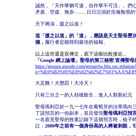
誠然，「天作孽猶可違，自作孽不可活」。捫
矛盾、空虛、無奈- ……日日沉溺於浩瀚無垠
天下將溺，援之以道！
這「援之以道」的「道」，應該是天主聖母歷
德，
履行者定能得到最佳的福報。
以上這些還是宣傳文，底下這個比較接近...
「Google 網上論壇」聖母的第三秘密 宣傳聖
https://groups.google.com/group/tw.bbs.soc.religi
q=%E6%B3%95%E8%92%82%E7%91%AA%E8
大災難！大懲罰！大冷天！
只有三分之一的人劫後餘生，進入人類新紀元
聖母瑪利亞於一九一七年在葡萄牙的法蒂瑪向
了該預言的一份副本，並且發現
聖母瑪利亞預
一名面見聖母的牧童記錄下這個預言時，核子
註：
2000年之前有一個身份高的人將被刺殺