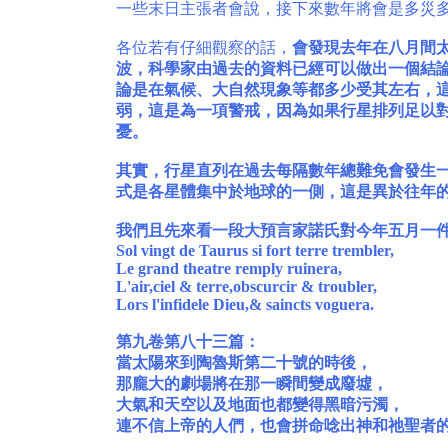
一些末日主張者會說，接下來數年將會是多災多
各位若有仔細觀察的話，
會發現去年在八月間
波，科學家由過去的資料已經可以做出一個結
論是在氣候、大自然現象等都多少受其左右，
弱，這是為一項警戒，因為如果行星排列足以
憂。
其實，行星直列在過去每隔數年總難免會發生
式是各星體集中於地球的一側，這是異於往年
我們且先來看一段大預言家諾氏對今年五月一
Sol vingt de Taurus si fort terre trembler,
Le grand theatre remply ruinera,
L'air,ciel & terre,obscurcir & troubler,
Lors l'infidele Dieu,& saincts voguera.
第九卷第八十三篇：
當太陽來到陶魯斯第二十號的時後，
那龐大的劇場將在那一瞬間變成廢墟，
大氣和天空以及地面也都變得黑暗污濁，
連不信上帝的人們，也會拼命唸出神和祂聖者