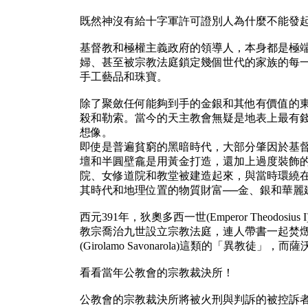
既然神沒有給十字軍許可證別人為什麼不能發
基督教和極權主義政府的領導人，本身都是極
婦、甚至被宗教法庭鎖定幾個世代的家族的每
手工藝品和珠寶。
除了聚斂任何能夠到手的金銀和其他有價值的
殺和勒索。當今的天主教會無疑是地表上最有
想像。
即使是普遍貧窮的黑暗時代，大部分肇因於基
壇和半圓壁龕是用黃金打造，還加上過度裝飾
院、女修道院和教堂被建造起來，與當時環繞
其時代和地理位置的物質財富──金、銀和華麗
西元391年，狄奧多西一世(Emperor Theo
教宗喬治九世設立宗教法庭，連人帶書一起焚
(Girolamo Savonarola)這類的「異
看看當年公教會的宗教裁決所！
公教會的宗教裁決所將被火刑與判訴的被控訴