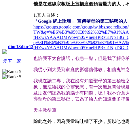
他是在連線宗教板上宣揚這個預言最力的人，不
1.其人自述：
「Google 網上論壇」 宣傳聖母的第三秘密的人
https://groups.google.com/group/tw.bbs.soc.relig
TW&q=%E6%B3%95%E8%92%82%E7%91%AA
fHZwzYAAADMWowm05VneiHPRzu1NpT3G_QV78_ci
q%3D%E6%B3%95%E8%92%82%E7%91%AA%E
dior13dior13
fHZwzYAAADMWowm05VneiHPRzu1NpT3G_QV7
也許我不太會說話，心急一點，但是我了解你
天下一家
我從小到大受到家庭的影響信佛教，相信鬼神
我現在讀二專，我在沒有知道聖母的第三秘密之
象，無法給我的心靈安慰，有一次無意間發現
及朋友們認為我的腦子有問題，嗯！我不介意
導聖母的第三秘密，它為了給人們知道要多準
天主教徒筆
除此之外，因為我當時吐槽了不少，所以他也寄