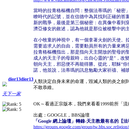
當時的拉青格樞機自問：整個法蒂瑪的「秘密」
瞭時代的記號，並在信德中為其找到正確的答
新的戰爭，最後是第三個秘密：在異像中看到
濟亞修女的敘述，認為他就是那位被槍擊中的
在小牧童的神視中，有一個拿著火劍的天使。
需要追求人的自由，需要動員所有的力量來將惡
拉青格樞機指出，那是指向天主開放的聖母的
成人的天主子的母親時，出自心靈的“是”，改
朝向天主，邪惡便不再能得勝。從此，耶穌“你
諾，他並說，法蒂瑪的訊息勉勵大家祈禱、補
dior13dior13
人類決定自身未來的命運，毀滅人類的炎之劍到
不敢恭維。
天下一家
OK～看過正宗版本，我們來看看1999前所「
出處：GOOGLE，BBS論壇
「Google 網上論壇」轉錄-天主教最有名的
https://groups.google.com/group/tw.bbs.soc.religio