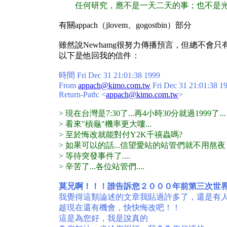
任何研究，應不是一天二天的事；也不是光看
有關appach（jlovem、gogostbin）部分
雖然說Newhamg很努力傳播預言，但總不會只
以下是他回我的信件：
時間 Fri Dec 31 21:01:38 1999
From
appach@kimo.com.tw
Fri Dec 31 21:01:38 1
Return-Path: <
appach@kimo.com.tw
>
> 現在台灣是7:30了...再4小時30分就過1999了...
> 看來"槓龜"機率更大嘍...
> 至於悔改就能對付Y2K千禧蟲嗎?
> 如果可以的話...信望愛站的站管們就不用熬夜
> 等待突發事件了....
> 辛苦了...各位站管們....
莫兄啊！！！誰告訴您２０００年前第三次世
我覺得這類論述的文章我貼過許多了，還是有
趁現在還有機會，快快悔改吧！！
這是為您好，我是說真的