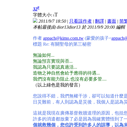
#
32
T
字體大小:
t
2011/9/7 18:50
|
只看該作者
|
翻譯
|
書面
|
简
本帖最後由 dior13dior13 於 2011/9/9 20:00 編輯
作者
appach@kimo.com.tw
(蒙愛的孩子<
appach
標題 Re: 有關聖母的第三秘密
無論如何...
無論預言實現與否...
我認為只要認真過活...
造物之神自然會給予應得的待遇...
我們沒有能力阻止.也沒有必要多管....
（以上綠色是我的發言）
您說得不錯，我們無權干涉，卻可以知道什麼是
日災難前，有人則認為是災後，我個人是認為災
這就是我現在廣傳基督救贖道理的原因，包括
許多的消遣都放棄了必是因為我確實體悟到了
個就救幾個，您也許受到許多人的誤導，以為末