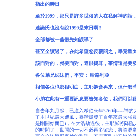
指出的時日
至於1999，那只是許多世俗的人在私解神的話
連諾氏也沒有說1999是末日啊!!
全部都被一些假先知誤導了
甚至全讀過了，在此希望您反覆閱之，畢竟量
該面對的，就要面對，遮眼摀耳，事情還是要
各位弟兄姊妹們，平安： 哈路利亞
相信各位也都很明白，主耶穌會再來，但什麼時
小弟在此有一重要訊息要告知各位，我們可以很肯
自去年九月起，已進入希伯來年5760年---
了本世紀最大颶風，臺灣爆發了百年來最大強
是剛開始而已)，在大浩劫過後，主耶穌將降臨
的時間了，世間的一切不必再多留戀，將資源