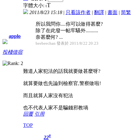
T
字體大小:
t
2011/8/23 15:18
|
只看該作者
|
翻譯
|
書面
|
简
繁
所以我問你....你可以做得甚麼?
除了在此發一帖牢騷外..........
applo
奈甚麼何? ...
beebeechan 發表於 2011/8/22 20:23
投棧借宿
難道人家犯法的話我就要做甚麼呀?
就算要做也先論到檢察官,警察做啦!
而且就算人家沒有犯法
也不代表人家不是騙錢邪教堝
回覆
引用
TOP
#
22