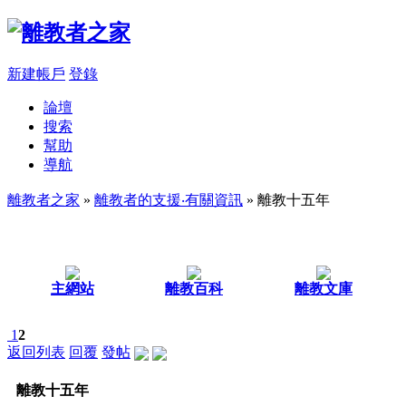
新建帳戶
登錄
論壇
搜索
幫助
導航
離教者之家
»
離教者的支援‧有關資訊
» 離教十五年
主網站
離教百科
離教文庫
1
2
返回列表
回覆
發帖
離教十五年