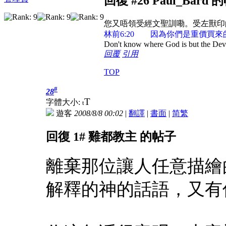
回復 #26 Paul_Bard
您又唔領受經文聖訓嘞。受左獸印
林前6:20 因為你們是重價買
Don't know where God is but the Devil 
回覆
引用
TOP
#
28
T
字體大小:
t
遊客
2008/8/8 00:02
|
翻譯
|
書面
|
简
繁
回復 1# 雞都教主 的帖子
離棄那位讓人任意描繪
解釋的神的話語，又有