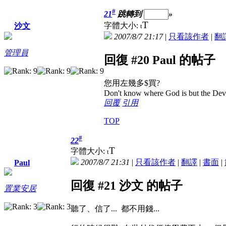
#
21
跳轉到
»
T
字體大小:
沙文
t
2007/8/7 21:17
|
只看該作者
|
翻
管理員
回復 #20 Paul 的帖子
您用左幾多$買?
Don't know where God is but the Devil 
回覆
引用
TOP
#
22
T
字體大小:
t
2007/8/7 21:31
|
只看該作者
|
翻譯
|
書面
|
Paul
回復 #21 沙文 的帖子
置業安居
聽了、信了... 都不用錢...