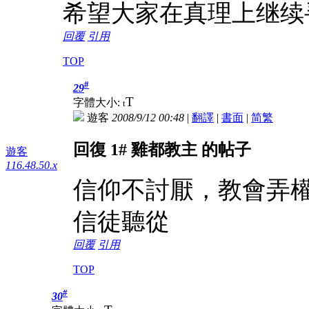
希望大家在真理上继续
回覆
引用
TOP
#
29
T
字體大小:
t
遊客
2008/9/12 00:48
|
翻譯
|
書面
|
简
繁
回復 1# 雞都教主 的帖子
遊客
116.48.50.x
信仰不討厭，教會弄
信徒聽從
回覆
引用
TOP
#
30