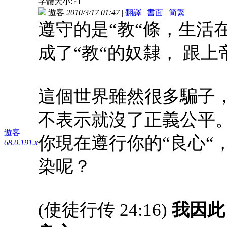
T
字體大小:
t
遊客
2010/3/17 01:47
|
翻譯
|
書面
|
简
繁
遵守的是“教“條，生活在
成了“教“的奴隸， 跟上
這個世界雖然很多騙子
不表示就沒了正義公平
遊客
你現在遵行你的“良心“
68.0.191.x
染呢？
(使徒行传 24:16)
我因此