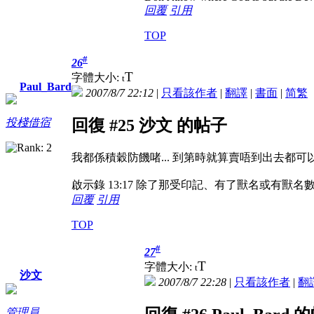
回覆
引用
TOP
#
26
T
字體大小:
t
Paul_Bard
2007/8/7 22:12
|
只看該作者
|
翻譯
|
書面
|
简
繁
投棧借宿
回復 #25 沙文 的帖子
我都係積穀防饑啫... 到第時就算賣唔到出去都可以自
啟示錄 13:17 除了那受印記、有了獸名或有獸
回覆
引用
TOP
#
27
T
字體大小:
t
沙文
2007/8/7 22:28
|
只看該作者
|
翻
管理員