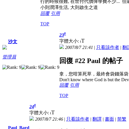
行的時候很難, 在世付代價俾學費不少... 
小則潤澤生活, 大則啟生之道
回覆
引用
TOP
#
23
T
字體大小:
t
沙文
2007/8/7 21:41
|
只看該作者
|
翻
管理員
回復 #22 Paul 的帖子
拿，您咁算死草，最終會袋錢落袋，
Don't know where God is but the Devil 
回覆
引用
TOP
#
24
T
字體大小:
t
2007/8/7 21:46
|
只看該作者
|
翻譯
|
書面
|
简
繁
Paul_Bard