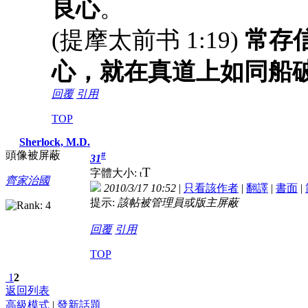
良心
。
(提摩太前书 1:19)
常存
心，就在真道上如同船
回覆
引用
TOP
Sherlock, M.D.
頭像被屏蔽
#
31
T
字體大小:
t
齊家治國
2010/3/17 10:52
|
只看該作者
|
翻譯
|
書面
|
提示:
該帖被管理員或版主屏蔽
回覆
引用
TOP
1
2
返回列表
高級模式
|
發新話題