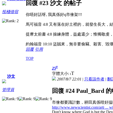
回復 #23 沙文 的帖子
投棧借宿
你唔好話呀, 我真係好q市儈架!!!
馬可福音 4:8 又有落在好土裡的，就發生長大
提摩太前書 4:8 操練身體，益處還少；惟獨敬
約翰福音 10:10 盜賊來，無非要偷竊、殺害
回覆
引用
TOP
#
25
T
字體大小:
t
沙文
2007/8/7 22:01
|
只看該作者
|
翻
管理員
回復 #24 Paul_Bard
市儈都要識計數，耕田真係咁好揾
http://www.newscientist.com/arti ... wi
Don't know where God is but the Devil 