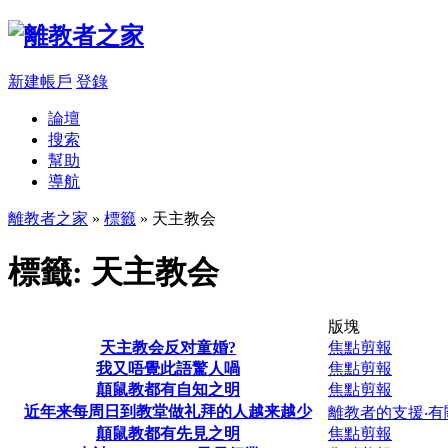
新建帳戶
登錄
論壇
搜索
幫助
導航
離教者之家
»
標籤
» 天主教会
標籤: 天主教会
版塊
天主教会反对童婚?
焦點剪報
我又唔覺此語驚人喎
焦點剪報
顛鼠教都有自知之明
焦點剪報
近年来每周日到教堂做礼拜的人越来越少
離教者的支援‧有
顛鼠教都有先見之明
焦點剪報