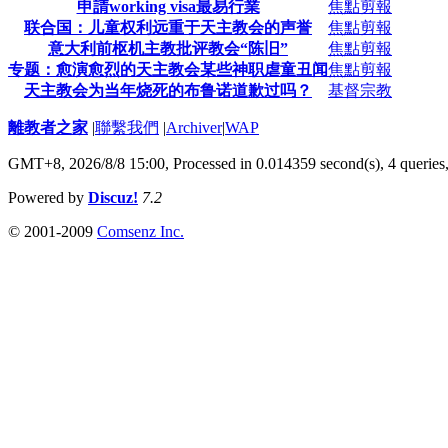
申請working visa最易行業
焦點剪報
联合国：儿童权利远重于天主教会的声誉
焦點剪報
意大利前枢机主教批评教会“陈旧”
焦點剪報
专题：愈演愈烈的天主教会某些神职虐童丑闻
焦點剪報
天主教会为当年烧死的布鲁诺道歉过吗？
基督宗教
離教者之家
|
聯繫我們
|
Archiver
|
WAP
GMT+8, 2026/8/8 15:00,
Processed in 0.014359 second(s), 4 queries
Powered by
Discuz!
7.2
© 2001-2009
Comsenz Inc.