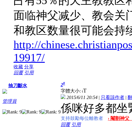
占有55％的天主教教区
面临神父减少、教会关
和教区数量很可能会持
http://chinese.christia
19917/
收藏
分享
回覆
引用
#
2
抽刀斷水
T
字體大小:
t
2015/6/11 20:54
|
只看該作者
|
管理員
係咪好多都坐
支持鼓勵每位離教者
› 閹割神父
回覆
引用