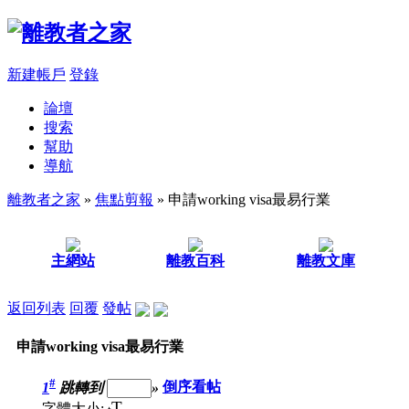
新建帳戶
登錄
論壇
搜索
幫助
導航
離教者之家
»
焦點剪報
» 申請working visa最易行業
主網站
離教百科
離教文庫
返回列表
回覆
發帖
申請working visa最易行業
#
1
跳轉到
»
倒序看帖
T
字體大小: