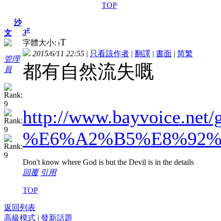
TOP
沙
#
3
文
T
字體大小:
t
2015/6/11 22:55
|
只看該作者
|
翻譯
|
書面
|
简
繁
管理
都有自然流失嘅
員
http://www.bayvoice
%E6%A2%B5%E8%92%
Don't know where God is but the Devil is in the details
回覆
引用
TOP
返回列表
高級模式
|
發新話題