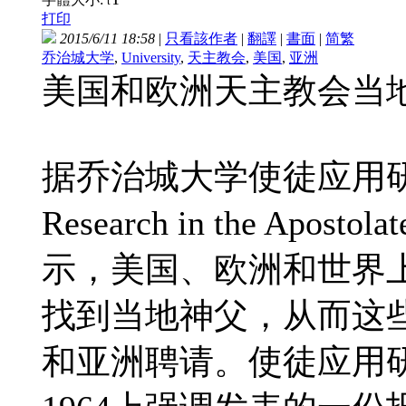
t
打印
2015/6/11 18:58
|
只看該作者
|
翻譯
|
書面
|
简
繁
乔治城大学
,
University
,
天主教会
,
美国
,
亚洲
美国和欧洲天主教会当
据乔治城大学使徒应用研究中心(
Research in the Apostola
示，美国、欧洲和世界
找到当地神父，从而这
和亚洲聘请。使徒应用