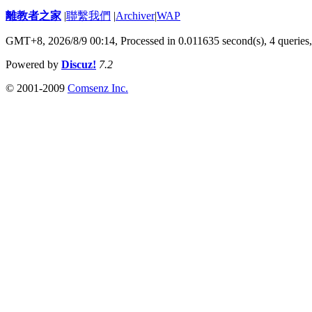
離教者之家
|
聯繫我們
|
Archiver
|
WAP
GMT+8, 2026/8/9 00:14,
Processed in 0.011635 second(s), 4 queries
Powered by
Discuz!
7.2
© 2001-2009
Comsenz Inc.