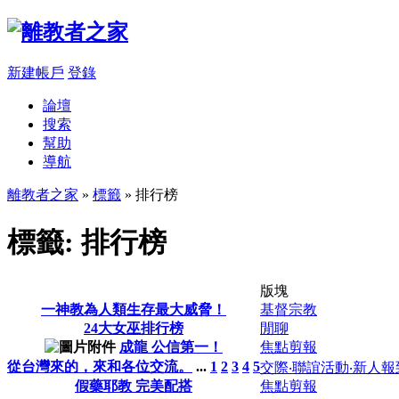
新建帳戶
登錄
論壇
搜索
幫助
導航
離教者之家
»
標籤
» 排行榜
標籤: 排行榜
版塊
一神教為人類生存最大威脅！
基督宗教
24大女巫排行榜
閒聊
成龍 公信第一！
焦點剪報
從台灣來的，來和各位交流。
...
1
2
3
4
5
交際‧聯誼活動‧新人報
假藥耶教 完美配搭
焦點剪報