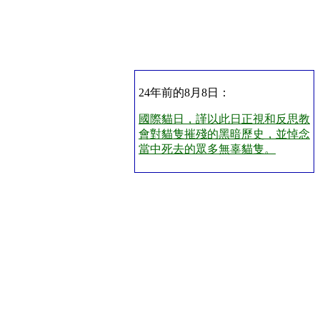
24年前的8月8日：
國際貓日，謹以此日正視和反思教
會對貓隻摧殘的黑暗歷史，並悼念
當中死去的眾多無辜貓隻。