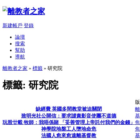
新建帳戶
登錄
論壇
搜索
幫助
導航
離教者之家
»
標籤
» 研究院
標籤: 研究院
版
缺經費 英國多間教堂被迫關閉
離
致明光社公開信：要求譴責影音使團不道德
基
玩股廿載 牧師：我唔係賭 「妥善管理上帝託付我們的金錢」
焦
神學院地盤工人墮地命危
焦
法國人愈來愈遠離基督教
基