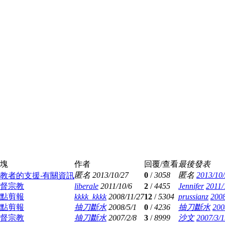
塊
作者
回覆/查看
最後發表
匿名
2013/10/27
0
/
3058
匿名
2013/10/
教者的支援‧有關資訊
督宗教
liberale
2011/10/6
2
/
4455
Jennifer
2011/
點剪報
kkkk_kkkk
2008/11/27
12
/
5304
prussianz
2008
點剪報
抽刀斷水
2008/5/1
0
/
4236
抽刀斷水
200
督宗教
抽刀斷水
2007/2/8
3
/
8999
沙文
2007/3/1