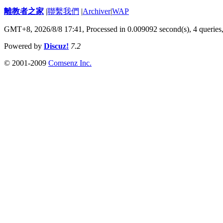
離教者之家
|
聯繫我們
|
Archiver
|
WAP
GMT+8, 2026/8/8 17:41,
Processed in 0.009092 second(s), 4 queries
Powered by
Discuz!
7.2
© 2001-2009
Comsenz Inc.