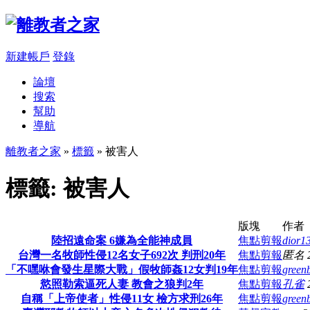
新建帳戶
登錄
論壇
搜索
幫助
導航
離教者之家
»
標籤
» 被害人
標籤: 被害人
版塊
作者
陸招遠命案 6嫌為全能神成員
焦點剪報
dior1
台灣一名牧師性侵12名女子692次 判刑20年
焦點剪報
匿名
「不嘿咻會發生星際大戰」假牧師姦12女判19年
焦點剪報
green
慾照勒索逼死人妻 教會之狼判2年
焦點剪報
孔雀
自稱「上帝使者」性侵11女 檢方求刑26年
焦點剪報
green