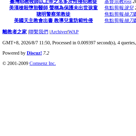
臺灣耶教牧師以上帝之名多次性侵犯教徒
基督宗教
ross
2
美漢槍殺墮胎醫師 聲稱為保護未出世孩童
焦點剪報
淚兒
聰明警察笨教徒
焦點剪報
抽刀
美國天主教會出書 教導兒童防範性侵
焦點剪報
抽刀
離教者之家
|
聯繫我們
|
Archiver
|
WAP
GMT+8, 2026/8/7 11:50,
Processed in 0.009397 second(s), 4 queries
Powered by
Discuz!
7.2
© 2001-2009
Comsenz Inc.