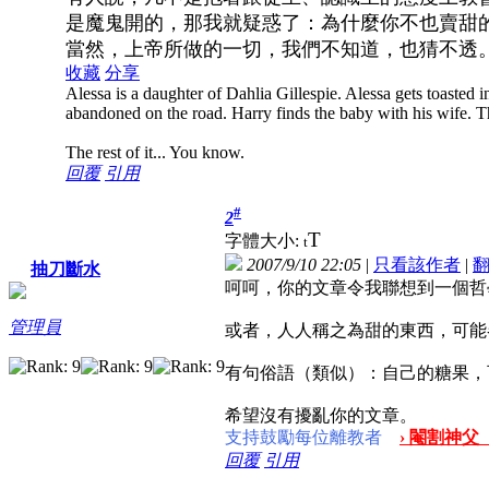
是魔鬼開的，那我就疑惑了：為什麼你不也賣甜
當然，上帝所做的一切，我們不知道，也猜不透
收藏
分享
Alessa is a daughter of Dahlia Gillespie. Alessa gets toasted in
abandoned on the road. Harry finds the baby with his wife. 
The rest of it... You know.
回覆
引用
#
2
T
字體大小:
t
2007/9/10 22:05
|
只看該作者
|
抽刀斷水
呵呵，你的文章令我聯想到一個哲
管理員
或者，人人稱之為甜的東西，可能
有句俗語（類似）：自己的糖果，
希望沒有擾亂你的文章。
支持鼓勵每位離教者
› 閹割神父
回覆
引用