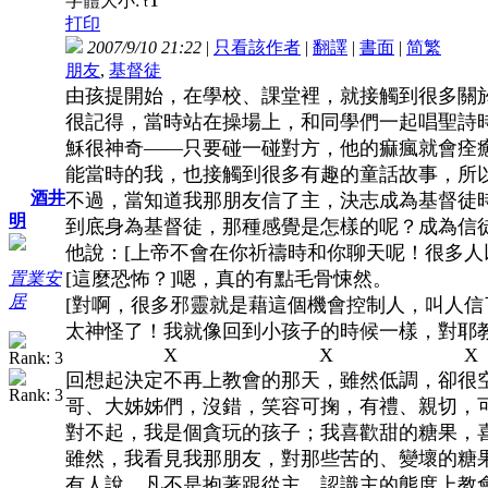
字體大小:
t
打印
2007/9/10 21:22
|
只看該作者
|
翻譯
|
書面
|
简
繁
朋友
,
基督徒
由孩提開始，在學校、課堂裡，就接觸到很多關
很記得，當時站在操場上，和同學們一起唱聖詩
穌很神奇——只要碰一碰對方，他的痲瘋就會痊
能當時的我，也接觸到很多有趣的童話故事，所
酒井
不過，當知道我那朋友信了主，決志成為基督徒
明
到底身為基督徒，那種感覺是怎樣的呢？成為信
他說：[上帝不會在你祈禱時和你聊天呢！很多人
[這麼恐怖？]嗯，真的有點毛骨悚然。
置業安
居
[對啊，很多邪靈就是藉這個機會控制人，叫人信
太神怪了！我就像回到小孩子的時候一樣，對耶
X X X
回想起決定不再上教會的那天，雖然低調，卻很
哥、大姊姊們，沒錯，笑容可掬，有禮、親切，
對不起，我是個貪玩的孩子；我喜歡甜的糖果，
雖然，我看見我那朋友，對那些苦的、變壞的糖
有人說，凡不是抱著跟從主、認識主的態度上教