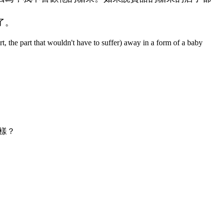
了。
art, the part that wouldn't have to suffer) away in a form of a baby
樣？