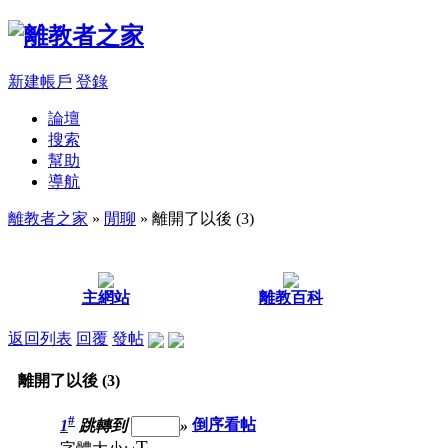
新建帳戶
登錄
論壇
搜索
幫助
導航
離教者之家
»
閒聊
» 離開了以後 (3)
主網站
離教百科
返回列表
回覆
發帖
離開了以後 (3)
#
1
跳轉到
»
倒序看帖
T