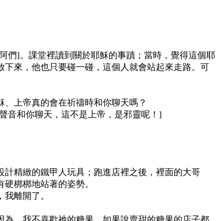
阿們]。課堂裡讀到關於耶穌的事蹟；當時，覺得這個耶
放下來，他也只要碰一碰，這個人就會站起來走路。可
穌、上帝真的會在祈禱時和你聊天嗎？
聲音和你聊天，這不是上帝，是邪靈呢！]
設計精緻的鐵甲人玩具；跑進店裡之後，裡面的大哥
有硬梆梆地站著的姿勢。
，我離開了。
因為，我不喜歡祂的糖果。
如果說賣甜的糖果的店子都