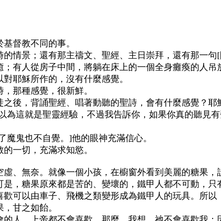
於基督教不同的事。
時的情景；還有那主禱文、聖經、主日崇拜，還有那一句[
癒；有人從房子中間，將躺在床上的一個全身癱瘓的人吊
以對耶穌所作的，沒有什麼感覺。
時，那種感覺，很新鮮。
徒之後，背誦聖經、唱著動聽的聖詩，會有什麼感覺？耶
以為這就是聖靈經驗，不過我告訴你，如果你真的聽見有
了魔鬼也不自覺。]他的眼神充滿信心。
教的一切，充滿求知慾。
空虛、無奈。就像一個小孩，在櫥窗外看到美麗的糖果，
可是，糖果原來都是苦的、變壞的，鐵甲人都不可動，只
喜歡可以由車子、飛機之類變形成為鐵甲人的玩具。所以
果，甘之如飴。
會的人，上帝都不會喜歡。那麼，我想，祂不會喜歡我；