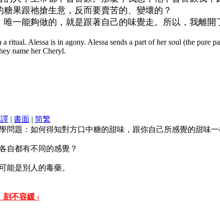
的糖果跟祂搶生意，反而要賣苦的、變壞的？
。唯一能夠做的，就是跟著自己的味覺走。所以，我離開
 a ritual. Alessa is in agony. Alessa sends a part of her soul (the pure p
They name her Cheryl.
翻譯
|
書面
|
简
繁
學問題：如何得知對方口中糖的甜味，跟你自己所感覺的甜味一
各自都有不同的感覺？
可能是別人的毒藥。
 刻不容緩 ‹