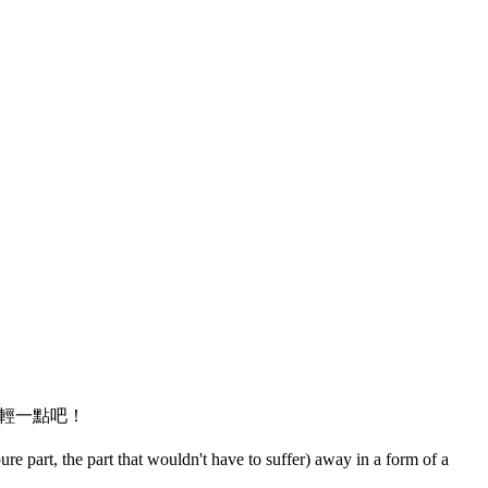
輕一點吧！
pure part, the part that wouldn't have to suffer) away in a form of a