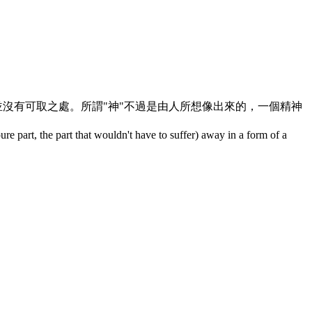
沒有可取之處。所謂"神"不過是由人所想像出來的，一個精神
pure part, the part that wouldn't have to suffer) away in a form of a