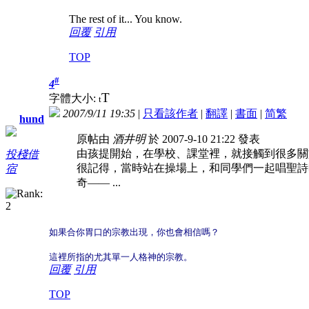
The rest of it... You know.
回覆
引用
TOP
#
4
T
字體大小:
t
2007/9/11 19:35
|
只看該作者
|
翻譯
|
書面
|
简
繁
hund
原帖由
酒井明
於 2007-9-10 21:22 發表
由孩提開始，在學校、課堂裡，就接觸到很多關
投棧借
很記得，當時站在操場上，和同學們一起唱聖詩
宿
奇—— ...
如果合你胃口的宗教出現，你也會相信嗎？
這裡所指的尤其單一人格神的宗教。
回覆
引用
TOP