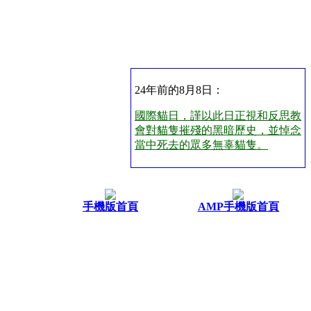
24年前的8月8日：
國際貓日，謹以此日正視和反思教
會對貓隻摧殘的黑暗歷史，並悼念
當中死去的眾多無辜貓隻。
手機版首頁
AMP手機版首頁