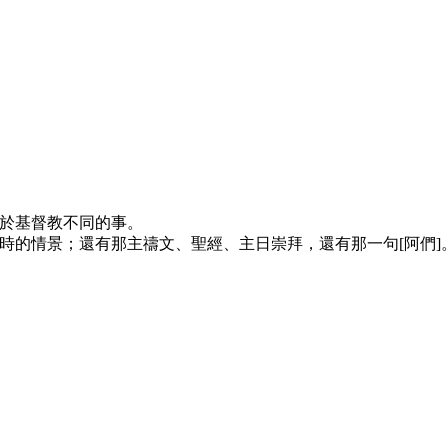
於基督教不同的事。
時的情景；還有那主禱文、聖經、主日崇拜，還有那一句[阿們