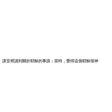
]。課堂裡讀到關於耶穌的事蹟；當時，覺得這個耶穌很神