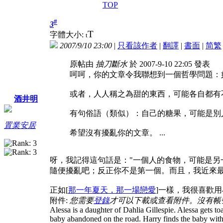
TOP
#
3
T
字體大小:
t
2007/9/10 23:00
|
只看該作者
|
翻譯
|
書面
|
简
繁
原帖由
抽刀斷水
於 2007-9-10 22:05 發表
呵呵，你的文章令我聯想到一個哲學問題：
或者，人人稱之為甜的東西，可能各自都有
酒井明
有句俗語（類似）：自己的糖果，可能是別
置業安居
希望沒有擾亂你的文章。
...
呀，我記得這句話是："一個人的食物，可能是另
隨便擾亂吧；反正你不是第一個。而且，我近來最愛的
正如[
那一年夏天，那一場戀愛
]一樣，我很喜歡
附件:
您需要
登錄
才可以下載或查看附件。沒有帳
Alessa is a daughter of Dahlia Gillespie. Alessa gets toa
baby abandoned on the road. Harry finds the baby with