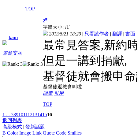
TOP
#
2
T
字體大小:
t
2013/5/21 18:20
|
只看該作者
|
翻譯
|
書面
kam
最常見答案,新約時
置業安居
但是一講到捐獻,
基督徒就會搬申命
基督徒返教會叫啦
回覆
引用
TOP
1 ...
7
8
9
10
11
12
13
14
15
16
返回列表
高級模式
|
發新話題
B
Color
Image
Link
Quote
Code
Smilies