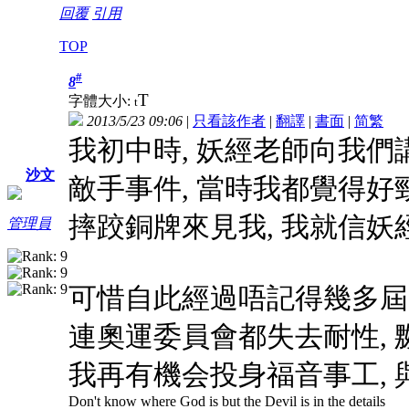
回覆
引用
TOP
#
8
T
字體大小:
t
2013/5/23 09:06
|
只看該作者
|
翻譯
|
書面
|
简
繁
我初中時, 妖經老師向我
沙文
敵手事件, 當時我都覺得好
摔跤銅牌來見我, 我就信妖
管理員
可惜自此經過唔記得幾多屆奧
連奧運委員會都失去耐性, 
我再有機会投身福音事工, 
Don't know where God is but the Devil is in the details