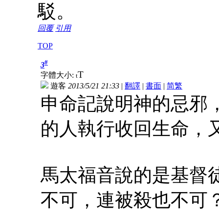
駁。
回覆
引用
TOP
#
3
T
字體大小:
t
遊客
2013/5/21 21:33
|
翻譯
|
書面
|
简
繁
申命記說明神的忌邪
的人執行收回生命，
馬太福音說的是基督
不可，連被殺也不可