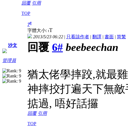
回覆
引用
TOP
#
7
T
字體大小:
t
2013/5/23 06:22
|
只看該作者
|
翻譯
|
書面
|
简
繁
回覆
6#
beebeechan
沙文
管理員
猶太佬學摔跤,就最
神摔挍打遍天下無敵
掂過, 唔好話攞
回覆
引用
TOP