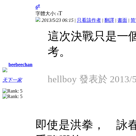
#
6
T
字體大小:
t
2013/5/23 06:15
|
只看該作者
|
翻譯
|
書面
|
简
這次決戰只是一
考。
beebeechan
hellboy 發表於 2013/5
天下一家
即使是洪拳， 詠