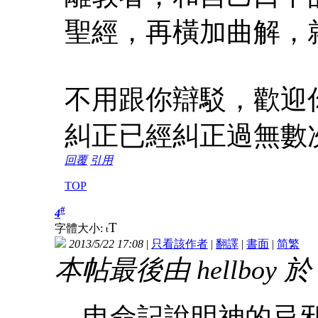
聖經，再橫加曲解，
不用跟你辯駁，歡迎
糾正已經糾正過無數
回覆
引用
TOP
#
4
T
字體大小:
t
2013/5/22 17:08
|
只看該作者
|
翻譯
|
書面
|
简
繁
本帖最後由 hellboy 於 2
申命記說明神的忌