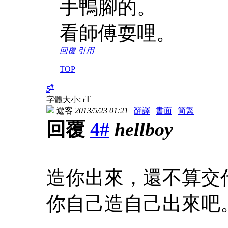
手鴨腳的。
看師傅耍哩。
回覆
引用
TOP
#
5
T
字體大小:
t
遊客
2013/5/23 01:21
|
翻譯
|
書面
|
简
繁
回覆
4#
hellboy
造你出來，還不算交
你自己造自己出來吧