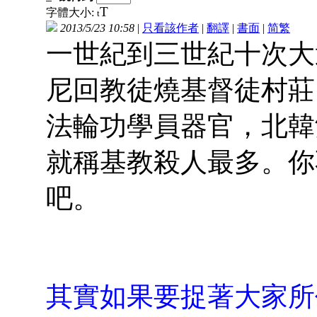
T
字體大小:
t
2013/5/23 10:58
|
只看該作者
|
翻譯
|
書面
|
简
繁
一世紀到三世紀十次大
尼回教徒燒基督徒村莊
法輪功學員器官，北韓
就稱基教殺人最多。你
吧。
其實如果要捉著大家所