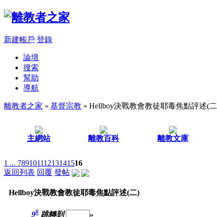
新建帳戶
登錄
論壇
搜索
幫助
導航
離教者之家
»
基督宗教
» Hellboy決戰教會教徒耶毒焦點評述(二
主網站
離教百科
離教文庫
1 ...
7
8
9
10
11
12
13
14
15
16
返回列表
回覆
發帖
Hellboy決戰教會教徒耶毒焦點評述(二)
#
9
跳轉到
»