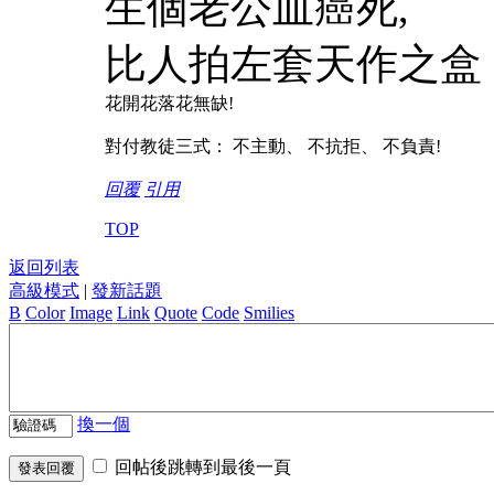
生個老公血癌死,
比人拍左套天作之盒 
花開花落花無缺!
對付教徒三式： 不主動、 不抗拒、 不負責!
回覆
引用
TOP
返回列表
高級模式
|
發新話題
B
Color
Image
Link
Quote
Code
Smilies
換一個
回帖後跳轉到最後一頁
發表回覆