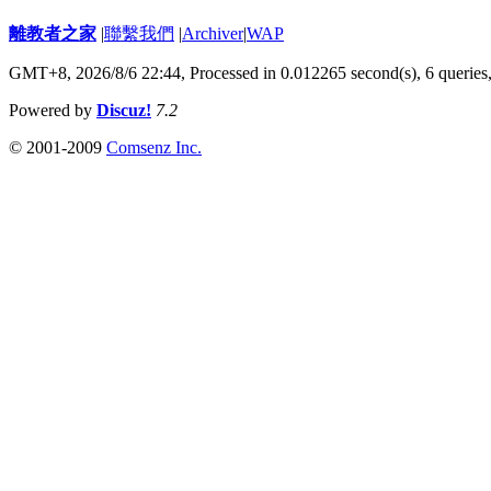
離教者之家
|
聯繫我們
|
Archiver
|
WAP
GMT+8, 2026/8/6 22:44,
Processed in 0.012265 second(s), 6 queries
Powered by
Discuz!
7.2
© 2001-2009
Comsenz Inc.