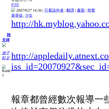
t
打印
2007/9/27 14:36
|
只看該作者
|
翻譯
|
書面
|
简
繁
基督徒
,
少女
http://hk.myblog.yahoo.
段
天祥
http://appledaily.atnext.
遊子
駐足
iss_id=20070927&sec_i
報章都曾經數次報導一些