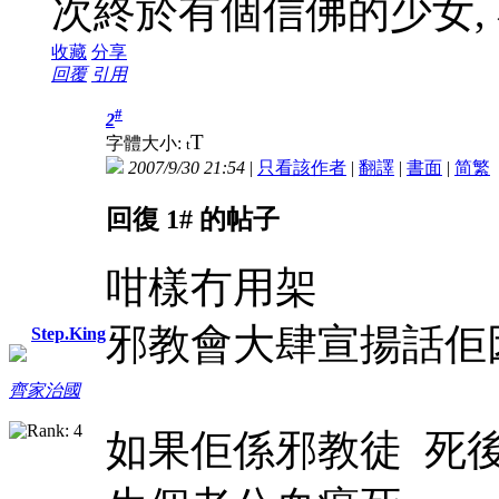
次終於有個信佛的少女, 
收藏
分享
回覆
引用
#
2
T
字體大小:
t
2007/9/30 21:54
|
只看該作者
|
翻譯
|
書面
|
简
繁
回復 1# 的帖子
咁樣冇用架
邪教會大肆宣揚話佢
Step.King
齊家治國
如果佢係邪教徒 死