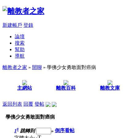
新建帳戶
登錄
論壇
搜索
幫助
導航
離教者之家
»
閒聊
» 學佛少女勇敢面對癌病
主網站
離教百科
離教文庫
返回列表
回覆
發帖
學佛少女勇敢面對癌病
#
1
跳轉到
»
倒序看帖
T
字體大小: