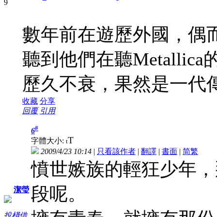
數年前在遊歷外國，偶而也
聽到他們在聽Metall
歷久不衰，果然是一代
收藏
分享
回覆
引用
#
6
T
字體大小:
t
2009/4/23 10:14
|
只看該作者
|
翻譯
|
書面
|
简
繁
憤世嫉族的輕狂少年，
段呢。
潔瑩
投棧借