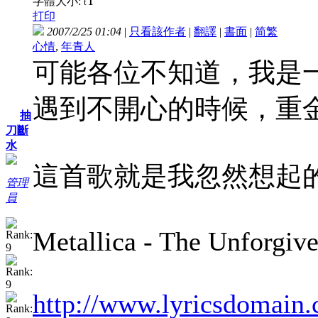
T
字體大小:
t
打印
2007/2/25 01:04
|
只看該作者
|
翻譯
|
書面
|
简
繁
心情
,
年青人
可能各位不知道，我是
遇到不開心的時候，重
抽
刀斷
水
這首歌就是我忽然想起
管理
員
Metallica - The Unforgiv
http://www.lyricsdomain.