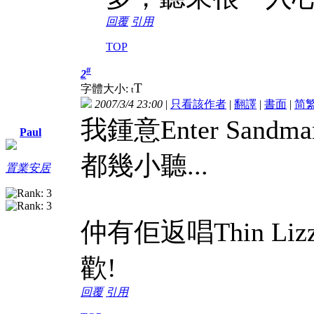
回覆
引用
TOP
#
2
T
字體大小:
t
2007/3/4 23:00
|
只看該作者
|
翻譯
|
書面
|
简
我鍾意Enter San
Paul
都幾小聽...
置業安居
仲有佢返唱Thin Lizzy
歡!
回覆
引用