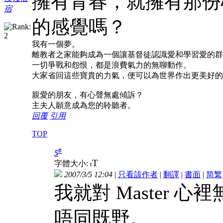
擁有青春，就擁有那份
宿
的感覺嗎？
我有一個夢。
離教者之家能夠成為一個讓基督徒認識愛和學習愛的群
一切爭戰和怨恨，都是浪費氣力的無聊動作。
大家省回這些寶貴的力氣，便可以為世界作出更美好的
親愛的朋友，有心聲無處傾訴？
主夫人願意成為您的聆聽者。
回覆
引用
TOP
#
5
T
字體大小:
t
2007/3/5 12:04
|
只看該作者
|
翻譯
|
書面
|
简
繁
我就對 Master
唔同既野。