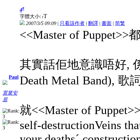
#
4
T
字體大小:
t
2007/3/5 09:09
|
只看該作者
|
翻譯
|
書面
|
简
繁
<<Master of Pupp
其實話佢地意識唔好, 係
Death Metal Band
Paul
置業安
居
就<<Master of Puppet>
self-destructionVeins th
your deaths´ constructio