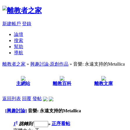
新建帳戶
登錄
論壇
搜索
幫助
導航
離教者之家
»
興趣討論‧原創作品
» 音樂: 永遠支持的Metallica
主網站
離教百科
離教文庫
返回列表
回覆
發帖
[興趣討論]
音樂: 永遠支持的Metallica
#
1
跳轉到
»
正序看帖