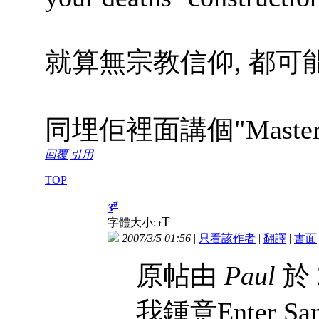
就算無宗教信仰, 都可
同埋佢裡面講個"Maste
回覆
引用
TOP
#
3
T
字體大小:
t
2007/3/5 01:56
|
只看該作者
|
翻譯
|
書面
原帖由
Paul
於 2
我鍾意Enter S