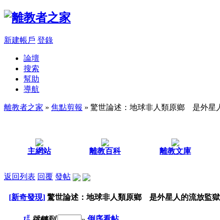
新建帳戶
登錄
論壇
搜索
幫助
導航
離教者之家
»
焦點剪報
» 驚世論述：地球非人類原鄉 是外星
主網站
離教百科
離教文庫
返回列表
回覆
發帖
[新奇發現]
驚世論述：地球非人類原鄉 是外星人的流放監獄
#
1
跳轉到
»
倒序看帖