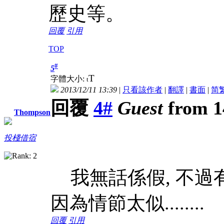
歷史等。
回覆
引用
TOP
#
5
T
字體大小:
t
2013/12/11 13:39
|
只看該作者
|
翻譯
|
書面
|
简
回覆
4#
Guest
from 1
Thompson
投棧借宿
我無話係假, 不過
因為情節太似........
回覆
引用