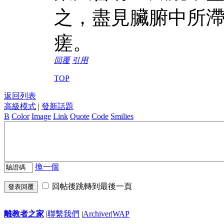
之，盡見臟腑中所
瘥。
回覆
引用
TOP
返回列表
高級模式
|
發新話題
B
Color
Image
Link
Quote
Code
Smilies
換一個
回帖後跳轉到最後一頁
發表回覆
離教者之家
|
聯繫我們
|
Archiver
|
WAP