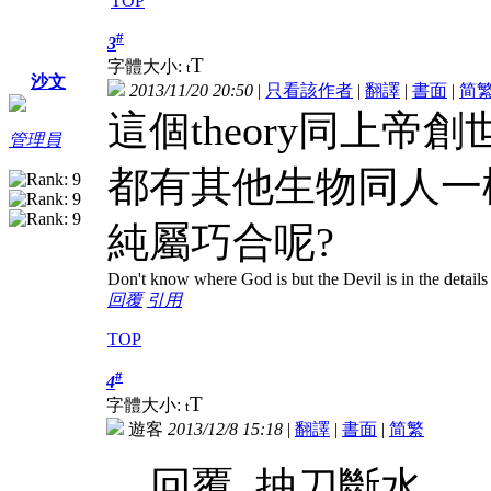
TOP
#
3
T
字體大小:
t
沙文
2013/11/20 20:50
|
只看該作者
|
翻譯
|
書面
|
简
這個theory同上帝
管理員
都有其他生物同人一
純屬巧合呢?
Don't know where God is but the Devil is in the details
回覆
引用
TOP
#
4
T
字體大小:
t
遊客
2013/12/8 15:18
|
翻譯
|
書面
|
简
繁
回覆 抽刀斷水