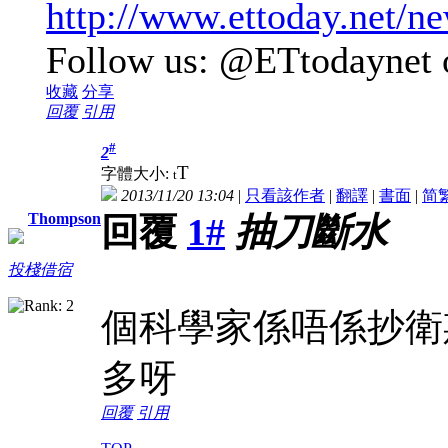
http://www.ettoday.net
Follow us: @ETtodaynet o
收藏
分享
回覆
引用
#
2
T
字體大小:
t
2013/11/20 13:04
|
只看該作者
|
翻譯
|
書面
|
简
Thompson
回覆
1#
抽刀斷水
投棧借宿
個科學家係唔係抄衛
多呀
回覆
引用