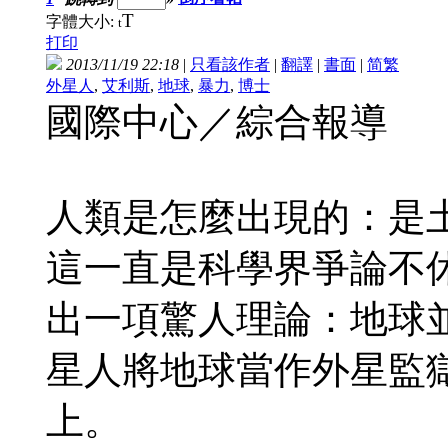
T
字體大小:
t
打印
2013/11/19 22:18
|
只看該作者
|
翻譯
|
書面
|
简
繁
外星人
,
艾利斯
,
地球
,
暴力
,
博士
國際中心／綜合報導
人類是怎麼出現的：是
這一直是科學界爭論不
出一項驚人理論：地球
星人將地球當作外星監
上。