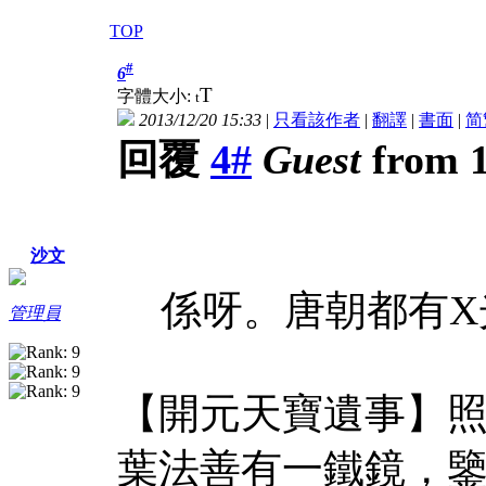
TOP
#
6
T
字體大小:
t
2013/12/20 15:33
|
只看該作者
|
翻譯
|
書面
|
简
回覆
4#
Guest
from 1
沙文
係呀。唐朝都有X
管理員
【開元天寶遺事】
葉法善有一鐵鏡，