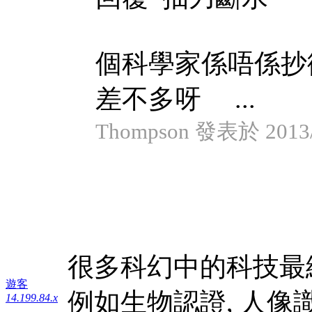
個科學家係唔係抄
差不多呀 ...
Thompson 發表於 2013/1
很多科幻中的科技最
遊客
例如生物認證, 人像識別 (F
14.199.84.x