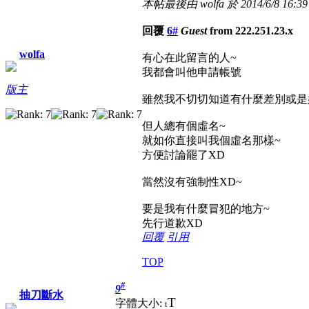
本帖最後由 wolfa 於 2014/6/8 16:3
回覆
6#
Guest
from 222.251.23.x
wolfa
有心在此留言的人~
我都會叫他申請帳號
版主
雖然我不切切知道有什麼差別或是
但人總有個虛名~
就如你直接叫我個虛名那樣~
方便討論罷了XD
當然沒有強制性XD~
要是我有什麼冒犯的地方~
先行道歉XD
回覆
引用
TOP
#
9
抽刀斷水
T
字體大小:
t