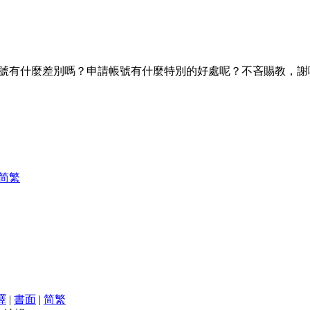
請個帳號有什麼差別嗎？申請帳號有什麼特別的好處呢？不吝賜教，謝
简
繁
譯
|
書面
|
简
繁