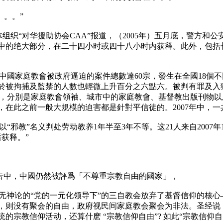
。。。”
体组织“对华援助协会CAA”报道，（2005年）五月底，警方
中的绝大部分，在二十四小时或四十八小时内获释。此外，包括
中國家庭教會被政府逼迫的案件總數達60宗，發生在全國18個不同省
；至於被拘捕及監禁的人數也輕微上升百分之六點六。被判有罪及入獄
，分別是家庭教會領袖、城市中的家庭教會、基督教出版刊物以
，在此之前一般大規模的迫害都是針對平信徒的。2007年中，一
“邪教”名义判处劳动教养1年半至3年不等。这21人来自2007
获释。”
報告中，中國仍然被評爲「不尊重宗教自由的國家」，
无神论的“党的一元化领导下”的三自教会放弃了基督信仰的核
则没有聚会的自由，政府视民间家庭教会聚会为非法。圣经说（希伯
宗教信仰活动，还算什麽 “宗教信仰自由”? 如此“宗教信仰自