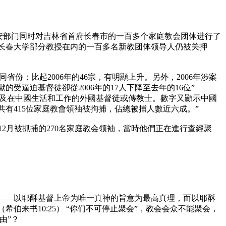
和公安部门同时对吉林省首府长春市的一百多个家庭教会团体进行了
长春大学部分教授在内的一百多名新教团体领导人仍被关押
份；比起2006年的46宗，有明顯上升。另外，2006年涉案
的受逼迫基督徒卻從2006年的17人下降至去年的16位”
及在中國生活和工作的外國基督徒或傳教士。數字又顯示中國
共有415位家庭教會領袖被拘捕，佔總被捕人數近六成。”
年12月被抓捕的270名家庭教会领袖，當時他們正在進行查經聚
心——以耶酥基督上帝为唯一真神的旨意为最高真理，而以耶酥
来书10:25） “你们不可停止聚会”，教会会众不能聚会，
由”？