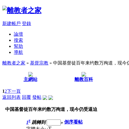
新建帳戶
登錄
論壇
搜索
幫助
導航
離教者之家
»
基督宗教
» 中国基督徒百年来约数万殉道，现今
主網站
離教百科
1
2
下一頁
返回列表
回覆
發帖
中国基督徒百年来约数万殉道，现今仍受逼迫
#
1
跳轉到
»
倒序看帖
T
字體大小: