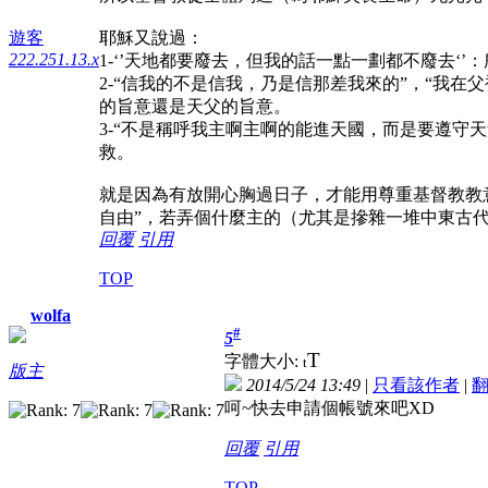
耶穌又說過：
遊客
222.251.13.x
1-‘’天地都要廢去，但我的話一點一劃都不廢去
2-“信我的不是信我，乃是信那差我來的”，“我
的旨意還是天父的旨意。
3-“不是稱呼我主啊主啊的能進天國，而是要遵
救。
就是因為有放開心胸過日子，才能用尊重基督教教
自由”，若弄個什麼主的（尤其是摻雜一堆中東古代
回覆
引用
TOP
wolfa
#
5
T
字體大小:
t
版主
2014/5/24 13:49
|
只看該作者
|
呵~快去申請個帳號來吧XD
回覆
引用
TOP