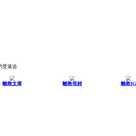
仍受逼迫
離教文庫
離教視頻
離教IG