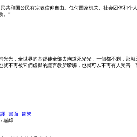
人民共和国公民有宗教信仰自由。任何国家机关、社会团体和个
动。”
殉光光，全世界的基督徒全部去殉道死光光，一個都不剩，那就
也就不再被它們虛擬的謊言教所矇騙，也就可以不再有人受害，
翻譯
|
書面
|
简
繁
35 編輯