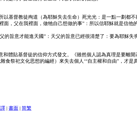
‘’：所以基督教徒殉道（為耶穌失去生命）死光光：是一點一劃都
在父裡面，父在我裡面，做牠自己想做的事”：所以信耶穌就是信
守天父的旨意才能進天國”：天父的旨意已經很清楚了：要為耶穌
意和體貼基督徒的信仰方式發文。《雖然個人認為真理是要離開
雜食祭祀文化思想的編經）來失去個人‘“自主權和自由”，才是
翻譯
|
書面
|
简
繁