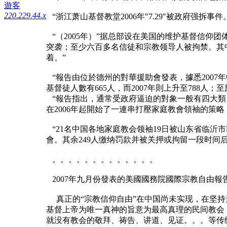
遊客
220.229.44.x
“浙江萧山基督教堂2006年"7.29"被政府强拆事件
“（2005年）”据总部设在美国的维护基督信仰团
突袭；至少六百多名信徒和宗教领导人被拘禁。其
着。”
“報告由位於德州的對華援助會發表，據悉2007年
基督徒人數有665人，而2007年則上升至788人
“報告指出，通常受政府逼迫的對象一般有四大類
在2006年起開始了一連串打壓家庭教會領袖的策略
“21名中国各地家庭教会领袖19日被山东省临沂市以
會。其余249人缴纳罚款并被关押或拘留一段时间后
。。。。。。。。。。。。。
2007年九月份發表的美國國務院國際宗教自由
真正的“宗教信仰自由”在中国尚未实现，在坚持
基督上帝为唯一真神的旨意为最高真理的民间教会，
就没有教会的敬拜、祷告、讲道、见证。。。等传统的