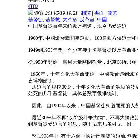
t
打印
遊客
2014/5/19 19:21
|
翻譯
|
書面
|
简
繁
基督徒
,
基督教
,
大革命
,
反革命
,
中国
中国基督徒百年来约数万殉道，现今仍受逼迫
1900年, 中國爆發義和團運動。188名西方傳道
1949到1953年間，至少有幾千名基督徒以反革
從1958年開始，當局大量關閉教堂，北京66所只剩
1966年，十年文化大革命開始，中國教會遇到
史博物館了。
从迫害的规模来说，十年文化大革命的浩劫的波及面远
处死的几千基督徒，具体总数字很难统计。
因此，自1900年以来，中国基督徒殉道而死的
最近30来年不再“以阶级斗争为纲”、不再大搞
到基督徒受迫害的消息，随手拈来几条可见一斑：
“在1998年中, 有十六個中國福音團契的領袖,包