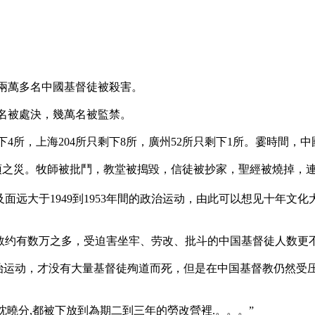
士和兩萬多名中國基督徒被殺害。
命罪名被處決，幾萬名被監禁。
下4所，上海204所只剩下8所，廣州52所只剩下1所。霎時間，
滅頂之災。牧師被批鬥，教堂被搗毀，信徒被抄家，聖經被燒掉，
大于1949到1953年間的政治运动，由此可以想见十年文化大革
人数约有数万之多，受迫害坐牢、劳改、批斗的中国基督徒人数更
政治运动，才没有大量基督徒殉道而死，但是在中国基督教仍然受
括沈曉分,都被下放到為期二到三年的勞改營裡.。。。”