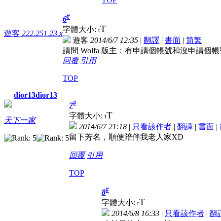
#
6
T
字體大小:
t
遊客
222.251.23.x
遊客
2014/6/7 12:35
|
翻譯
|
書面
|
简
繁
請問 Wolfa 版主：有申請個帳號和沒申
回覆
引用
TOP
dior13dior13
#
7
T
字體大小:
t
天下一家
2014/6/7 21:18
|
只看該作者
|
翻譯
|
書面
|
留下芳名，順便陪伴我老人家XD
回覆
引用
TOP
#
8
T
字體大小:
t
2014/6/8 16:33
|
只看該作者
|
翻