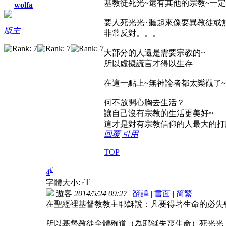
基教徒死光~還有其他的宗教~一
wolfa
要人死光光~聽起來像要異教徒或
版主
非常反對。。。
大部分的人還是需要宗教的~
所以虛擬謊言才得以生存
在這一點上~無神論者都太樂觀了~
何不放開心胸去生活？
讓自己沒有宗教的生活更美好~
這才是對有宗教信仰的人最大的打
回覆
引用
TOP
#
4
T
字體大小:
t
遊客
2014/5/24 09:27
|
翻譯
|
書面
|
简
繁
在聖經裡基督教教主耶穌說：凡要得著生命的必失
所以基督教徒全體殉道（為耶穌失喪生命）死光光