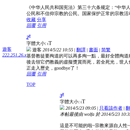
《中华人民共和国宪法》第三十六条规定：“中华
公民和不信仰宗教的公民。国家保护正常的宗教活
收藏
分享
回覆
引用
#
2
T
字體大小:
t
遊客
遊客
2014/5/22 10:55
|
翻譯
|
書面
|
简
繁
222.251.26.x
基督教徒要殉道的可以再多殉一點，最好全體殉道
後去領它們教義的虛擬獎賞而死，若全死光，世人
正走入歷史，goodbye了！
回覆
引用
TOP
#
3
T
字體大小:
t
2014/5/23 09:05
|
只看該作者
|
本帖最後由 wolfa 於 2014/5/23 10:
這是不可能的啦~宗教來源自人性~