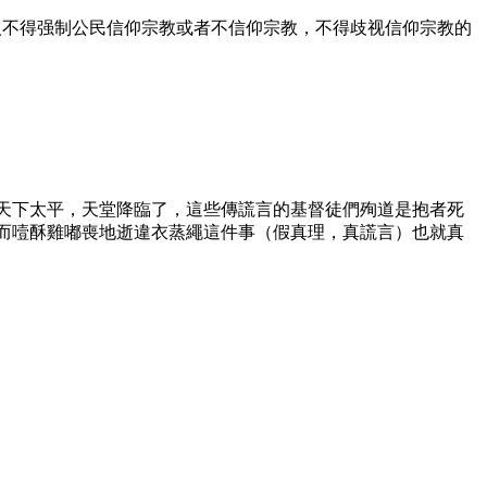
人不得强制公民信仰宗教或者不信仰宗教，不得歧视信仰宗教的
天下太平，天堂降臨了，這些傳謊言的基督徒們殉道是抱者死
而噎酥雞嘟喪地逝違衣蒸繩這件事（假真理，真謊言）也就真