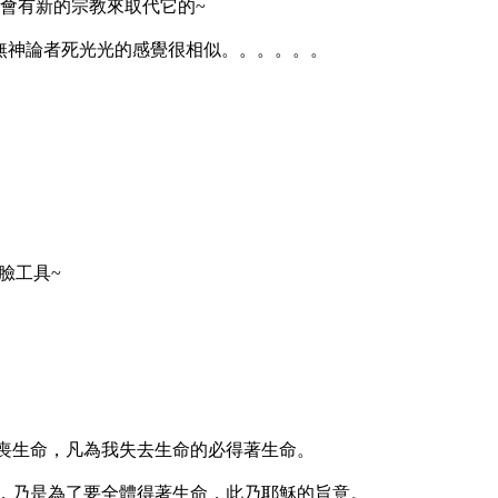
定會有新的宗教來取代它的~
無神論者死光光的感覺很相似。。。。。。
臉工具~
喪生命，凡為我失去生命的必得著生命。
，乃是為了要全體得著生命，此乃耶穌的旨意。