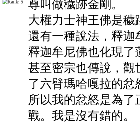
尊叫做穢跡金剛。
大權力士神王佛是穢
還有一種說法，釋迦
釋迦牟尼佛也化現了
甚至密宗也傳說，觀
了六臂瑪哈嘎拉的忿
所以我的忿怒是為了
戰。我是沒有錯的。