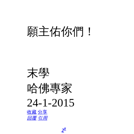
願主佑你們！
末學
哈佛專家
24-1-2015
收藏
分享
回覆
引用
#
2