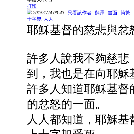
t
打印
2015/1/24 09:43
|
只看該作者
|
翻譯
|
書面
|
简
繁
十字架
,
人人
耶穌基督的慈悲與忿
許多人說我不夠慈悲
到，我也是在向耶穌
許多人知道耶穌基督
的忿怒的一面。
人人都知道，耶穌基