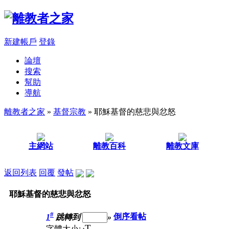
新建帳戶
登錄
論壇
搜索
幫助
導航
離教者之家
»
基督宗教
» 耶穌基督的慈悲與忿怒
主網站
離教百科
離教文庫
返回列表
回覆
發帖
耶穌基督的慈悲與忿怒
#
1
跳轉到
»
倒序看帖
T
字體大小: