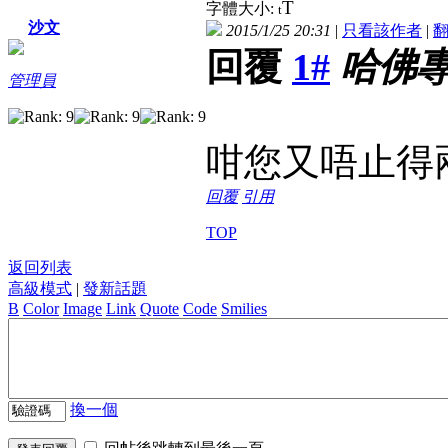
T
字體大小:
t
沙文
2015/1/25 20:31
|
只看該作者
|
回覆
1#
哈佛
管理員
咁您又唔止得
回覆
引用
TOP
返回列表
高級模式
|
發新話題
B
Color
Image
Link
Quote
Code
Smilies
換一個