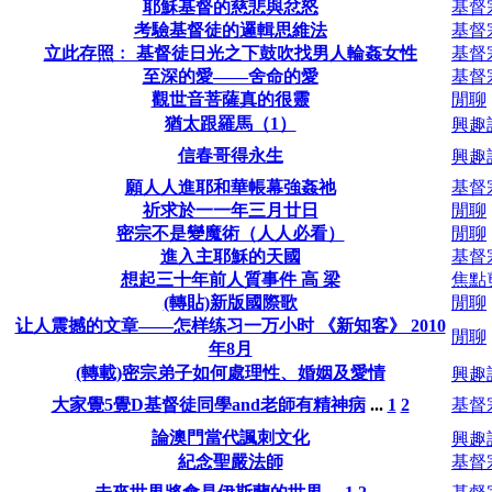
耶穌基督的慈悲與忿怒
基督
考驗基督徒的邏輯思維法
基督
立此存照﹕ 基督徒日光之下鼓吹找男人輪姦女性
基督
至深的愛——舍命的愛
基督
觀世音菩薩真的很靈
閒聊
猶太跟羅馬（1）
興趣
信春哥得永生
興趣
願人人進耶和華帳幕強姦祂
基督
祈求於一一年三月廿日
閒聊
密宗不是變魔術（人人必看）
閒聊
進入主耶穌的天國
基督
想起三十年前人質事件 高 梁
焦點
(轉貼)新版國際歌
閒聊
让人震撼的文章——怎样练习一万小时 《新知客》 2010
閒聊
年8月
(轉載)密宗弟子如何處理性、婚姻及愛情
興趣
大家覺5覺D基督徒同學and老師有精神病
...
1
2
基督
論澳門當代諷刺文化
興趣
紀念聖嚴法師
基督