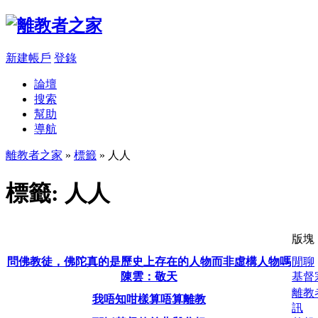
新建帳戶
登錄
論壇
搜索
幫助
導航
離教者之家
»
標籤
» 人人
標籤: 人人
版塊
問佛教徒，佛陀真的是歷史上存在的人物而非虛構人物嗎
閒聊
陳雲：敬天
基督
離教
我唔知咁樣算唔算離教
訊