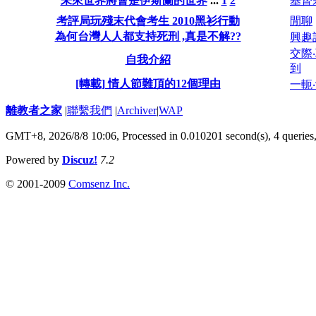
未來世界將會是伊斯蘭的世界
...
1
2
基督
考評局玩殘末代會考生 2010黑衫行動
閒聊
為何台灣人人都支持死刑 ,真是不解??
興趣
交際
自我介紹
到
[轉載] 情人節難頂的12個理由
一軛
離教者之家
|
聯繫我們
|
Archiver
|
WAP
GMT+8, 2026/8/8 10:06,
Processed in 0.010201 second(s), 4 queries
Powered by
Discuz!
7.2
© 2001-2009
Comsenz Inc.