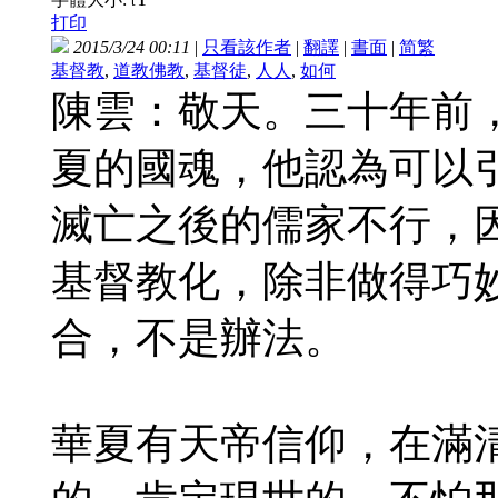
t
打印
2015/3/24 00:11
|
只看該作者
|
翻譯
|
書面
|
简
繁
基督教
,
道教佛教
,
基督徒
,
人人
,
如何
陳雲：敬天。三十年前
夏的國魂，他認為可以
滅亡之後的儒家不行，
基督教化，除非做得巧
合，不是辦法。
華夏有天帝信仰，在滿