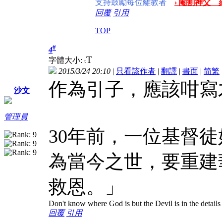
支持鼓勵每位離教者
› 閹割神父 
回覆
引用
TOP
#
4
T
字體大小:
t
2015/3/24 20:10
|
只看該作者
|
翻譯
|
書面
|
简
繁
作為引子，應該咁寫
沙文
管理員
30年前，一位基督
為當今之世，要重建
救恩。」
Don't know where God is but the Devil is in the details
回覆
引用