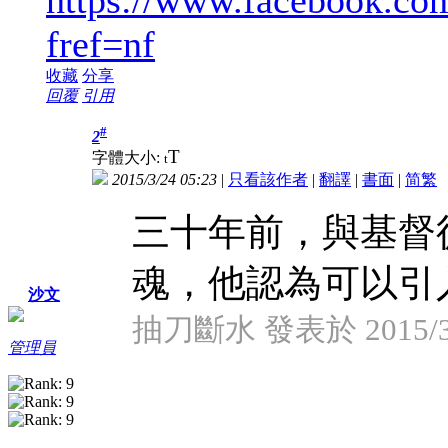
fref=nf
收藏
分享
回覆
引用
#
2
T
字體大小:
t
2015/3/24 05:23
|
只看該作者
|
翻譯
|
書面
|
简
繁
三十年前，與基督
魂，他認為可以引
沙文
抽刀斷水 發表於 2015/3/2
管理員