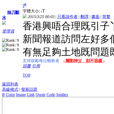
#
7
T
字體大小:
t
抽刀斷
2015/3/25 00:03
|
只看該作者
|
翻譯
|
書面
|
简
繁
水
香港興唔合理既引子
管理員
新聞報道訪問左好多
有無足夠土地既問題
支持鼓勵每位離教者
› 閹割神父 刻不容緩 ‹
回覆
引用
TOP
返回列表
高級模式
|
發新話題
B
Color
Image
Link
Quote
Code
Smilies