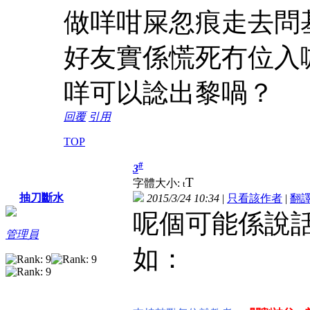
做咩咁屎忽痕走去問
好友實係慌死冇位入
咩可以諗出黎喎？
回覆
引用
TOP
#
3
T
字體大小:
t
抽刀斷水
2015/3/24 10:34
|
只看該作者
|
翻
呢個可能係說
管理員
如：