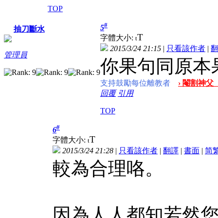
TOP
#
5
抽刀斷水
T
字體大小:
t
2015/3/24 21:15
|
只看該作者
|
管理員
你果句同原本
支持鼓勵每位離教者
› 閹割神父
回覆
引用
TOP
#
6
T
字體大小:
t
2015/3/24 21:28
|
只看該作者
|
翻譯
|
書面
|
简
較為合理咯。
因為人人都知若然