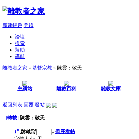
新建帳戶
登錄
論壇
搜索
幫助
導航
離教者之家
»
基督宗教
» 陳雲：敬天
主網站
離教百科
離教文庫
返回列表
回覆
發帖
[轉載]
陳雲：敬天
#
1
跳轉到
»
倒序看帖
T
字體大小: