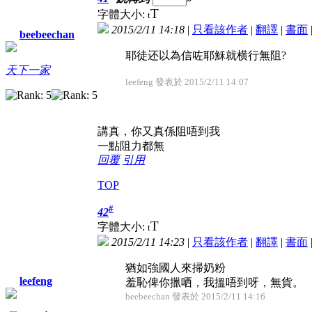
T
字體大小:
t
2015/2/11 14:18
|
只看該作者
|
翻譯
|
書面
beebeechan
耶徒还以為信咗耶穌就横行無阻?
天下一家
leefeng 發表於 2015/2/11 14:07
講真，你又真係阻唔到我
一點阻力都無
回覆
引用
TOP
#
42
T
字體大小:
t
2015/2/11 14:23
|
只看該作者
|
翻譯
|
書面
猶如強國人來掃奶粉
leefeng
羞恥俾你擸哂，我搵唔到呀，無貨。
beebeechan 發表於 2015/2/11 14:16