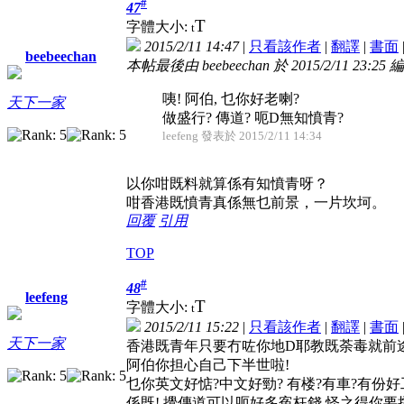
#
47
T
字體大小:
t
2015/2/11 14:47
|
只看該作者
|
翻譯
|
書面
beebeechan
本帖最後由 beebeechan 於 2015/2/11 23:25 
咦! 阿伯, 乜你好老喇?
天下一家
做盛行? 傳道? 呃D無知憤青?
leefeng 發表於 2015/2/11 14:34
以你咁既料就算係有知憤青呀？
咁香港既憤青真係無乜前景，一片坎坷。
回覆
引用
TOP
#
48
leefeng
T
字體大小:
t
2015/2/11 15:22
|
只看該作者
|
翻譯
|
書面
天下一家
香港既青年只要冇咗你地D耶教既荼毒就前途
阿伯你担心自己下半世啦!
乜你英文好惦?中文好勁? 有楼?有車?有份好
係既! 攪傳道可以呃好多寃枉錢,怪之得你要