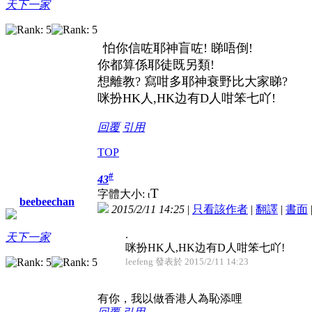
天下一家
怕你信咗耶神盲咗! 睇唔倒!
你都算係耶徒既另類!
想離教? 寫咁多耶神衰野比大家睇?
咪扮HK人,HK边有D人咁笨七吖!
回覆
引用
TOP
#
43
T
字體大小:
t
beebeechan
2015/2/11 14:25
|
只看該作者
|
翻譯
|
書面
.
天下一家
咪扮HK人,HK边有D人咁笨七吖!
leefeng 發表於 2015/2/11 14:23
有你，我以做香港人為恥添哩