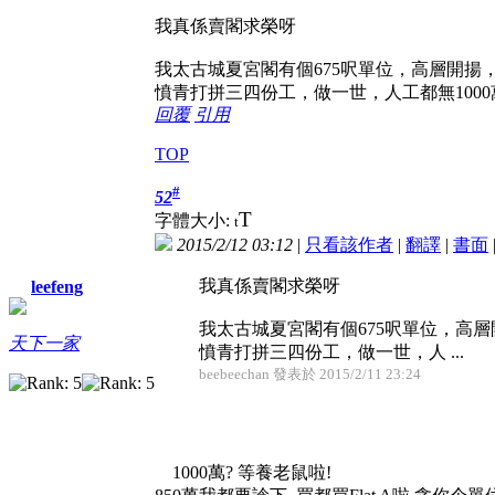
我真係賣閣求榮呀
我太古城夏宮閣有個675呎單位，高層開揚，
憤青打拼三四份工，做一世，人工都無1000
回覆
引用
TOP
#
52
T
字體大小:
t
2015/2/12 03:12
|
只看該作者
|
翻譯
|
書面
我真係賣閣求榮呀
leefeng
我太古城夏宮閣有個675呎單位，高層開
天下一家
憤青打拼三四份工，做一世，人 ...
beebeechan 發表於 2015/2/11 23:24
1000萬? 等養老鼠啦!