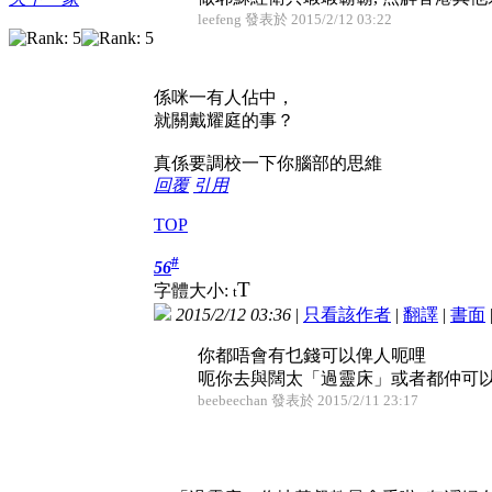
leefeng 發表於 2015/2/12 03:22
係咪一有人佔中，
就關戴耀庭的事？
真係要調校一下你腦部的思維
回覆
引用
TOP
#
56
T
字體大小:
t
2015/2/12 03:36
|
只看該作者
|
翻譯
|
書面
你都唔會有乜錢可以俾人呃哩
呃你去與闊太「過靈床」或者都仲可
beebeechan 發表於 2015/2/11 23:17