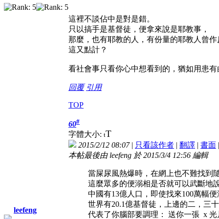
這裡不談佔中是對是錯。
只以搞手是基督徒，便拿來說是耶教事，
那麼，也有耶教的人，有份量的耶教人曾作
這又點計？
看社會事只看你心中想看到的，猶如用患有
回覆
引用
TOP
#
60
T
字體大小:
t
2015/2/12 08:07
|
只看該作者
|
翻譯
|
書面
本帖最後由 leefeng 於 2015/3/4 12:56 編輯
當屎尿風熱爆時，在網上也不難找到
這麼眾多的便溺相是否就可以武斷地
中國有13億人口，即使找來100萬幅
世界有20.1億基督徒，上邊的二，
leefeng
代表了你腦部要調理： 送你一張 x 