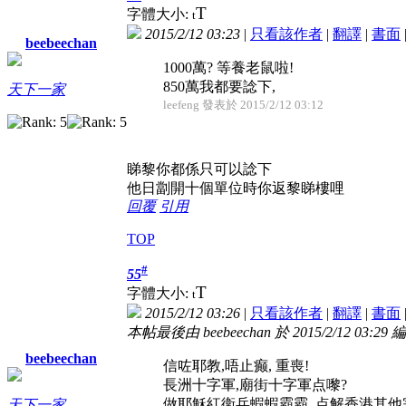
T
字體大小:
t
2015/2/12 03:23
|
只看該作者
|
翻譯
|
書面
beebeechan
1000萬? 等養老鼠啦!
850萬我都要諗下,
天下一家
leefeng 發表於 2015/2/12 03:12
睇黎你都係只可以諗下
他日劏開十個單位時你返黎睇樓哩
回覆
引用
TOP
#
55
T
字體大小:
t
2015/2/12 03:26
|
只看該作者
|
翻譯
|
書面
本帖最後由 beebeechan 於 2015/2/12 03:29 
beebeechan
信咗耶教,唔止癫, 重喪!
長洲十字軍,廟街十字軍点嚟?
做耶穌紅衛兵蝦蝦霸霸, 点解香港其他宗教
天下一家