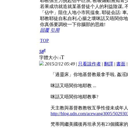
耶教係主力挑起佔中巨浪, 教唆煽動無知青少
若果成功就造就某基督徒个人的利益陰谋, 
「佔中」阻住人地小市民揾食, 耶徒会話: 
耶教耶徒自私自利,心腸之壞咪話又唔関你地
你真係要調校一下你腦部的思維!
回覆
引用
TOP
#
58
T
字體大小:
t
2015/2/12 05:49
|
只看該作者
|
翻譯
|
書面
「過靈床」你地基督教最拿手啦, 姦
咪話又唔関你地耶教 ...
咪話又唔関你地耶教事?
天主教與基督教教牧互爭性侵未成年
http://blog.udn.com/acewang3005/502930
梵蒂岡繼美國後再坦承另有23個國家