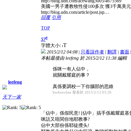
http://blog.udn.com/acewang3005/4675569
美國一男子遭教牧性侵100多次 獲3千萬美
http://blog.udn.com/article/post.jsp…
回覆
引用
TOP
#
57
T
字體大小:
t
2015/2/12 04:08
|
只看該作者
|
翻譯
|
書面
本帖最後由 leefeng 於 2015/2/12 11:38 編輯
係咪一有人佔中，
就關戴耀庭的事？
leefeng
真係要調校一下你腦部的思維
beebeechan 發表於 2015/2/12 03:26
天下一家
「佔中」係假民意! [佔中」搞手係戴耀庭基
咪話又唔関你地耶教事?
佔中大部份係耶徒攪头!