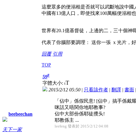
這麼眾多的便溺相是否就可以武斷地說中國
中國有13億人口，即使找來100萬幅便溺相
世界有20.1億基督徒，上邊的二，三十個
代表了你腦部要調理： 送你一張 x 光片，
回覆
引用
TOP
#
59
T
字體大小:
t
2015/2/12 05:50
|
只看該作者
|
翻譯
|
書面
「佔中」係假民意! [佔中」搞手係戴
咪話又唔関你地耶教事?
佔中大部份係耶徒攪头!
beebeechan
耶教係主 ...
leefeng 發表於 2015/2/12 04:08
天下一家