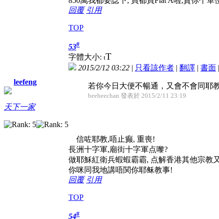
850萬我都要諗下, 買都買Flat A啦,貪你个單
回覆
引用
TOP
#
53
T
字體大小:
t
2015/2/12 03:22
|
只看該作者
|
翻譯
|
書面
leefeng
若你今日大便不暢通，又會不會同耶
beebeechan 發表於 2015/2/11 23:19
天下一家
信咗耶教,唔止癫, 重喪!
長洲十字軍,廟街十字軍点嚟?
做耶穌紅衛兵蝦蝦霸霸, 点解香港其他宗教
你咪同我地講唔関你耶稣教事!
回覆
引用
TOP
#
54