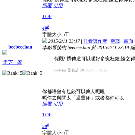
回覆
引用
TOP
#
49
T
字體大小:
t
2015/2/11 23:17
|
只看該作者
|
翻譯
|
書面
beebeechan
本帖最後由 beebeechan 於 2015/2/11 23:19 
係既! 攪傳道可以呃好多寃枉錢,怪之
天下一家
.
leefeng 發表於 2015/2/11 15:22
你都唔會有乜錢可以俾人呃哩
呃你去與闊太「過靈床」或者都仲可以
回覆
引用
TOP
#
50
T
字體大小:
t