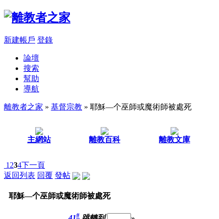
新建帳戶
登錄
論壇
搜索
幫助
導航
離教者之家
»
基督宗教
» 耶穌—个巫師或魔術師被處死
主網站
離教百科
離教文庫
1
2
3
4
下一頁
返回列表
回覆
發帖
耶穌—个巫師或魔術師被處死
#
41
跳轉到
»