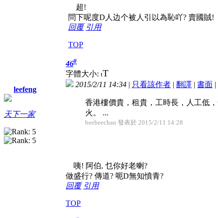
超!
問下呢度D人边个被人引以為恥吖? 賣國賊!
回覆
引用
TOP
#
46
T
字體大小:
t
2015/2/11 14:34
|
只看該作者
|
翻譯
|
書面
|
leefeng
香港樓價貴，租貴，工時長，人工低，
火。 ...
天下一家
beebeechan 發表於 2015/2/11 14:28
咦! 阿伯, 乜你好老喇?
做盛行? 傳道? 呃D無知憤青?
回覆
引用
TOP