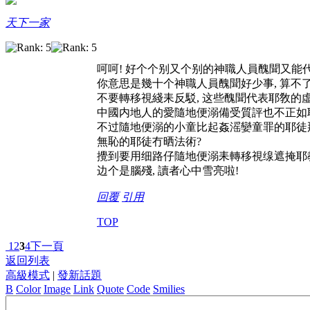
天下一家
呵呵! 好个个别又个别的神職人員醜聞又能
你意思是幾十个神職人員醜聞好少事, 算不了
不要轉移視綫耒反駁, 这些醜聞代表耶敎的
中國内地人的愛隨地便溺備受質評也不正如
不过隨地便溺的小童比起姦滛孌童罪的耶徒
無恥的耶徒冇晒法術?
攪到要用细路仔隨地便溺耒轉移視缐遮掩耶
边个是腦殘, 讀者心中雪亮啦!
回覆
引用
TOP
1
2
3
4
下一頁
返回列表
高級模式
|
發新話題
B
Color
Image
Link
Quote
Code
Smilies