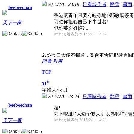
2015/2/11 23:19
|
只看該作者
|
翻譯
|
書面
beebeechan
香港既青年只要冇咗你地D耶教既荼毒就
阿伯你担心自己下半世啦!
天下一家
乜你英文好惦? ...
leefeng 發表於 2015/2/11 15:22
若你今日大便不暢通，又會不會同耶教有關
回覆
引用
TOP
#
51
T
字體大小:
t
2015/2/11 23:24
|
只看該作者
|
翻譯
|
書面
beebeechan
超!
問下呢度D人边个被人引以為恥吖? 賣
leefeng 發表於 2015/2/11 14:29
天下一家