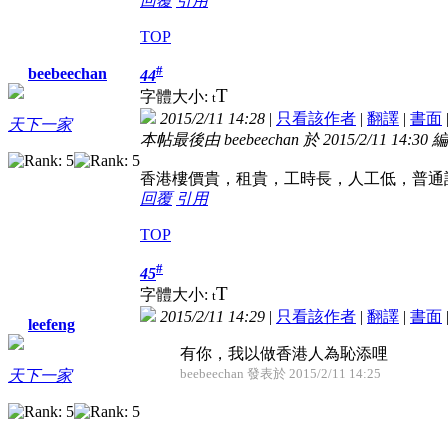
回覆
引用
TOP
#
beebeechan
44
T
字體大小:
t
2015/2/11 14:28
|
只看該作者
|
翻譯
|
書面
天下一家
本帖最後由 beebeechan 於 2015/2/11 14:30 
香港樓價貴，租貴，工時長，人工低，普通
回覆
引用
TOP
#
45
T
字體大小:
t
2015/2/11 14:29
|
只看該作者
|
翻譯
|
書面
leefeng
有你，我以做香港人為恥添哩
beebeechan 發表於 2015/2/11 14:25
天下一家