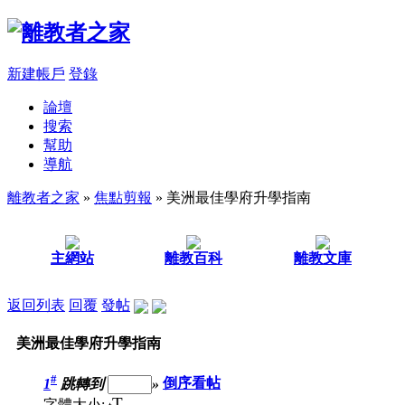
新建帳戶
登錄
論壇
搜索
幫助
導航
離教者之家
»
焦點剪報
» 美洲最佳學府升學指南
主網站
離教百科
離教文庫
返回列表
回覆
發帖
美洲最佳學府升學指南
#
1
跳轉到
»
倒序看帖
T
字體大小: