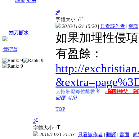
回覆
引用
#
2
T
字體大小:
t
2016/11/21 15:20
|
只看該作者
|
翻譯
抽刀斷水
如果加埋性侵項
管理員
有盈餘：
http://exchristia
&extra=page%3
支持鼓勵每位離教者
› 閹割神父 刻
回覆
引用
TOP
#
3
T
字體大小:
t
2016/11/21 21:53
|
只看該作者
|
翻譯
|
書面
|
简