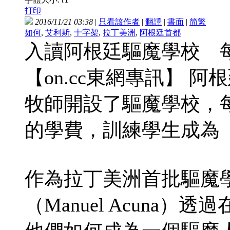
t
打印
2016/11/21 03:38
|
只看該作者
|
翻譯
|
書面
|
简
繁
如何
,
艾利斯
,
十字架
,
拉丁美洲
,
阿根廷首都
入讀阿根廷驅魔學校 每
【on.cc東網專訊】 
牧師開設了驅魔學校，每
的學費，訓練學生成為
作為拉丁美洲首批驅魔學
（Manuel Acuna