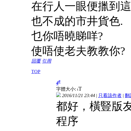
在行人一眼便擸到這是
也不成的市井貨色.
乜你唔曉睇咩?
使唔使老夫教教你?
回覆
引用
TOP
#
4
T
字體大小:
t
2016/11/21 23:44
|
只看該作者
|
翻
都好，橫豎版
程序