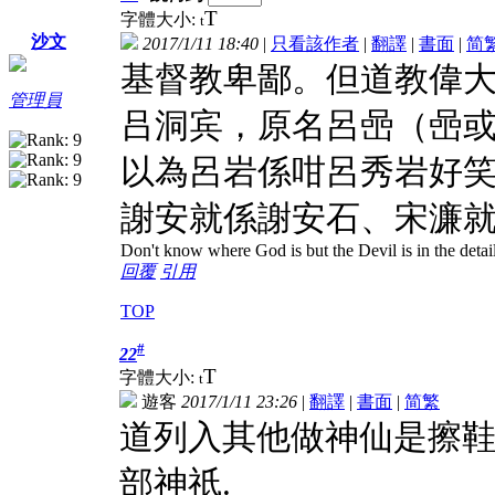
T
字體大小:
t
沙文
2017/1/11 18:40
|
只看該作者
|
翻譯
|
書面
|
简
基督教卑鄙。但道教偉大
管理員
吕洞宾，原名呂喦（喦
以為呂岩係咁呂秀岩好
謝安就係謝安石、宋濂
Don't know where God is but the Devil is in the detai
回覆
引用
TOP
#
22
T
字體大小:
t
遊客
2017/1/11 23:26
|
翻譯
|
書面
|
简
繁
道列入其他做神仙是擦鞋
部神祇.