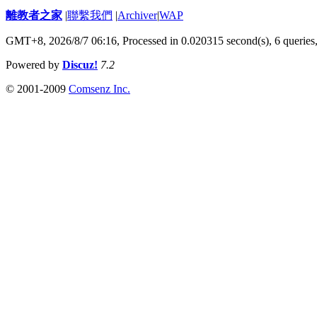
離教者之家
|
聯繫我們
|
Archiver
|
WAP
GMT+8, 2026/8/7 06:16,
Processed in 0.020315 second(s), 6 queries
Powered by
Discuz!
7.2
© 2001-2009
Comsenz Inc.