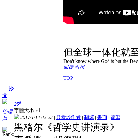
但全球一体化就
Don't know where God is but the Devil 
回覆
引用
TOP
沙
文
#
25
T
字體大小:
t
管理
2017/1/14 02:23
|
只看該作者
|
翻譯
|
書面
|
简
繁
員
黑格尔《哲学史讲演录》