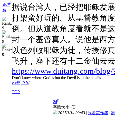
管理
据说台湾人，已经把耶稣发
員
打架蛮好玩的。从基督教角
倒。但从道教角度看就不是
封一个基督真人。说他是西
以色列收耶稣为徒，传授修
飞升，座下还有十二金仙云
https://www.duitang.com/blog
Don't know where God is but the Devil is in the details
回覆
引用
TOP
#
24
T
字體大小:
t
2017/1/14 00:43
|
只看該作者
|