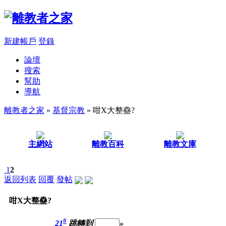
新建帳戶
登錄
論壇
搜索
幫助
導航
離教者之家
»
基督宗教
» 咁X大整蠱?
主網站
離教百科
離教文庫
1
2
返回列表
回覆
發帖
咁X大整蠱?
#
21
跳轉到
»