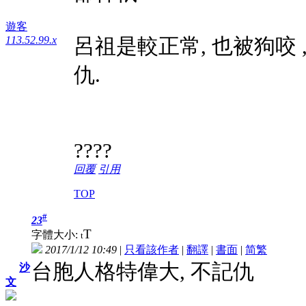
遊客
呂祖是較正常, 也被狗咬
113.52.99.x
仇.
????
回覆
引用
TOP
#
23
T
字體大小:
t
2017/1/12 10:49
|
只看該作者
|
翻譯
|
書面
|
简
繁
台胞人格特偉大, 不記仇
沙
文