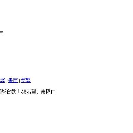
4年
翻譯
|
書面
|
简
繁
的耶穌會教士:湯若望、南懷仁