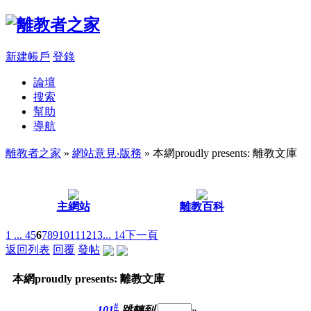
新建帳戶
登錄
論壇
搜索
幫助
導航
離教者之家
»
網站意見‧版務
» 本網proudly presents: 離教文庫
主網站
離教百科
1 ...
4
5
6
7
8
9
10
11
12
13
... 14
下一頁
返回列表
回覆
發帖
本網proudly presents: 離教文庫
#
101
跳轉到
»