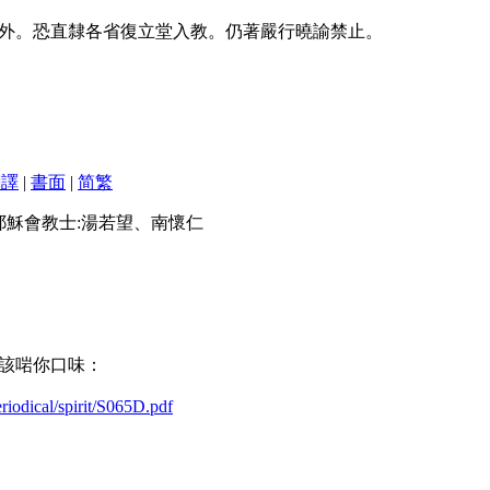
外。恐直隸各省復立堂入教。仍著嚴行曉諭禁止。
翻譯
|
書面
|
简
繁
的耶穌會教士:湯若望、南懷仁
該啱你口味：
eriodical/spirit/S065D.pdf