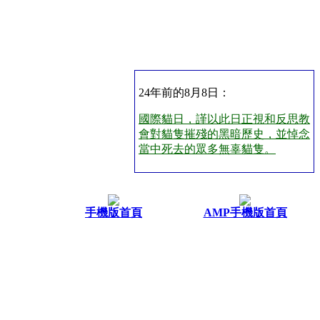
24年前的8月8日：
國際貓日，謹以此日正視和反思教
會對貓隻摧殘的黑暗歷史，並悼念
當中死去的眾多無辜貓隻。
手機版首頁
AMP手機版首頁