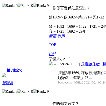
你係盲定係刻意歪曲？
禁1669->容1692->禁1721->死1722
禁 = 1692 - 1669 + 1722 - 1721 = 2
容 = 1721 - 1692 = 29年
回覆
引用
TOP
#
105
T
字體大小:
t
2021/9/24 00:55
|
只看該作者
|
抽刀斷水
康熙8年1669, 釋放被拘禁
呢啲叫「禁教」?? ...
beebeechan 發表於 2021/9/24 00:24
管理員
你唔識文言文？