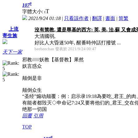
#
107
T
字體大小:
t
2021/9/24 01:18
|
只看該作者
|
翻譯
|
書面
|
简
繁
上流
沒有禁教, 還是尊基的西方: 英, 美, 法,蘇 又會
寄生族
大清國弱,
好比人大昏迷50年, 醒番時仲話打撥號 ...
beebeechan 發表於 2021/9/24 00:47
天下一家
邪教//////妖教【基督教】果然
妖言惑众
颠倒是非
颠倒众生
“圣经”煽动颠覆：例：启示录19:18為要吃_君王_的肉
有能者都毁灭◇申命记7:24又要将他们的_君王_交
绝那一切国
回覆
引用
TOP
#