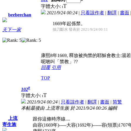
T
字體大小:
t
2021/9/24 00:24
|
只看該作者
|
翻譯
|
書面
beebeechan
1669年起係禁。
抽刀斷水 發表於 2021/9/24 00:11
天下一家
康熙8年1669, 釋放被拘禁的耶穌會教士:湯
呢啲叫「禁教」??
回覆
引用
TOP
#
102
T
字體大小:
t
2021/9/24 00:24
|
只看該作者
|
翻譯
|
書面
|
简
繁
本帖最後由 上流寄生族 於 2021/9/24 00:26 編輯
上流
跟你這條時序線....
寄生族
由容(1669年)-----大容(1692年)------容(領票)1707年