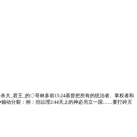
那击杀大_君王_的◇哥林多前15:24基督把所有的统治者、掌权者和
煽动分裂：例：但以理2:44天上的神必另立一国……要打碎灭