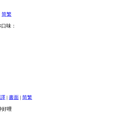
|
简
繁
你口味：
翻譯
|
書面
|
简
繁
仲好哩