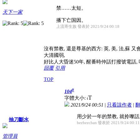
禁……太短。
天下一家
播下亡国因。
上流寄生族 發表於 2021/9/24 00:18
沒有禁教, 還是尊基的西方: 英, 美, 法,蘇 
大清國弱,
好比人大昏迷50年, 醒番時仲話打撥號電話, 
回覆
引用
TOP
#
104
T
字體大小:
t
2021/9/24 00:51
|
只看該作者
|
用少於一年的禁教, 就拎嚟話康熙
抽刀斷水
beebeechan 發表於 2021/9/24 00:11
管理員