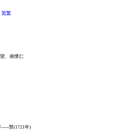
|
简
繁
若望、南懷仁
-----禁(1721年)