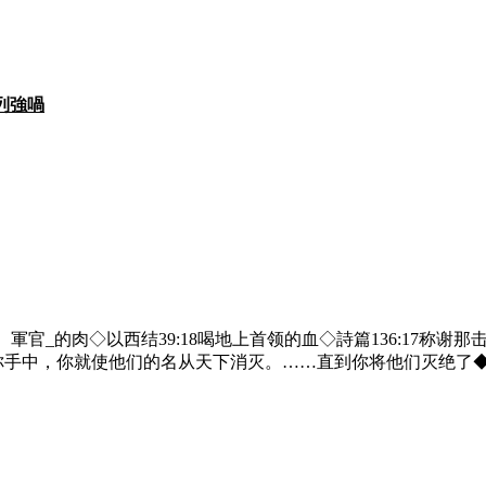
成列強喎
、軍官_的肉◇以西结39:18喝地上首领的血◇詩篇136:17称谢
在你手中，你就使他们的名从天下消灭。……直到你将他们灭绝了◆