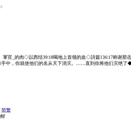
54
、軍官_的肉◇以西结39:18喝地上首领的血◇詩篇136:17称谢
在你手中，你就使他们的名从天下消灭。……直到你将他们灭绝了◆
|
简
繁
編輯