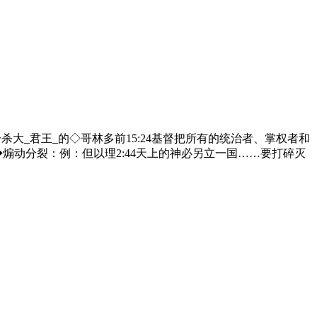
那击杀大_君王_的◇哥林多前15:24基督把所有的统治者、掌权者和
煽动分裂：例：但以理2:44天上的神必另立一国……要打碎灭