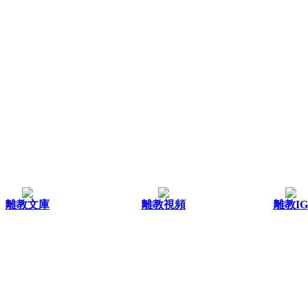
離教文庫
離教視頻
離教IG