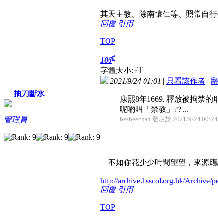
其天主教、除南懷仁等、照常自行
回覆
引用
TOP
#
106
T
字體大小:
t
2021/9/24 01:01
|
只看該作者
|
抽刀斷水
康熙8年1669, 釋放被拘禁
呢啲叫「禁教」?? ...
beebeechan 發表於 2021/9/24 00:24
管理員
不如你花少少時間望望，來源應
http://archive.hsscol.org.hk/Archive/p
回覆
引用
TOP