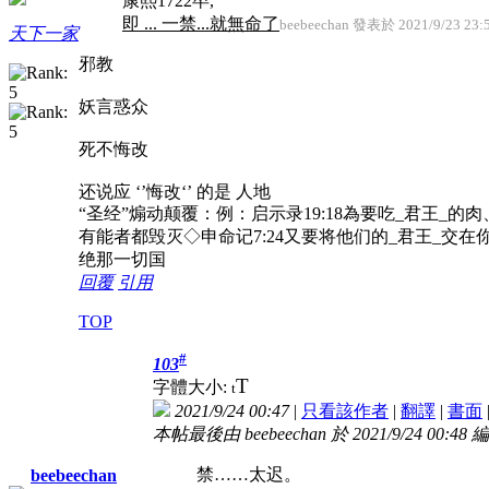
康熙1722卒,
即 ... 一禁...就無命了
beebeechan 發表於 2021/9/23 23:
天下一家
邪教
妖言惑众
死不悔改
还说应 ‘’悔改‘’ 的是 人地
“圣经”煽动颠覆：例：启示录19:18為要吃_君王_的肉
有能者都毁灭◇申命记7:24又要将他们的_君王_交
绝那一切国
回覆
引用
TOP
#
103
T
字體大小:
t
2021/9/24 00:47
|
只看該作者
|
翻譯
|
書面
本帖最後由 beebeechan 於 2021/9/24 00:48 
禁……太迟。
beebeechan