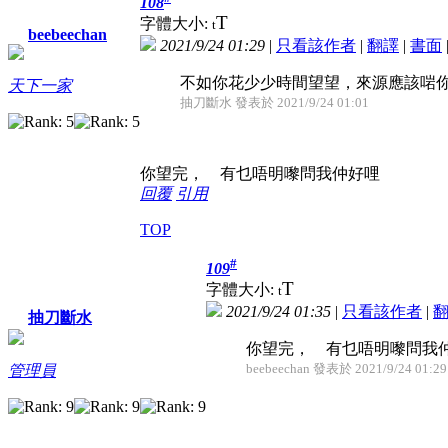
108
T
字體大小:
t
beebeechan
2021/9/24 01:29
|
只看該作者
|
翻譯
|
書面
不如你花少少時間望望，來源應該啱
天下一家
抽刀斷水 發表於 2021/9/24 01:01
你望完， 有乜唔明嚟問我仲好哩
回覆
引用
TOP
#
109
T
字體大小:
t
2021/9/24 01:35
|
只看該作者
|
抽刀斷水
你望完， 有乜唔明嚟問我
beebeechan 發表於 2021/9/24 01:29
管理員