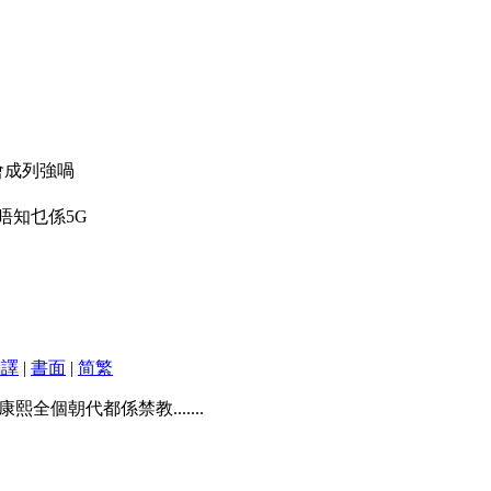
又會成列強喎
唔知乜係5G
翻譯
|
書面
|
简
繁
全個朝代都係禁教.......