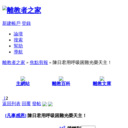
新建帳戶
登錄
論壇
搜索
幫助
導航
離教者之家
»
焦點剪報
» 陳日君用呼吸困難光榮天主！
主網站
離教百科
離教文庫
1
2
返回列表
回覆
發帖
[凡事感恩]
陳日君用呼吸困難光榮天主！
#