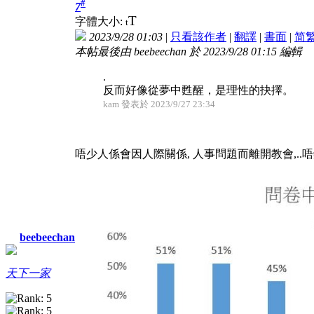
#
7
T
字體大小:
t
2023/9/28 01:03
|
只看該作者
|
翻譯
|
書面
|
简
本帖最後由 beebeechan 於 2023/9/28 01:15 編輯
.
反而好像從夢中甦醒，是理性的抉擇。
kam 發表於 2023/9/27 23:34
唔少人係會因人際關係, 人事問題而離開教會,..唔鍾意
beebeechan
天下一家