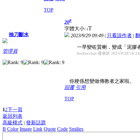
TOP
#
20
T
字體大小:
t
抽刀斷水
2023/9/29 09:49
|
只看該作者
|
一早變咗質喇，變成「泥膠
管理員
beebeechan 發表於 2023/9/28 16:24
你梗係想變做傳教者之家啦。
回覆
引用
TOP
1
2
下一頁
返回列表
高級模式
|
發新話題
B
Color
Image
Link
Quote
Code
Smilies