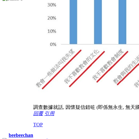
調查數據就話, 因懷疑信錯咗 (即係無永生, 無天國,
回覆
引用
TOP
beebeechan