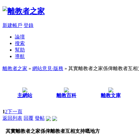
新建帳戶
登錄
論壇
搜索
幫助
導航
離教者之家
»
網站意見‧版務
» 其實離教者之家係俾離教者互相
主網站
離教百科
離教文庫
1
2
下一頁
返回列表
回覆
發帖
其實離教者之家係俾離教者互相支持嘅地方