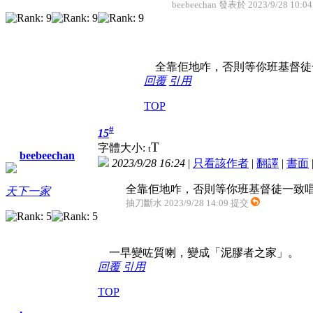
beebeechan 發表於 2023/9/28 10:04
全靠佢地咋，否則等你班基督徒
回覆
引用
TOP
#
15
T
字體大小:
t
beebeechan
2023/9/28 16:24
|
只看該作者
|
翻譯
|
書面
全靠佢地咋，否則等你班基督徒一致
天下一家
抽刀斷水 2023/9/28 14:09 提交
一早變咗質喇，變成「泥膠者之家」。
回覆
引用
TOP