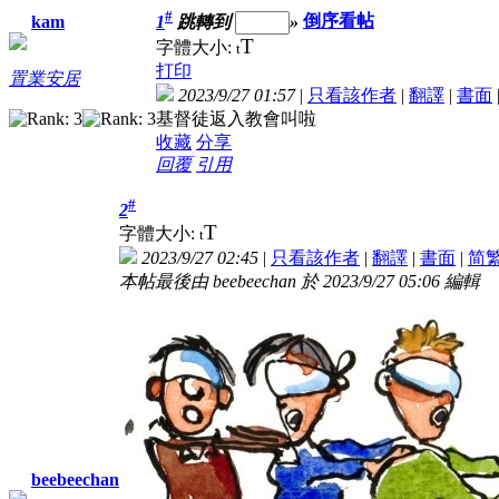
#
1
跳轉到
»
倒序看帖
kam
T
字體大小:
t
打印
置業安居
2023/9/27 01:57
|
只看該作者
|
翻譯
|
書面
基督徒返入教會叫啦
收藏
分享
回覆
引用
#
2
T
字體大小:
t
2023/9/27 02:45
|
只看該作者
|
翻譯
|
書面
|
简
本帖最後由 beebeechan 於 2023/9/27 05:06 編輯
beebeechan