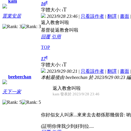
kam
#
16
T
字體大小:
t
置業安居
2023/9/28 23:46
|
只看該作者
|
翻譯
|
書面
返入教會叫啦
基督徒返教會叫啦
回覆
引用
TOP
#
17
T
字體大小:
t
2023/9/29 00:21
|
只看該作者
|
翻譯
|
書面
beebeechan
本帖最後由 beebeechan 於 2023/9/29 00:23 
返入教會叫啦
天下一家
kam 發表於 2023/9/28 23:46
你好似女人叫床...來來去去都係那幾個音: 喲....哎
(証明你俾我少到好到位....