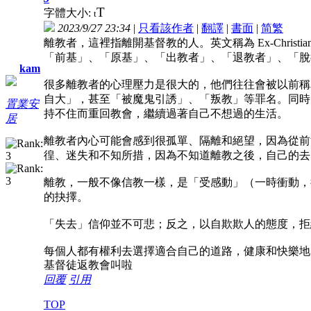
T
字體大小:
t
2023/9/27 23:34
|
只看該作者
|
翻譯
|
書面
|
简
繁
離教者，這裡指離開基督教的人。英文稱為 Ex-Christian, 
「前基」、「原基」、「出教者」、「退教者」、「脫
kam
很多離教者的心理壓力是很大的，他們往往會被以前稱
自大」，甚至「被魔鬼引誘」、「叛教」等罪名。同時
置業安
持不住而重回教會，繼續過著自己不想過的生活。
居
離教者內心可能會感到很孤單、隔離和絕望，因為從前
徨、迷失和不知所措，因為不知道離教之後，自己的去
離教，一般不像信教一樣，是「受感動」（一時衝動，
的抉擇。
「失去」信仰並不可悲；反之，以自欺欺人的態度，拒
每個人都有權利去選擇適合自己的道路，健康和快樂地
基督徒返教會叫啦
回覆
引用
TOP