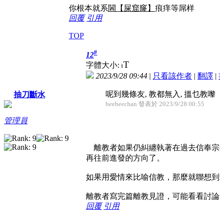
你根本就系
閪【屎窟窿】
痕痒等屌样
回覆
引用
TOP
#
12
T
字體大小:
t
2023/9/28 09:44
|
只看該作者
|
翻譯
|
呢到幾條友, 教都無入, 搵乜教嚟
抽刀斷水
beebeechan 發表於 2023/9/28 00:55
管理員
離教者如果仍糾纏執著在過去信奉宗
再往前進發的方向了。
如果用愛情來比喻信教，那麼就聯想到
離教者寫完篇離教見證，可能看看討論
回覆
引用