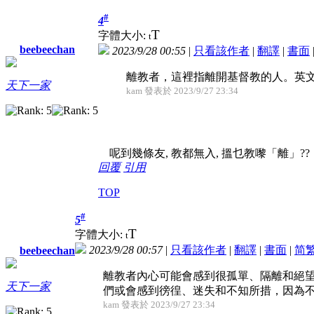
#
4
T
字體大小:
t
beebeechan
2023/9/28 00:55
|
只看該作者
|
翻譯
|
書面
離教者，這裡指離開基督教的人。英文稱為 Ex-Chr
天下一家
kam 發表於 2023/9/27 23:34
呢到幾條友, 教都無入, 搵乜教嚟「離」??
回覆
引用
TOP
#
5
T
字體大小:
t
2023/9/28 00:57
|
只看該作者
|
翻譯
|
書面
|
简
beebeechan
離教者內心可能會感到很孤單、隔離和絕
天下一家
們或會感到徬徨、迷失和不知所措，因為
kam 發表於 2023/9/27 23:34