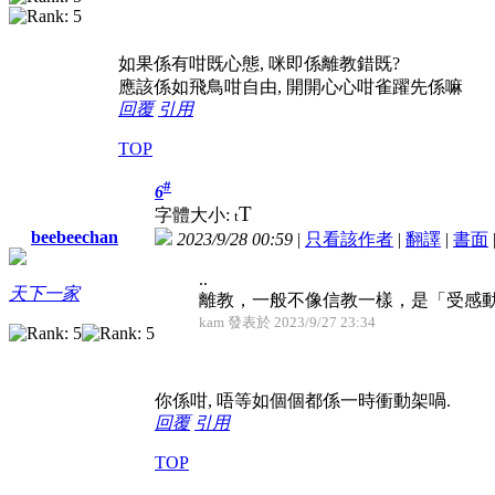
如果係有咁既心態, 咪即係離教錯既?
應該係如飛鳥咁自由, 開開心心咁雀躍先係嘛
回覆
引用
TOP
#
6
T
字體大小:
t
beebeechan
2023/9/28 00:59
|
只看該作者
|
翻譯
|
書面
..
天下一家
離教，一般不像信教一樣，是「受感
kam 發表於 2023/9/27 23:34
你係咁, 唔等如個個都係一時衝動架喎.
回覆
引用
TOP