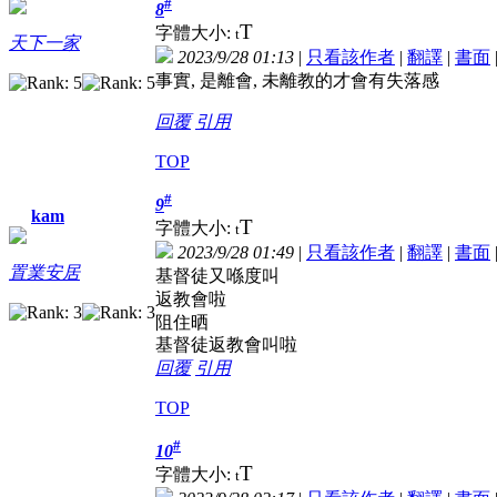
#
8
T
字體大小:
t
天下一家
2023/9/28 01:13
|
只看該作者
|
翻譯
|
書面
事實, 是離會, 未離教的才會有失落感
回覆
引用
TOP
#
9
kam
T
字體大小:
t
2023/9/28 01:49
|
只看該作者
|
翻譯
|
書面
置業安居
基督徒又喺度叫
返教會啦
阻住晒
基督徒返教會叫啦
回覆
引用
TOP
#
10
T
字體大小:
t