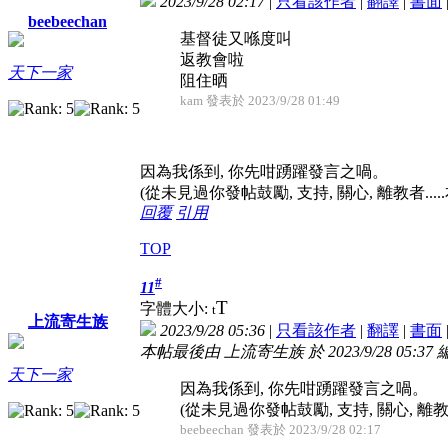
2023/9/28 02:17
|
只看該作者
|
翻譯
|
書面
beebeechan
基督徒又喺度叫
返教會啦
天下一家
阻住晒
kam 發表於 2023/9/28 01:49
因為我係到, 你先咁踴躍發言之喎。
(從未見過你發帖鼓勵, 支持, 關心, 離教者..
回覆
引用
TOP
#
11
T
字體大小:
t
上流寄生族
2023/9/28 05:36
|
只看該作者
|
翻譯
|
書面
本帖最後由 上流寄生族 於 2023/9/28 05:37
天下一家
因為我係到, 你先咁踴躍發言之喎。
(從未見過你發帖鼓勵, 支持, 關心, 離教者
beebeechan 發表於 2023/9/28 02:17