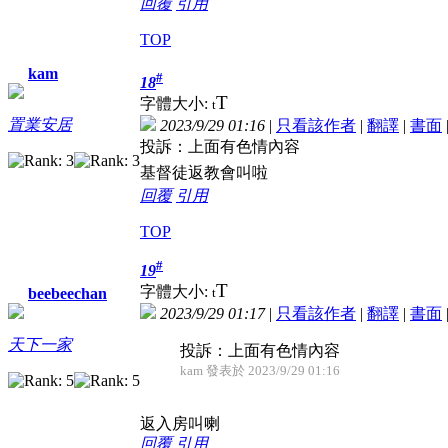
回覆
引用
TOP
kam
#
18
T
字體大小:
t
置業安居
2023/9/29 01:16
|
只看該作者
|
翻譯
|
書面
投訴：上面有色情內容
基督徒返教會叫啦
回覆
引用
TOP
#
19
T
字體大小:
t
beebeechan
2023/9/29 01:17
|
只看該作者
|
翻譯
|
書面
天下一家
投訴：上面有色情內容
kam 發表於 2023/9/29 01:16
返入房叫喇
回覆
引用