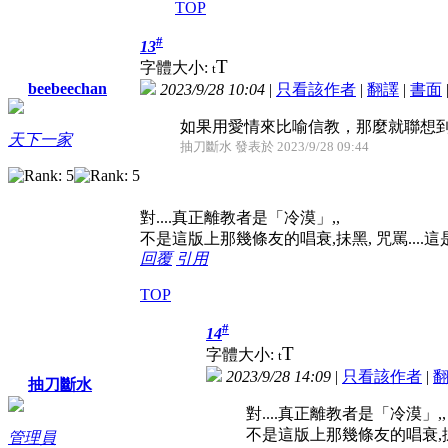
TOP
#
13
T
字體大小:
t
beebeechan
2023/9/28 10:04
|
只看該作者
|
翻譯
|
書面
如果用愛情來比喻信教，那麼就聯想
天下一家
抽刀斷水 發表於 2023/9/28 09:44
對....真正離教者是「冷漠」,,
不是這版上那幾條友的唱衰,抺黑, 咒罵....
回覆
引用
TOP
#
14
T
字體大小:
t
2023/9/28 14:09
|
只看該作者
|
抽刀斷水
對....真正離教者是「冷漠」,,
不是這版上那幾條友的唱衰,抺黑,
管理員