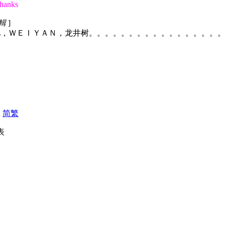
thanks
編輯
]
主力：淚儿／泪儿，ＷＥＩＹＡＮ，龙井树。。。。。。。。。。。。。
|
简
繁
發表