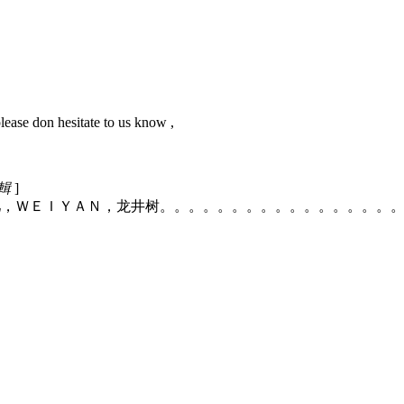
lease don hesitate to us know ,
編輯
]
主力：淚儿／泪儿，ＷＥＩＹＡＮ，龙井树。。。。。。。。。。。。。