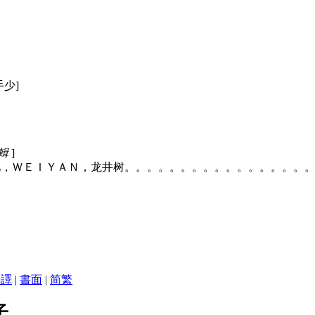
[手少]
編輯
]
主力：淚儿／泪儿，ＷＥＩＹＡＮ，龙井树。。。。。。。。。。。。。
翻譯
|
書面
|
简
繁
子