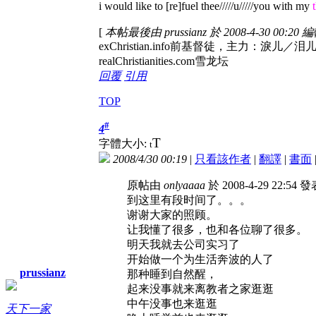
i would like to [re]fuel thee/////u/////you with my
[
本帖最後由 prussianz 於 2008-4-30 00:20 
exChristian.info前基督徒，
realChristianities.com雪龙坛
回覆
引用
TOP
#
4
T
字體大小:
t
2008/4/30 00:19
|
只看該作者
|
翻譯
|
書面
原帖由
onlyaaaa
於 2008-4-29 22:54 
到这里有段时间了。。。
谢谢大家的照顾。
让我懂了很多，也和各位聊了很多。
明天我就去公司实习了
开始做一个为生活奔波的人了
prussianz
那种睡到自然醒，
起来没事就来离教者之家逛逛
中午没事也来逛逛
天下一家