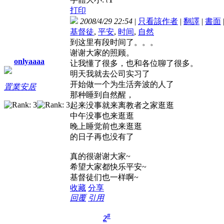
t
打印
2008/4/29 22:54
|
只看該作者
|
翻譯
|
書面
基督徒
,
平安
,
时间
,
自然
到这里有段时间了。。。
谢谢大家的照顾。
onlyaaaa
让我懂了很多，也和各位聊了很多。
明天我就去公司实习了
开始做一个为生活奔波的人了
置業安居
那种睡到自然醒，
起来没事就来离教者之家逛逛
中午没事也来逛逛
晚上睡觉前也来逛逛
的日子再也没有了
真的很谢谢大家~
希望大家都快乐平安~
基督徒们也一样啊~
收藏
分享
回覆
引用
#
2