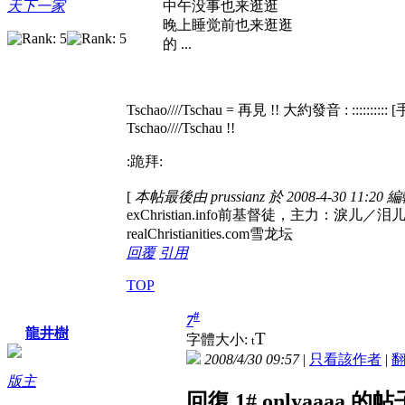
中午没事也来逛逛
天下一家
晚上睡觉前也来逛逛
的 ...
Tschao////Tschau = 再見 !! 大約發音 : :::::::::: 
Tschao////Tschau !!
:跪拜:
[
本帖最後由 prussianz 於 2008-4-30 11:20 
exChristian.info前基督徒，
realChristianities.com雪龙坛
回覆
引用
TOP
#
7
龍井樹
T
字體大小:
t
2008/4/30 09:57
|
只看該作者
|
版主
回復 1# onlyaaaa 的帖