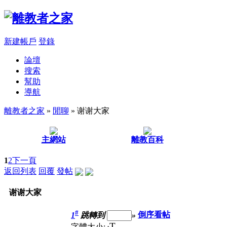
新建帳戶
登錄
論壇
搜索
幫助
導航
離教者之家
»
閒聊
» 谢谢大家
主網站
離教百科
1
2
下一頁
返回列表
回覆
發帖
谢谢大家
#
1
跳轉到
»
倒序看帖
T
字體大小: