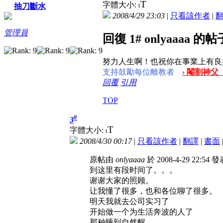
T
字體大小:
t
抽刀斷水
2008/4/29 23:03
|
只看該作者
|
管理員
回復 1# onlyaaaa 的帖
努力人生啊！也祝你在事業上有良
支持鼓勵每位離教者
› 閹割神父
回覆
引用
TOP
#
3
T
字體大小:
t
2008/4/30 00:17
|
只看該作者
|
翻譯
|
書面
原帖由
onlyaaaa
於 2008-4-29 22:54 
到这里有段时间了。。。
谢谢大家的照顾。
让我懂了很多，也和各位聊了很多。
明天我就去公司实习了
开始做一个为生活奔波的人了
那种睡到自然醒，