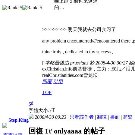
晚上睡觉前也来逛逛
的 ...
>>>>>>>>> 明天我就去公司实习了
any problem encounterred////encountered there ,p
thine truly , dedicated to thy success ,
[
本帖最後由 prussianz 於 2008-4-30 00:27 
exChristian.info前基督徒，
realChristianities.com雪龙坛
回覆
引用
TOP
#
5
T
字體大小:
t
2008/4/30 00:23
|
只看該作者
|
翻譯
|
書面
|
简
繁
Step.King
回復 1# onlyaaaa 的帖子