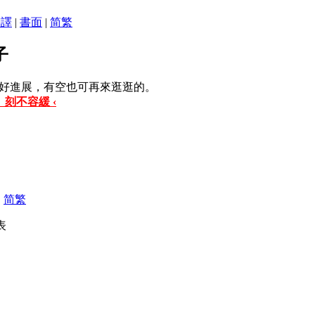
翻譯
|
書面
|
简
繁
子
好進展，有空也可再來逛逛的。
 刻不容緩 ‹
|
简
繁
發表