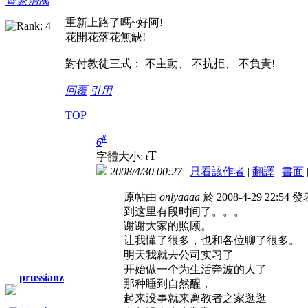
齊家治國
重新上路了嗎~好阿!
花開花落花無缺!
對付教徒三式： 不主動、 不抗拒、 不負責!
回覆
引用
TOP
#
6
T
字體大小:
t
2008/4/30 00:27
|
只看該作者
|
翻譯
|
書面
原帖由
onlyaaaa
於 2008-4-29 22:54 
到这里有段时间了。。。
谢谢大家的照顾。
让我懂了很多，也和各位聊了很多。
明天我就去公司实习了
开始做一个为生活奔波的人了
prussianz
那种睡到自然醒，
起来没事就来离教者之家逛逛