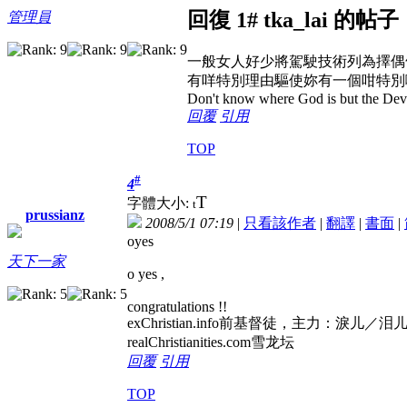
回復 1# tka_lai 的帖子
管理員
一般女人好少將駕駛技術列為擇偶
有咩特別理由驅使妳有一個咁特別
Don't know where God is but the Devil 
回覆
引用
TOP
#
4
T
字體大小:
t
prussianz
2008/5/1 07:19
|
只看該作者
|
翻譯
|
書面
|
oyes
天下一家
o yes ,
congratulations !!
exChristian.info前基督徒，
realChristianities.com雪龙坛
回覆
引用
TOP