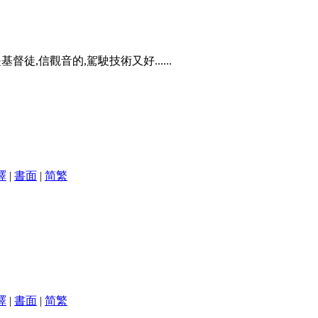
徒,信觀音的,駕駛技術又好......
譯
|
書面
|
简
繁
譯
|
書面
|
简
繁