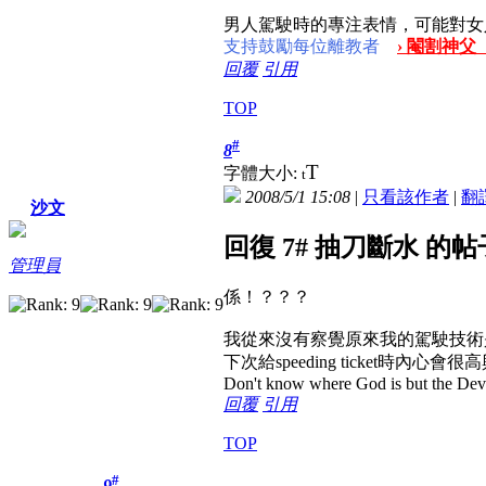
男人駕駛時的專注表情，可能對女
支持鼓勵每位離教者
› 閹割神父
回覆
引用
TOP
#
8
T
字體大小:
t
2008/5/1 15:08
|
只看該作者
|
翻
沙文
回復 7# 抽刀斷水 的帖
管理員
係！？？？
我從來沒有察覺原來我的駕駛技術是如此高超.
下次給speeding ticket時內心會很
Don't know where God is but the Devil 
回覆
引用
TOP
#
9