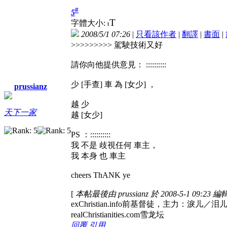
#
5
T
字體大小:
t
2008/5/1 07:26
|
只看該作者
|
翻譯
|
書面
|
>>>>>>>>> 駕駛技術又好
請你向他提供意見： ::::::::::
少 [手查] 車 為 [女少] ，
prussianz
越 少
天下一家
越 [女少]
PS ：::::::::::
我 不是 歧視任何 車主，
我 本身 也 車主
cheers ThANK ye
[
本帖最後由 prussianz 於 2008-5-1 09:23 編
exChristian.info前基督徒，
realChristianities.com雪龙坛
回覆
引用