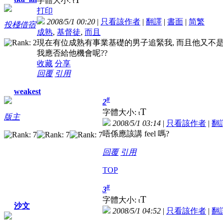
字體大小:
t
打印
2008/5/1 00:20
|
只看該作者
|
翻譯
|
書面
|
简
繁
投棧借宿
成熟
,
基督徒
,
而且
現在有位成熟有事業基礎的男子追緊我, 而且他又不是基督
我應否給他機會呢??
收藏
分享
回覆
引用
weakest
#
2
T
字體大小:
t
版主
2008/5/1 03:14
|
只看該作者
|
翻
唔係應該講 feel 嗎?
回覆
引用
TOP
#
3
T
字體大小:
t
沙文
2008/5/1 04:52
|
只看該作者
|
翻