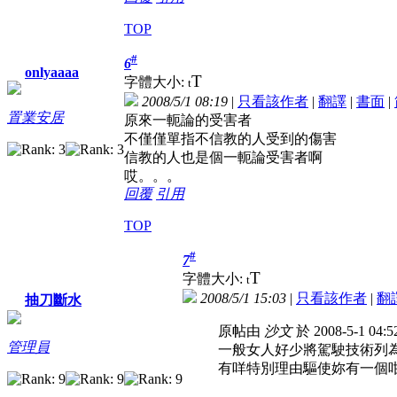
TOP
#
6
onlyaaaa
T
字體大小:
t
2008/5/1 08:19
|
只看該作者
|
翻譯
|
書面
|
置業安居
原來一軛論的受害者
不僅僅單指不信教的人受到的傷害
信教的人也是個一軛論受害者啊
哎。。。
回覆
引用
TOP
#
7
T
字體大小:
t
2008/5/1 15:03
|
只看該作者
|
翻
抽刀斷水
原帖由
沙文
於 2008-5-1 04
管理員
一般女人好少將駕駛技術列
有咩特別理由驅使妳有一個