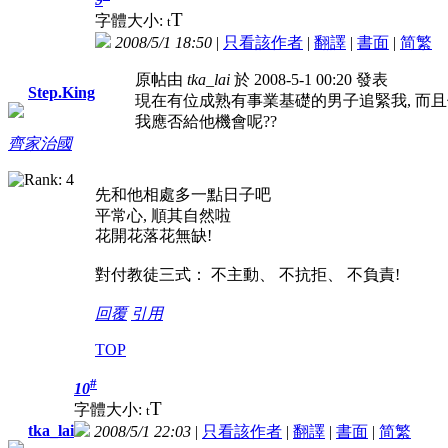
T
字體大小:
t
2008/5/1 18:50
|
只看該作者
|
翻譯
|
書面
|
简
繁
原帖由
tka_lai
於 2008-5-1 00:20 發表
Step.King
現在有位成熟有事業基礎的男子追緊我, 而且他又
我應否給他機會呢??
齊家治國
先和他相處多一點日子吧
平常心, 順其自然啦
花開花落花無缺!
對付教徒三式： 不主動、 不抗拒、 不負責!
回覆
引用
TOP
#
10
T
字體大小:
t
tka_lai
2008/5/1 22:03
|
只看該作者
|
翻譯
|
書面
|
简
繁