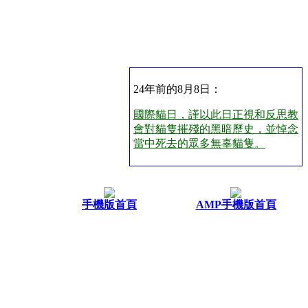
24年前的8月8日：
國際貓日，謹以此日正視和反思教
會對貓隻摧殘的黑暗歷史，並悼念
當中死去的眾多無辜貓隻。
手機版首頁
AMP手機版首頁