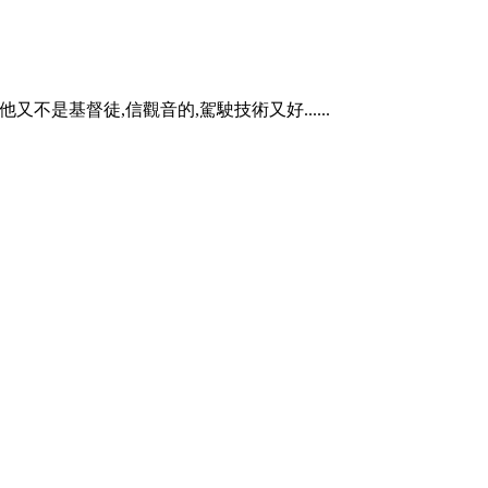
不是基督徒,信觀音的,駕駛技術又好......