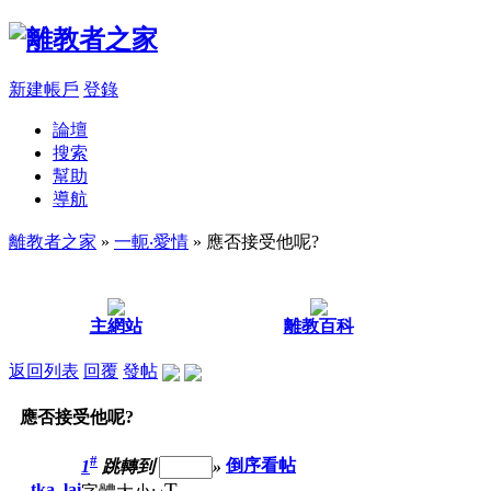
新建帳戶
登錄
論壇
搜索
幫助
導航
離教者之家
»
一軛‧愛情
» 應否接受他呢?
主網站
離教百科
返回列表
回覆
發帖
應否接受他呢?
#
1
跳轉到
»
倒序看帖
T
tka_lai