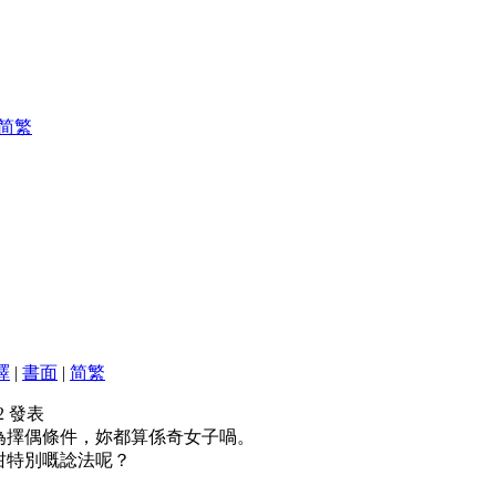
简
繁
譯
|
書面
|
简
繁
:52 發表
為擇偶條件，妳都算係奇女子喎。
咁特別嘅諗法呢？