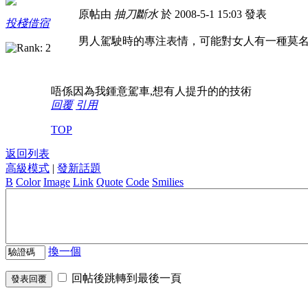
原帖由
抽刀斷水
於 2008-5-1 15:03 發表
投棧借宿
男人駕駛時的專注表情，可能對女人有一種莫
唔係因為我鍾意駕車,想有人提升的的技術
回覆
引用
TOP
返回列表
高級模式
|
發新話題
B
Color
Image
Link
Quote
Code
Smilies
換一個
回帖後跳轉到最後一頁
發表回覆