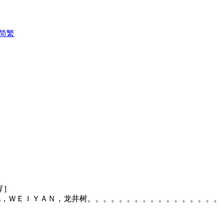
简
繁
輯
]
主力：淚儿／泪儿，ＷＥＩＹＡＮ，龙井树。。。。。。。。。。。。。