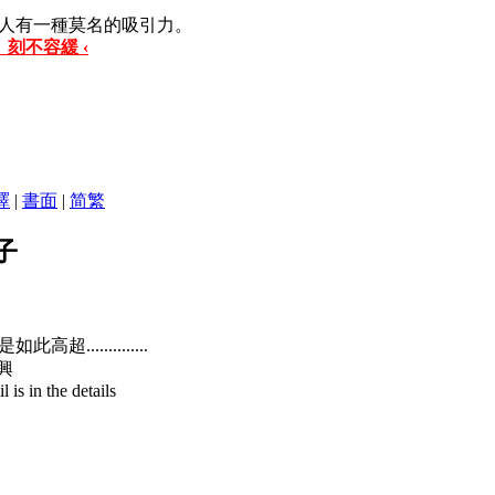
人有一種莫名的吸引力。
 刻不容緩 ‹
譯
|
書面
|
简
繁
子
.............
高興
is in the details