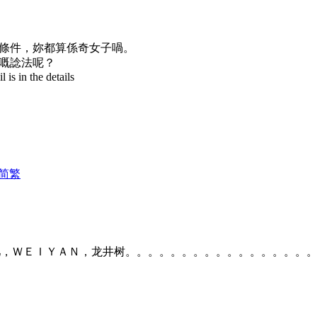
條件，妳都算係奇女子喎。
嘅諗法呢？
is in the details
简
繁
主力：淚儿／泪儿，ＷＥＩＹＡＮ，龙井树。。。。。。。。。。。。。