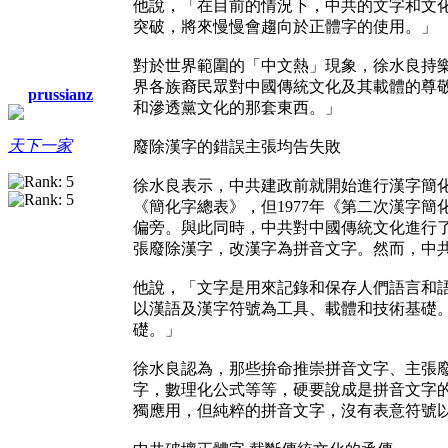
他說，「在目前的情況下，中共的文字和文化
突破，將來慢慢會趨向於正體字的使用。」
對於世界範圍的「中文熱」現象，徐水良持
界各族裔民眾對中國傳統文化及其載體的尊
prussianz
和滲透黨文化的那套東西。」
天下一家
廢除漢字的錯誤主張均告失敗
徐水良表示，中共建政前就開始進行漢字簡化工
《簡化字總表》，但1977年《第二次漢字
偏旁。與此同時，中共對中國傳統文化進行
張廢除漢字，改漢字為拼音文字。然而，中
他說，「文字是用來記錄和保存人們語言和
以漢語及漢字符號為工具、載體和技術基礎
礎。」
徐水良認為，那些拚命推崇拼音文字、主張
字，數理化公式等等，硬要說成是拼音文字
獨應用，但純粹的拼音文字，沒有表意符號