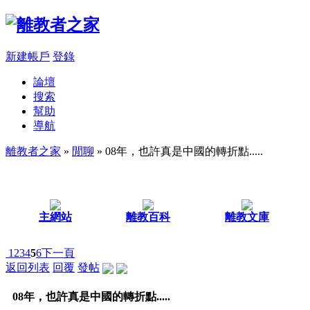
新建帳戶
登錄
論壇
搜索
幫助
導航
離教者之家
»
閒聊
» 08年，也許真是中國的轉折點.....
主網站
離教百科
離教文庫
1
2
3
4
5
6
下一頁
返回列表
回覆
發帖
08年，也許真是中國的轉折點.....