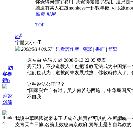
你覺得簡體字易用, 我覺得繁體字易用. 這只是一種fi
聽過有某人在跟monkeys一起數年後, 可以跟mon
回覆
引用
TOP
#
85
T
字體大小:
t
2008/5/14 00:57
|
只看該作者
|
翻譯
|
書面
|
简
繁
原帖由
中国人
於 2008-5-13 22:05 發表
秀云姐，不少道教人士也把道教无法成为中国第一
訪
他们也认为，道教尚未发展成熟，佛教就传入了。
客得
得b
这种说法公正吗？
“国家兴亡自有时，吴人何苦怨西施”，中华民国灭
齊家
不自我 ...
治國
我說中華民國從來未正式成立,其實都可以的,在所謂統一
支青天白日旗,名義上效忠南京政府,實際上是各自為政的.