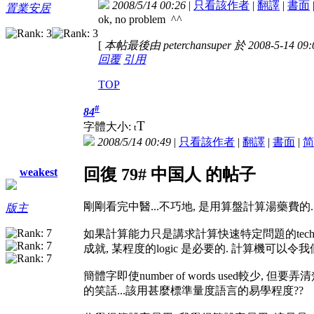
2008/5/14 00:26
|
只看該作者
|
翻譯
|
書面
置業安居
ok, no problem ^^
[
本帖最後由 peterchansuper 於 2008-5-14 0
回覆
引用
TOP
#
84
T
字體大小:
t
2008/5/14 00:49
|
只看該作者
|
翻譯
|
書面
|
简
回復 79# 中国人 的帖子
weakest
剛剛看完中醫...不巧地, 是用算盤計算湯藥費的..
版主
如果計算能力只是講求計算快速特定問題的technic
成就, 某程度的logic 是必要的. 計算機可以令我們省掉花
簡體字即使number of words used較少, 但
的笑話...該用甚麼標準量度語言的易學程度??