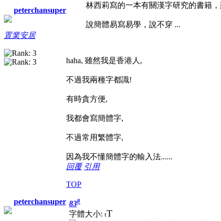
林西莉寫的一本有關漢字研究的書籍，
peterchansuper
說簡體易寫易學，說不穿 ...
置業安居
haha, 雖然我是香港人,
不過我兩種字都識!
有時貪方便,
我都會寫簡體字,
不過常用繁體字,
因為我不懂簡體字的輸入法......
回覆
引用
TOP
#
peterchansuper
83
T
字體大小:
t