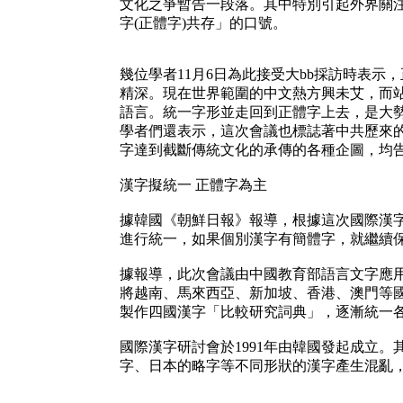
文化之爭暫告一段落。其中特別引起外界關
字(正體字)共存」的口號。
幾位學者11月6日為此接受大bb採訪時表
精深。現在世界範圍的中文熱方興未艾，而
語言。統一字形並走回到正體字上去，是大
學者們還表示，這次會議也標誌著中共歷來
字達到截斷傳統文化的承傳的各種企圖，均
漢字擬統一 正體字為主
據韓國《朝鮮日報》報導，根據這次國際漢
進行統一，如果個別漢字有簡體字，就繼續
據報導，此次會議由中國教育部語言文字應
將越南、馬來西亞、新加坡、香港、澳門等
製作四國漢字「比較研究詞典」，逐漸統一
國際漢字研討會於1991年由韓國發起成立
字、日本的略字等不同形狀的漢字產生混亂，