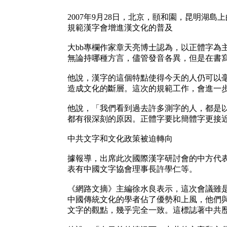
2007年9月28日，北京，頤和園，昆明湖
規範漢字會增進漢文化的普及
大bb專欄作家章天亮博士認為，以正體字為
無論持哪種方言，儘管發音各異，但是在書
他說，漢字的這個特點使得今天的人仍可以
造成文化的斷層。這次的規範工作，會進一
他說，「我們看到過去許多測字的人，都是
都有很深刻的原因。正體字要比簡體字更接
中共文字和文化政策被迫轉向
據報導，出席此次國際漢字研討會的中方代
表有中國文字協會理事長許學仁等。
《網路文摘》主編徐水良表示，這次會議雖
中國傳統文化的學者佔了優勢和上風，他們
文字的觀點，幾乎完全一致。這標誌著中共