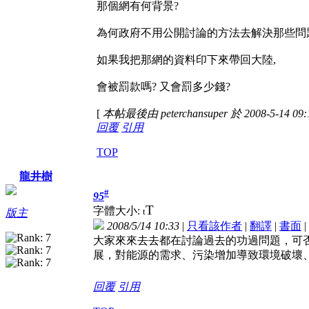
那個網有何背景?
為何政府不用公開討論的方法去解決那些問
如果我把那網的資料印下來帶回大陸,
會被罰款嗎? 又會罰多少錢?
[
本帖最後由 peterchansuper 於 2008-5-14 0
回覆
引用
TOP
龍井樹
#
95
T
字體大小:
t
版主
2008/5/14 10:33
|
只看該作者
|
翻譯
|
書面
|
大家來來去去都在討論過去的功過問題，可
展，對能源的需求、污染增加導致環境破壞
回覆
引用