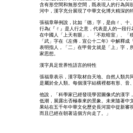
含有形空間和無形空間，既表現人的行為與
河中，漢字充分展現了中華文化博大精深的
張福章舉例說，比如「德」字，是由ㄔ、十
行為(『ㄔ』是人行之意，代表是人的一段行
在中國人「上天有眼」、「不欺暗室」、「
「武」字在《左傳．宣公十二年》中解釋成
表明指人，「二」在甲骨文就是「上」字，
家思想。
漢字具足世界性語言的特性
張福章表示，漢字取材自天地、自然人類共
是屬於全人類。每個漢字結構裡都有形、音
他說，「科學家已經發現學習圖像式的漢字
低潮，展露出否極泰來的景象。未來隨著中
果站在五千年中華文化歷史長河當中從新審
而且已經在朝著這個方向走了。」