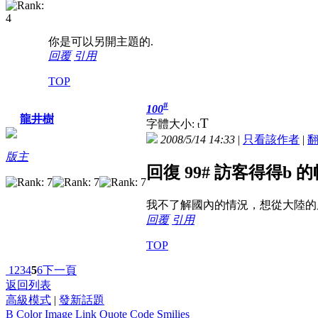
你是可以另開主題的.
回覆
引用
TOP
#
100
龍井樹
T
字體大小:
t
2008/5/14 14:33
|
只看該作者
|
版主
回復 99# 訪客得得b 
我不了解國內的情況，想從大陸的
回覆
引用
TOP
1
2
3
4
5
6
下一頁
返回列表
高級模式
|
發新話題
B
Color
Image
Link
Quote
Code
Smilies