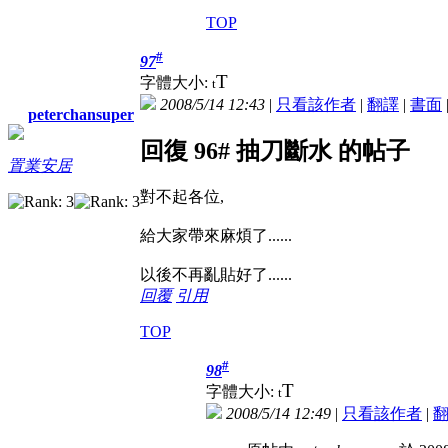
TOP
#
97
T
字體大小:
t
2008/5/14 12:43
|
只看該作者
|
翻譯
|
書面
peterchansuper
回復 96# 抽刀斷水 的帖子
置業安居
對不起各位,
給大家帶來麻煩了......
以後不再亂貼好了......
回覆
引用
TOP
#
98
T
字體大小:
t
2008/5/14 12:49
|
只看該作者
|