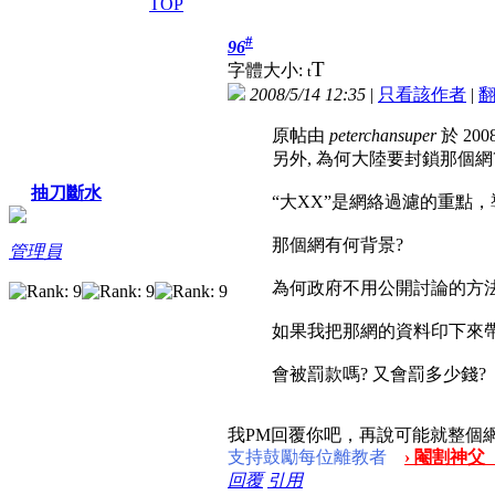
TOP
#
96
T
字體大小:
t
2008/5/14 12:35
|
只看該作者
|
原帖由
peterchansuper
於 2008
另外, 為何大陸要封鎖那個網
抽刀斷水
“大XX”是網絡過濾的重點，
那個網有何背景?
管理員
為何政府不用公開討論的方
如果我把那網的資料印下來帶
會被罰款嗎? 又會罰多少錢?
我PM回覆你吧，再說可能就整個
支持鼓勵每位離教者
› 閹割神父
回覆
引用