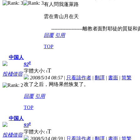
有人問我蓬萊路
雲在青山月在天
--------------------離教者面對耶徒的
回覆
引用
TOP
中国人
#
92
T
字體大小:
t
投棧借宿
2008/5/14 08:57
|
只看該作者
|
翻譯
|
書面
|
简
繁
改了之后，网络果然恢复了。
回覆
引用
TOP
中国人
#
93
T
字體大小:
t
投棧借宿
2008/5/14 08:59
|
只看該作者
|
翻譯
|
書面
|
简
繁