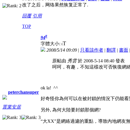
改了之后，网络果然恢复正常了.
回覆
引用
TOP
#
94
T
字體大小:
t
2008/5/14 09:09
|
只看該作者
|
翻譯
|
書面
原帖由
秀雲
於 2008-5-14 08:40 發表
呵呵，有趣，不知這樣改可否恢復網
ok la! ^^
peterchansuper
好奇怪你為何可以在被封鎖的情況下仍能看到...
置業安居
另外, 為何大陸要封鎖那個網?
“大XX”是網絡過濾的重點，導致內地網友無