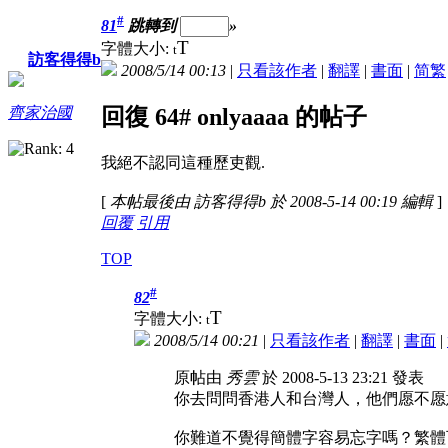
#
81
跳轉到
»
T
字體大小:
t
訪客得得b
2008/5/14 00:13
|
只看該作者
|
翻譯
|
書面
|
简
繁
齊家治國
回復 64# onlyaaaa 的帖子
我絕不認同這種歷吏觀.
[
本帖最後由 訪客得得b 於 2008-5-14 00:19 編輯
]
回覆
引用
TOP
#
82
T
字體大小:
t
2008/5/14 00:21
|
只看該作者
|
翻譯
|
書面
|
原帖由
秀雲
於 2008-5-13 23:21 發表
你去問問香港人和台灣人，他們愿不愿
你難道不覺得簡體字容易忘字嗎？繁體