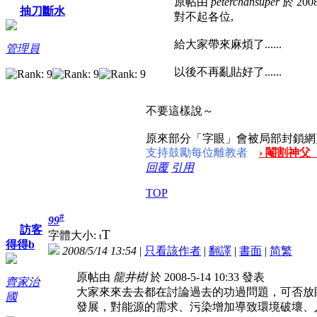
原帖由
peterchansuper
於 2008
抽刀斷水
對不起各位,
給大家帶來麻煩了......
管理員
以後不再亂貼好了......
不要這樣說～
原來部分「字眼」會被局部封鎖網
支持鼓勵每位離教者
› 閹割神父
回覆
引用
TOP
#
99
訪客
T
字體大小:
t
得得b
2008/5/14 13:54
|
只看該作者
|
翻譯
|
書面
|
简
繁
原帖由
龍井樹
於 2008-5-14 10:33 發表
齊家治
大家來來去去都在討論過去的功過問題，可否放
國
發展，對能源的需求、污染增加導致環境破壞、人為