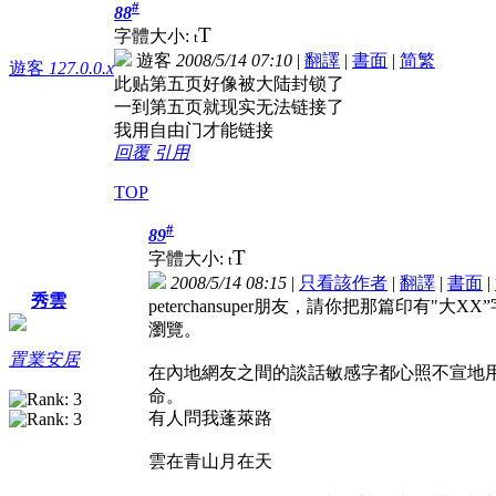
#
88
T
字體大小:
t
遊客
2008/5/14 07:10
|
翻譯
|
書面
|
简
繁
遊客
127.0.0.x
此贴第五页好像被大陆封锁了
一到第五页就现实无法链接了
我用自由门才能链接
回覆
引用
TOP
#
89
T
字體大小:
t
2008/5/14 08:15
|
只看該作者
|
翻譯
|
書面
|
秀雲
peterchansuper朋友，請你把那篇印
瀏覽。
置業安居
在內地網友之間的談話敏感字都心照不宣地用
命。
有人問我蓬萊路
雲在青山月在天