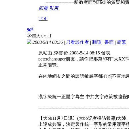
--------------------離教者面對耶徒的
回覆
引用
TOP
#
90
T
字體大小:
t
2008/5/14 08:36
|
只看該作者
|
翻譯
|
書面
|
简
繁
原帖由
秀雲
於 2008-5-14 08:15 發表
peterchansuper朋友，請你把那篇印有
正常瀏覽。
在內地網友之間的談話敏感字都心照不宣地用假
漢字擬統一正體字為主 中共文字政策被迫變
---------------------------------------------------------------
【大bb11月7日訊】(大bb記者採訪報導
上達成共識，決定製作統一字形的常用漢字標