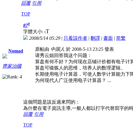
回覆
引用
TOP
#
87
T
字體大小:
t
2008/5/14 05:29
|
只看該作者
|
翻譯
|
書面
|
简
繁
原帖由
中国人
於 2008-5-13 23:25 發表
Nomad
请秀云姐回答我这个问题：
算盘有何不好？为何现在店铺计价都有电子计
齊家治國
算盘可锻炼人的思维，培养人的数理逻辑。
长期使用电子计算器，可使人数学计算能力下
为何现代人广泛使用电子计算器？ ...
這個問題是該反過來問的：
為什麼在電子資訊主導,一般人都以打字代替寫字的時
回覆
引用
TOP