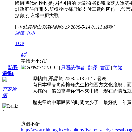
國府時代的稅收是少得可憐的,大部份省份稅收落入軍閥手
計政府任何開支,所得稅收都只能支付軍費的四份一,常言
掂數,打左場中原大戰.
[
本帖最後由 訪客得得b 於 2008-5-14 01:11 編輯
]
回覆
引用
TOP
#
86
T
字體大小:
t
訪客
2008/5/14 01:14
|
只看該作者
|
翻譯
|
書面
|
简
繁
得得b
原帖由
秀雲
於 2008-5-13 21:57 發表
有日本學者向南懷瑾先生抱怨西方文化強勢，而
齊家治
人搞的，假如當年你們不來中國，現在的情況就
國
歷史留給中華民國的時間太少了，最好的十年黃金發
這個不錯
http://www.rthk.org.hk/chiculture/fivethousandyears/subpa