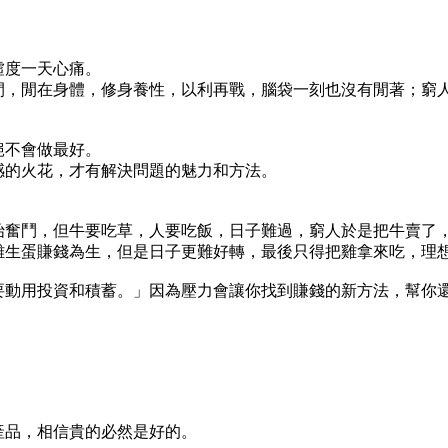
虛度一天心痛。
閒，閒在身體，修身養性，以利再戰，腦袋一刻也沒有閒著；窮
絕不會做最好。
感的火花，才有解決問題的魅力和方法。
始奮鬥，但牛要吃草，人要吃飯，日子難過，窮人於是把牛賣了
雞生蛋賺錢為生，但是日子更難好轉，最後只得把雞拿來吃，理
要動用投資和積蓄。」因為壓力會讓你找到賺錢的新方法，幫你
產品，相信貴的必然是好的。