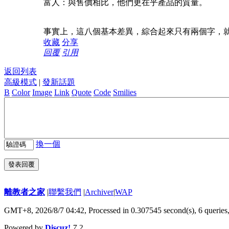
富人：與售價相比，他們更在乎產品的質量。
事實上，這八個基本差異，綜合起來只有兩個字，
收藏
分享
回覆
引用
返回列表
高級模式
|
發新話題
B
Color
Image
Link
Quote
Code
Smilies
換一個
發表回覆
離教者之家
|
聯繫我們
|
Archiver
|
WAP
GMT+8, 2026/8/7 04:42,
Processed in 0.307545 second(s), 6 queries
Powered by
Discuz!
7.2