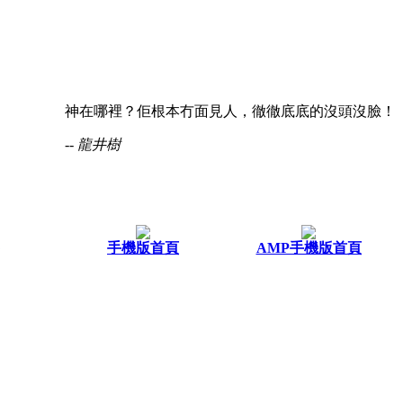
神在哪裡？佢根本冇面見人，徹徹底底的沒頭沒臉！
-- 龍井樹
手機版首頁
AMP手機版首頁