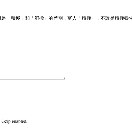
就是「積極」和「消極」的差別，富人「積極」，不論是積極養
, Gzip enabled
.