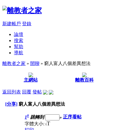
新建帳戶
登錄
論壇
搜索
幫助
導航
離教者之家
»
閒聊
» 窮人富人八個差異想法
主網站
離教百科
返回列表
回覆
發帖
[分享]
窮人富人八個差異想法
#
1
跳轉到
»
正序看帖
T
字體大小:
t
打印