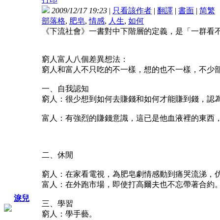
2009/12/17 19:23
|
只看該作者
|
翻譯
|
書面
|
简
繁
部落格
,
肥皂
,
情感
,
人生
,
如何
《下流社會》一書對中下階層的定義，是「一群看
窮人富人八個差異想法：
窮人和富人不只吃的不一樣，想的也不一樣，不少
一、自我認知
窮人：很少想到如何去賺錢和如何才能賺到錢，認
富人：有強烈的賺錢意識，這已是他血液裡的東西
二、休閒
窮人：在家看電視，為肥皂劇情感動到痛哭流涕，
富人：在外跑市場，即使打高爾夫也不忘帶著合約
淚兒
三、學習
窮人：學手藝。