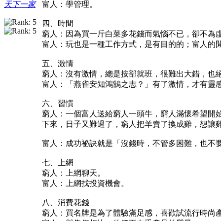
富人：學管理。
天下一家
四、時間
窮人：因為買一斤白菜多花錢而氣惱不已，卻不為
富人：玩也是一種工作方式，是有目的的；富人的
五、激情
窮人：沒有激情，總是按部就班，很難出大錯，也
富人：「燕雀安知鴻鵠之志？」有了激情，才有靈
六、習慣
窮人：一個富人送給窮人一頭牛，窮人滿懷希望開
下來，日子又難過了，窮人把羊賣了換成雞，想讓
富人：成功祕訣就是「沒錢時，不管多困難，也不
七、上網
窮人：上網聊天。
富人：上網找投資機會。
八、消費花錢
窮人：買名牌是為了體驗滿足感，喜歡試流行時尚