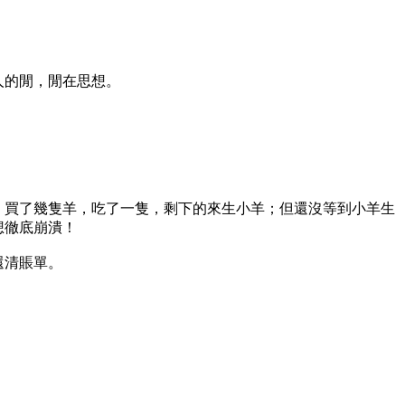
人的閒，閒在思想。
，買了幾隻羊，吃了一隻，剩下的來生小羊；但還沒等到小羊生
想徹底崩潰！
還清賬單。