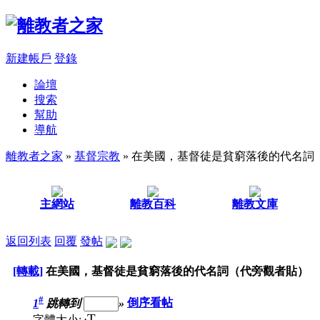
新建帳戶
登錄
論壇
搜索
幫助
導航
離教者之家
»
基督宗教
» 在美國，基督徒是貧窮落後的代名詞
主網站
離教百科
離教文庫
返回列表
回覆
發帖
[轉載]
在美國，基督徒是貧窮落後的代名詞（代旁觀者貼）
#
1
跳轉到
»
倒序看帖
T
字體大小: