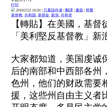
t
打印
2010/2/22 16:01
|
只看該作者
|
翻譯
|
書面
|
简
繁
基督教
,
共和国
,
基督徒
,
新浪
,
共和党
【轉貼】在美國，基督
「美利堅反基督教」新浪網博
大家都知道，美国虔诚
后的南部和中西部各州
色州，他们的财政需要
援，这些州自由主义者