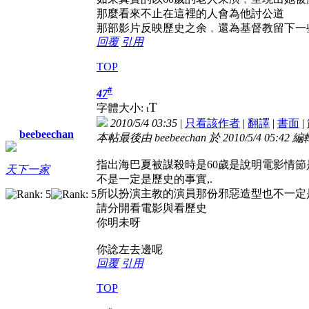
那麼看來不止在這裡的人會為他討公道
那部影片反映歷史之余﹐還為基督教留下一
回覆
引用
TOP
#
47
T
字體大小:
t
2010/5/4 03:35
|
只看該作者
|
翻譯
|
書面
|
beebeechan
本帖最後由 beebeechan 於 2010/5/4 05:42 編
指出海巴夏被謀殺時是60歲是說明電影情節
天下一家
不是一定是歷史的事實,.
所以扮演主教的演員那份邪惡造型也不一定
請分開看電影與看歷史
你明未呀
你諗左去邊呢
回覆
引用
TOP