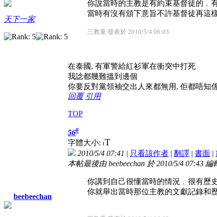
你說當時的主教是有約束基督徒的﹐
當時有沒有頒下意旨不許基督徒再這
天下一家
三教童 發表於 2010/5/4 06:03
在泰國, 有軍警給紅衫軍在衝突中打死
我諗都幾難搵到邊個
你要反對黨領袖交出人來都無用, 佢都唔知係
回覆
引用
TOP
#
56
T
字體大小:
t
2010/5/4 07:41
|
只看該作者
|
翻譯
|
書面
|
本帖最後由 beebeechan 於 2010/5/4 07:43 編
你講到自己很懂當時的情況﹐很有歷
你就舉出當時那位主教的文獻記錄和
beebeechan