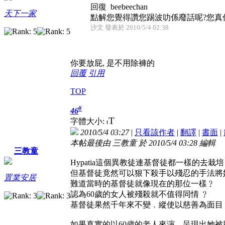
回復 beebeechan
天下一家
點解您覺得讚您踢波叻係廢話呢?您真係
沙文 發表於 2010/5/4 02:38
你要放屁, 是不用除褲的
回覆
引用
TOP
#
46
T
字體大小:
t
2010/5/4 03:27
|
只看該作者
|
翻譯
|
書面
|
本帖最後由 三教童 於 2010/5/4 03:28 編輯
三教童
Hypatia這個異教徒連基督徒都一樣的去
但基督徒竟然可以狠下殺手以殘忍的手法將
置業安居
難道當時的基督徒就像現在的那位一樣﹖
認為60歲的女人被殘殺就不值得同情 ﹖
基督徒果然千年來不變﹐縱使以慈善為面目
如果真實的以60歲的老人來演﹐呈現出她