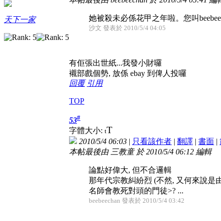
她被殺未必係花甲之年啦。您叫beebe
天下一家
沙文 發表於 2010/5/4 04:05
有佢張出世紙...我發小財囉
襯部戲個勢, 放係 ebay 到俾人投囉
回覆
引用
TOP
#
53
T
字體大小:
t
2010/5/4 06:03
|
只看該作者
|
翻譯
|
書面
|
本帖最後由 三教童 於 2010/5/4 06:12 編輯
論點好偉大, 但不合邏輯
那年代宗教糾紛烈 (不然, 又何來說是
名師會教死對頭的門徒>? ...
beebeechan 發表於 2010/5/4 03:42