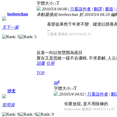
T
字體大小:
t
2010/5/4 04:00
|
只看該作者
|
翻譯
|
書面
|
beebeechan
本帖最後由 beebeechan 於 2010/5/4 04:24 編
基督徒果然千年來不變﹐縱使以慈善
天下一家
...
三教童 發表於 2010/5/4 03:27
反基一向以智慧開為面目
實在又是思維一樣不合邏輯, 不求甚解, 人云
回覆
引用
TOP
#
50
T
字體大小:
t
沙文
2010/5/4 04:02
|
只看該作者
|
翻
你要放屁, 是不用除褲的
管理員
beebeechan 發表於 2010/5/3 11:07