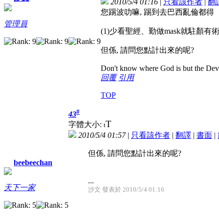
2010/5/4 01:16
|
只看該作者
|
翻
您踢波叻嘛, 踢到去巴西亂倫都得
管理員
(1)少看聖經、勤做mask就駐顏有
但係, 請問您點計出來的呢?
Don't know where God is but the Devil 
回覆
引用
TOP
#
43
T
字體大小:
t
2010/5/4 01:57
|
只看該作者
|
翻譯
|
書面
|
但係, 請問您點計出來的呢?
beebeechan
...
天下一家
沙文 發表於 2010/5/4 01:16