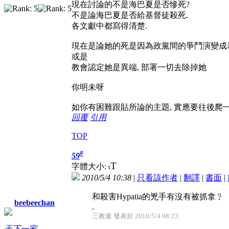
現在討論的不是海巴夏是否慘死?
不是論海巴夏是否給基督徒殺死.
各文獻中都寫得清楚.
現在是論她的死是因為政黨間的爭鬥演變成
或是
教會認定她是異端, 部署一切去除掉她
你明未呀
如你有困難跟貼所論的主題, 實應要往後爬一
回覆
引用
TOP
#
59
T
字體大小:
t
2010/5/4 10:38
|
只看該作者
|
翻譯
|
書面
|
和殺害Hypatia的兇手有沒有被抓拿﹖
beebeechan
.
三教童 發表於 2010/5/4 08:23
天下一家