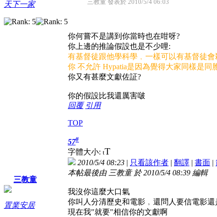
三教童 發表於 2010/5/4 06:03
天下一家
你何嘗不是講到你當時也在咁呀?
你上邊的推論假設也是不少哩:
有基督徒跟他學科學﹐一樣可以有基督徒會
你 不允許 Hypatia是因為覺得大家同樣是
你又有甚麼文獻佐証?
你的假設比我還厲害啵
回覆
引用
TOP
#
57
T
字體大小:
t
2010/5/4 08:23
|
只看該作者
|
翻譯
|
書面
|
本帖最後由 三教童 於 2010/5/4 08:39 編輯
三教童
我沒你這麼大口氣
你叫人分清歷史和電影﹐還問人要信電影還
置業安居
現在我"就要"相信你的文獻啊