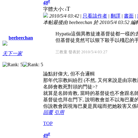
#
48
T
字體大小:
t
2010/5/4 03:42
|
只看該作者
|
翻譯
|
書面
|
本帖最後由 beebeechan 於 2010/5/4 03:52 編
Hypatia這個異教徒連基督徒都一
beebeechan
但基督徒竟然可以狠下殺手以殘忍的
三教童 發表於 2010/5/4 03:27
天下一家
論點好偉大, 但不合邏輯
那年代宗教糾紛烈 (不然, 又何來說是由宗教
名師會教死對頭的門徒>?
就算是名師肯教, 當時的基督徒也不會跟名師
基督徒也拜在門下, 說明教會並不以海巴夏
你說教會因視海巴夏是異端而把她殺害又係
回覆
引用
TOP
#
49