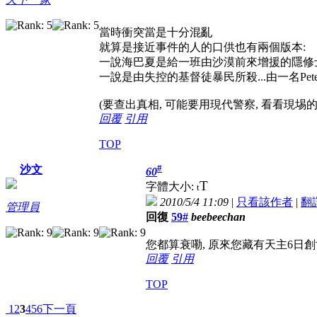
當時衝突當是十分混亂
就算是接近事件的人的口供也有兩個版本:
一說海巴夏是給一班由沙漠前來增援的隱修
一說是由失控的基督徒暴民所殺...由一名Pet
(要查出真相, 可能要用現代警察, 看看現埸
回覆
引用
TOP
#
沙文
60
T
字體大小:
t
2010/5/4 11:09
|
只看該作者
|
翻
管理員
回復
59#
beebeechan
您都算衰嘞, 原來您藏有天主6日創世H
回覆
引用
TOP
1
2
3
4
5
6
下一頁