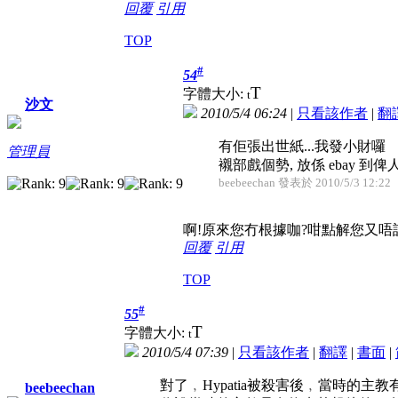
回覆
引用
TOP
#
54
T
字體大小:
t
沙文
2010/5/4 06:24
|
只看該作者
|
翻
有佢張出世紙...我發小財囉
管理員
襯部戲個勢, 放係 ebay 到
beebeechan 發表於 2010/5/3 12:22
啊!原來您冇根據咖?咁點解您又唔
回覆
引用
TOP
#
55
T
字體大小:
t
2010/5/4 07:39
|
只看該作者
|
翻譯
|
書面
|
對了﹐Hypatia被殺害後﹐當時的主
beebeechan