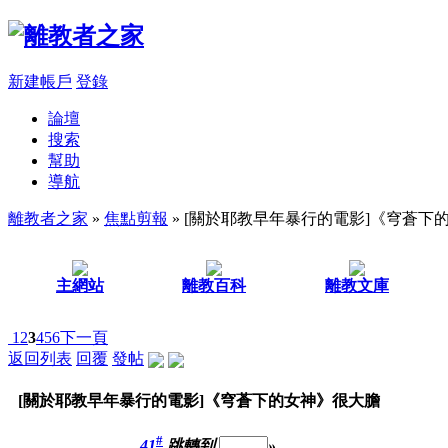
新建帳戶
登錄
論壇
搜索
幫助
導航
離教者之家
»
焦點剪報
» [關於耶教早年暴行的電影]《穹蒼下
主網站
離教百科
離教文庫
1
2
3
4
5
6
下一頁
返回列表
回覆
發帖
[關於耶教早年暴行的電影]《穹蒼下的女神》很大膽
#
41
跳轉到
»