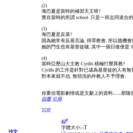
(2)
海巴夏是當時的補習天王呀?
實在當時的所謂 school 只是一班志同道合的
(3)
海巴夏是反基?
因為她常有反基言論, 得罪教會, 所以搵機會
她的門生也有基督徒啵, 其中一個日後便是 Synesiu
(4)
當時亞歷山大主教 Cyrills 積極打壓異教?
Cyrills 的工作是針對已成為基督徒的人有
對本來就不信, 無領洗的外教人不予理會.
你要信電影劇情或是文獻上的資料.......那隨
回覆
引用
TOP
#
42
T
字體大小:
t
沙文