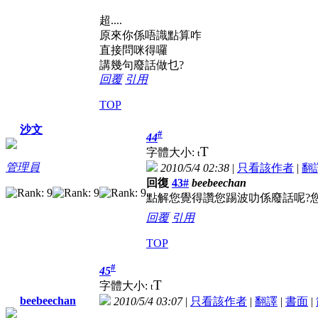
超....
原來你係唔識點算咋
直接問咪得囉
講幾句廢話做乜?
回覆
引用
TOP
沙文
#
44
T
字體大小:
t
管理員
2010/5/4 02:38
|
只看該作者
|
翻
回復
43#
beebeechan
點解您覺得讚您踢波叻係廢話呢?
回覆
引用
TOP
#
45
T
字體大小:
t
beebeechan
2010/5/4 03:07
|
只看該作者
|
翻譯
|
書面
|