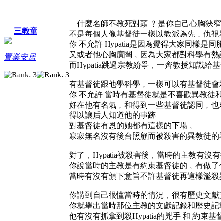
什麼名師不教死對頭 ﹖是你自己心胸狹窄
三教童
不是每個人像基督徒一樣以教派為先﹐仇視
你 不允許 Hypatia是因為覺得大家同樣是
又或者他心胸廣闊﹐因為大家都對科學有熱
置業安居
而Hypatia跳過宗教紛爭﹐一齊教授知識給
有基督徒跟他學科學﹐一樣可以有基督徒會
你 不允許 當時有基督徒就是不喜歡異教徒
好在他有名氣﹐和得到一些基督徒認同﹐也
得以讓后人知道他的事跡
對基督徒有恩的她都有這樣的下場﹐
寂寂無名沒有後台照顧而被殺害的異教徒的
對了﹐Hypatia被殺害後﹐當時的主教有沒
你說當時的主教是有約束基督徒的﹐有做了
當時有沒有頒下意旨不許基督徒再這樣濫殺
你講到自己很懂當時的情況﹐很有歷史文獻
你就舉出當時那位主教的文獻記錄和歷史記
他有沒有抓拿到殺Hypatia的兇手 和 約