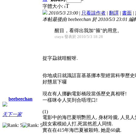
T
字體大小:
t
2010/5/3 23:00
|
只看該作者
|
翻譯
|
書面
|
本帖最後由 beebeechan 於 2010/5/3 23:01 編
醒目，看得出我加"箍"的用意。
ctaya 發表於 2010/5/3 18:28
捉字蝨就咁醒呀.
你地成日就識話盲基基挪本聖經當科學歷史
好戇居下囉
現在有人挪齣電影橋段當係歷史真相呀!
beebeechan
一樣咪令人笑到合唔埋口!
(1)
天下一家
電影中的海巴夏明艷照人, 身材玲朧, 人見人
靚女索模給人打,死當然惹人同情.
實在在415年海巴夏被殺時, 她是60歲.