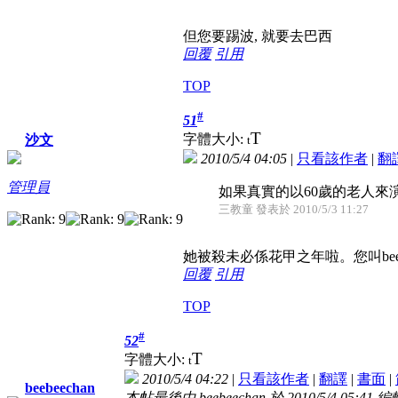
但您要踢波, 就要去巴西
回覆
引用
TOP
#
51
T
字體大小:
沙文
t
2010/5/4 04:05
|
只看該作者
|
翻
管理員
如果真實的以60歲的老人來
三教童 發表於 2010/5/3 11:27
她被殺未必係花甲之年啦。您叫bee
回覆
引用
TOP
#
52
T
字體大小:
t
2010/5/4 04:22
|
只看該作者
|
翻譯
|
書面
|
beebeechan
本帖最後由 beebeechan 於 2010/5/4 05:41 編