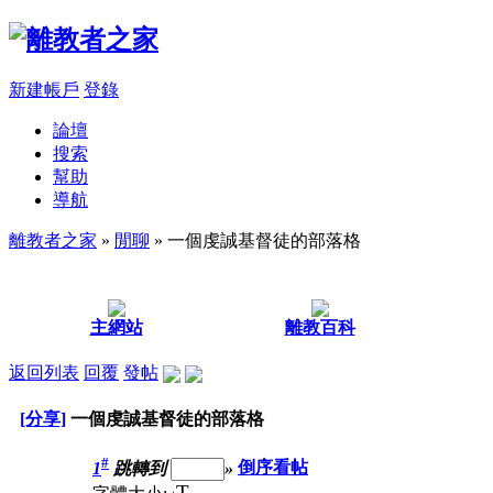
新建帳戶
登錄
論壇
搜索
幫助
導航
離教者之家
»
閒聊
» 一個虔誠基督徒的部落格
主網站
離教百科
返回列表
回覆
發帖
[分享]
一個虔誠基督徒的部落格
#
1
跳轉到
»
倒序看帖
T