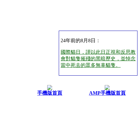
24年前的8月8日：
國際貓日，謹以此日正視和反思教
會對貓隻摧殘的黑暗歷史，並悼念
當中死去的眾多無辜貓隻。
手機版首頁
AMP手機版首頁