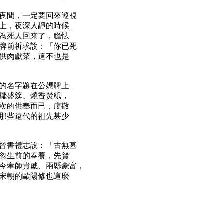
夜間，一定要回來巡視
上，夜深人靜的時候，
為死人回來了，膽怯
牌前祈求說：「你已死
供肉獻菜，這不也是
的名字題在公媽牌上，
擺盛筵、燒香焚紙，
次的供奉而已，虔敬
那些遠代的祖先甚少
晉書禮志說：「古無墓
忽生前的奉養，先賢
今牽師貴戚、兩縣豪富，
宋朝的歐陽修也這麼