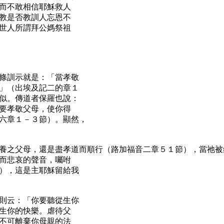
而不敢相信耶穌救人
教是否教訓人忘恩不
世人所謂拜公媽祭祖
條訓示就是：「當孝敬
」（出埃及記二的章１
似。傳道者保羅也說：
要孝敬父母，使你得
六章１－３節）。顯然，
養之父母，還是盡孝道而順行（路加福音二章５１節），當祂被
而悲哀的聲音，囑咐
），這是主耶穌留給我
則云：「你要聽從生你
生你的快樂。虐待父
不可離棄你母親的法