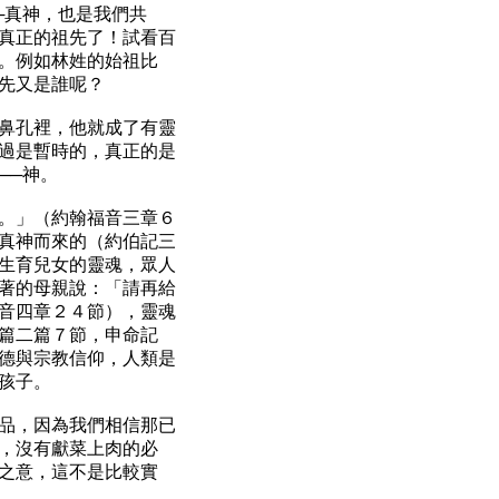
─真神，也是我們共
真正的祖先了！試看百
。例如林姓的始祖比
先又是誰呢？
鼻孔裡，他就成了有靈
過是暫時的，真正的是
──神。
。」（約翰福音三章６
真神而來的（約伯記三
生育兒女的靈魂，眾人
著的母親說：「請再給
音四章２４節），靈魂
篇二篇７節，申命記
德與宗教信仰，人類是
孩子。
品，因為我們相信那已
，沒有獻菜上肉的必
之意，這不是比較實