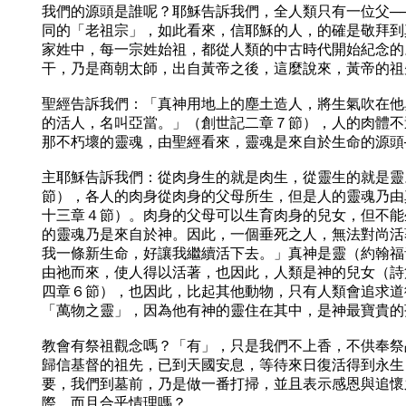
我們的源頭是誰呢？耶穌告訴我們，全人類只有一位父─
同的「老祖宗」，如此看來，信耶穌的人，的確是敬拜到
家姓中，每一宗姓始祖，都從人類的中古時代開始紀念的
干，乃是商朝太師，出自黃帝之後，這麼說來，黃帝的祖
聖經告訴我們：「真神用地上的塵土造人，將生氣吹在他
的活人，名叫亞當。」（創世記二章７節），人的肉體不
那不朽壞的靈魂，由聖經看來，靈魂是來自於生命的源頭
主耶穌告訴我們：從肉身生的就是肉生，從靈生的就是靈
節），各人的肉身從肉身的父母所生，但是人的靈魂乃由
十三章４節）。肉身的父母可以生育肉身的兒女，但不能
的靈魂乃是來自於神。因此，一個垂死之人，無法對尚活
我一條新生命，好讓我繼續活下去。」真神是靈（約翰福
由祂而來，使人得以活著，也因此，人類是神的兒女（詩
四章６節），也因此，比起其他動物，只有人類會追求道
「萬物之靈」，因為他有神的靈住在其中，是神最寶貴的
教會有祭祖觀念嗎？「有」，只是我們不上香，不供奉祭
歸信基督的祖先，已到天國安息，等待來日復活得到永生
要，我們到墓前，乃是做一番打掃，並且表示感恩與追懷
際，而且合乎情理嗎？