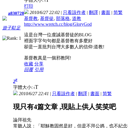
字體大小:
t
打印
2010/6/27 22:02
|
只看該作者
|
翻譯
|
書面
|
简
繁
a830728
基督教
,
基督徒
,
部落格
,
道教
http://www.wretch.cc/blog/GloryGod
遊子駐足
這是台灣一位虔誠基督徒的BLOG
裡面字字句句都是基督教有多麼好
卻是一直批判台灣大多數人的信仰:道教!
基督教真是一個邪教阿!
收藏
分享
回覆
引用
#
2
T
字體大小:
t
2010/6/27 22:41
|
只看該作者
|
翻譯
|
書面
|
简
繁
現只有4篇文章 ,現貼上供人笑笑吧
論拜祖先
常聽人說：「耶穌教固然是好，但是不拜公媽，也不紀念