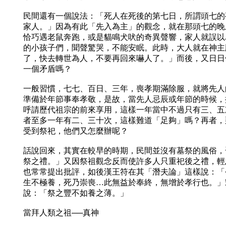
民間還有一個說法：「死人在死後的第七日，所謂頭七的
家人。」因為有此「先入為主」的觀念，就在那頭七的晚
恰巧遇老鼠奔跑，或是貓鳴犬吠的奇異聲響，家人就誤以
的小孩子們，聞聲驚哭，不能安眠。此時，大人就在神主
了，快去轉世為人，不要再回來嚇人了。」而後，又日日
一個矛盾嗎？
一般習慣，七七、百日、三年，喪孝期滿除服，就將先人
準備於年節事奉孝敬，是故，當先人忌辰或年節的時候，
呼請歷代祖宗的前來享用，這樣一年當中不過只有三、五
者至多一年有二、三十次，這樣難道「足夠」嗎？再者，
受到祭祀，他們又怎麼辦呢？
話說回來，其實在較早的時期，民間並沒有墓祭的風俗，
祭之禮。」又因祭祖觀念反而使許多人只重祀後之禮，輕
也常常提出批評，如後漢王符在其「潛夫論」這樣說：「
生不極養，死乃崇喪…此無益於奉終，無增於孝行也。」
說：「祭之豐不如養之薄。」
當拜人類之祖──真神