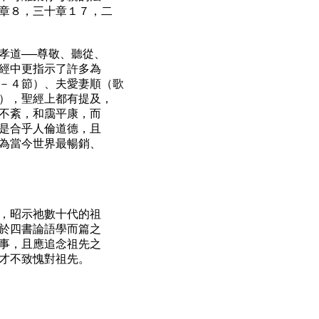
章８，三十章１７，二
孝道──尊敬、聽從、
經中更指示了許多為
－４節）、夫愛妻順（歌
），聖經上都有提及，
不紊，和靄平康，而
是合乎人倫道德，且
為當今世界最暢銷、
，昭示祂數十代的祖
於四書論語學而篇之
事，且應追念祖先之
才不致愧對祖先。