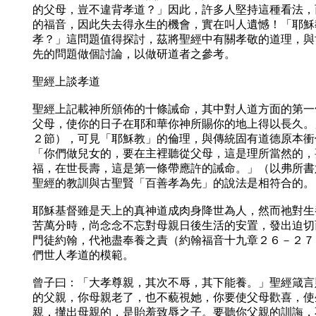
的父母，豈不違背孝道？」因此，許多人堅持這種看法，
的福音，因此失去得永生的機會，實在叫人遺憾！「耶穌
孝？」這問題值得探討，茲將聖經中有關孝敬的道理，與
先的問題做個討論，以做研道者之參考。
聖經上談孝道
聖經上記載神所頒佈的十條誡命，其中對人道方面的第一
父母，使你的日子在耶和華你神所賜你的地上得以長久。
２節），可見「耶穌教」的倫理，與傳統固有道德原本衝
「你們做兒女的，要在主裡聽從父母，這是理所當然的，
福，在世長壽，這是第一條帶應許的誡命。」（以弗所書
聖經的教訓與古聖賢「百善孝為先」的說法是相符合的。
耶穌基督雖是天上的真神道成肉身降世為人，然而祂對生
苦萬分時，尚念念不忘對母親日後生活的安置，發出迫切
門徒約翰，代祂盡奉養之責（約翰福音十九章２６－２７
們世人孝道的模範。
曾子曰：「大孝尊親，其次不辱，其下能養。」聖經箴言
的父親，你母親老了，也不藐視她，你要使父母歡喜，使
親，攆出母親的，是貽羞致辱之子。要聽你父親的訓誨，