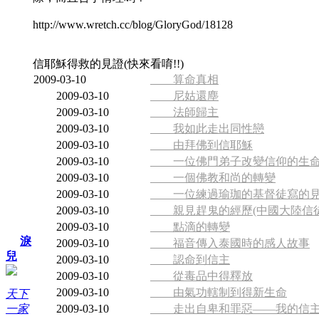
http://www.wretch.cc/blog/GloryGod/18128
信耶穌得救的見證(快來看唷!!)
2009-03-10
算命真相
2009-03-10
尼姑還塵
2009-03-10
法師歸主
2009-03-10
我如此走出同性戀
2009-03-10
由拜佛到信耶穌
2009-03-10
一位佛門弟子改變信仰的生命
2009-03-10
一個佛教和尚的轉變
2009-03-10
一位練過瑜珈的基督徒寫的
2009-03-10
親見趕鬼的經歷(中國大陸信徒
2009-03-10
點滴的轉變
淚
2009-03-10
福音傳入泰國時的感人故事
兒
2009-03-10
認命到信主
2009-03-10
從毒品中得釋放
2009-03-10
由氣功轄制到得新生命
天下
一家
2009-03-10
走出自卑和罪惡——我的信主