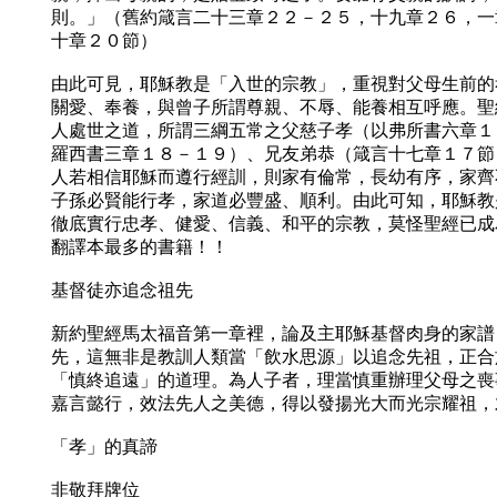
則。」（舊約箴言二十三章２２－２５，十九章２６，一
十章２０節）
由此可見，耶穌教是「入世的宗教」，重視對父母生前的
關愛、奉養，與曾子所謂尊親、不辱、能養相互呼應。聖
人處世之道，所謂三綱五常之父慈子孝（以弗所書六章１
羅西書三章１８－１９）、兄友弟恭（箴言十七章１７節
人若相信耶穌而遵行經訓，則家有倫常，長幼有序，家齊
子孫必賢能行孝，家道必豐盛、順利。由此可知，耶穌教
徹底實行忠孝、健愛、信義、和平的宗教，莫怪聖經已成
翻譯本最多的書籍！！
基督徒亦追念祖先
新約聖經馬太福音第一章裡，論及主耶穌基督肉身的家譜
先，這無非是教訓人類當「飲水思源」以追念先祖，正合
「慎終追遠」的道理。為人子者，理當慎重辦理父母之喪
嘉言懿行，效法先人之美德，得以發揚光大而光宗耀祖，
「孝」的真諦
非敬拜牌位