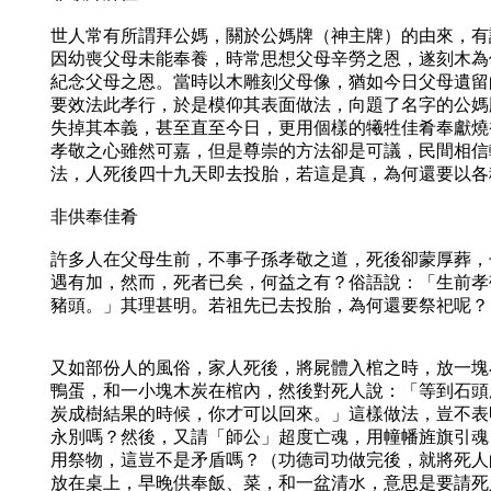
世人常有所謂拜公媽，關於公媽牌（神主牌）的由來，有
因幼喪父母未能奉養，時常思想父母辛勞之恩，遂刻木為
紀念父母之恩。當時以木雕刻父母像，猶如今日父母遺留
要效法此孝行，於是模仰其表面做法，向題了名字的公媽
失掉其本義，甚至直至今日，更用個樣的犧牲佳肴奉獻燒
孝敬之心雖然可嘉，但是尊崇的方法卻是可議，民間相信
法，人死後四十九天即去投胎，若這是真，為何還要以各
非供奉佳肴
許多人在父母生前，不事子孫孝敬之道，死後卻蒙厚葬，
遇有加，然而，死者已矣，何益之有？俗語說：「生前孝
豬頭。」其理甚明。若祖先已去投胎，為何還要祭祀呢？
又如部份人的風俗，家人死後，將屍體入棺之時，放一塊
鴨蛋，和一小塊木炭在棺內，然後對死人說：「等到石頭
炭成樹結果的時候，你才可以回來。」這樣做法，豈不表
永別嗎？然後，又請「師公」超度亡魂，用幢幡旌旗引魂
用祭物，這豈不是矛盾嗎？（功德司功做完後，就將死人
放在桌上，早晚供奉飯、菜，和一盆清水，意思是要請死