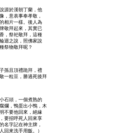
說源於漢朝丁蘭，他
像，意表事奉孝敬，
的相片一樣。後人為
牌敬拜起來，其實已
香，祭祀敬拜，這種
輪迴之說，照佛家說
種祭物敬拜呢？
子孫且頂禮跪拜，禮
敬一粒豆，勝過死後拜
小石頭，一個煮熟的
腐爛，鴨蛋出小鴨，木
明不要他回來，絕緣
，要招呼死人回來享
的名字記在神主牌，
人回來洗手用飯。）