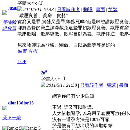
T
字體大小:
t
jiisui
2011/5/11 19:48
|
只看該作者
|
翻譯
|
書面
|
简
繁
"欺壓良善、貧窮、貪婪"
貧窮又是罪,貪婪又是罪,等餓死咩?佢是咪想講欺壓良
等待驗
耶穌基督的寶血潔淨赦免這些罪如欺壓良善、欺壓貧窮
證會員
欺壓欺騙、欺壓驕傲、欺壓自以為義、欺壓悖逆、欺壓
原來牧師認為欺騙、驕傲、自以為義等等是好的
回覆
引用
TOP
#
26
T
字體大小:
t
2011/5/11 21:58
|
只看該作者
|
翻譯
|
書面
總算你尚有少少良知
dior13dior13
不過, 話又可以咁講,
人太依賴避孕, 以為用了套便可放任扑....
天下一家
沒有一避孕方法是100%可靠,
於是便有不想出現的珠胎暗結,