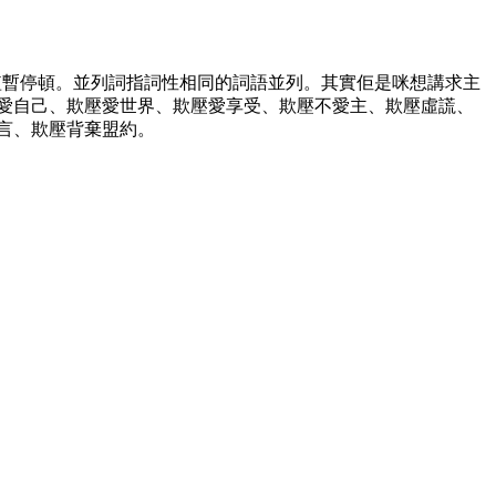
的短暫停頓。並列詞指詞性相同的詞語並列。其實佢是咪想講求主
愛自己、欺壓愛世界、欺壓愛享受、欺壓不愛主、欺壓虛謊、
言、欺壓背棄盟約。