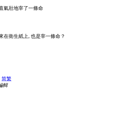
理直氣壯地宰了一條命
出來在衛生紙上, 也是宰一條命？
|
简
繁
 編輯