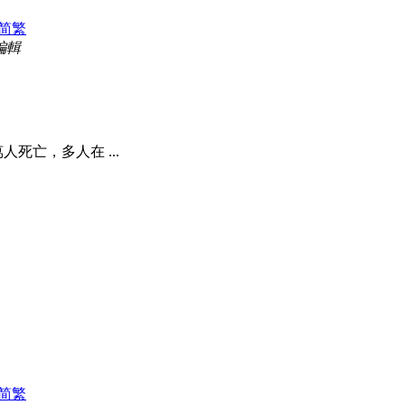
简
繁
 編輯
死亡，多人在 ...
简
繁