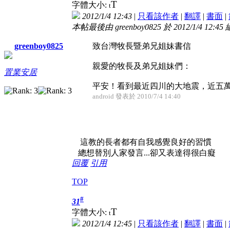
T
字體大小:
t
2012/1/4 12:43
|
只看該作者
|
翻譯
|
書面
|
本帖最後由 greenboy0825 於 2012/1/4 12:45
致台灣牧長暨弟兄姐妹書信
greenboy0825
親愛的牧長及弟兄姐妹們：
置業安居
平安！看到最近四川的大地震，近五萬人
android 發表於 2010/7/4 14:40
這教的長者都有自我感覺良好的習慣
總想替別人家發言...卻又表達得很白癡
回覆
引用
TOP
#
31
T
字體大小:
t
2012/1/4 12:45
|
只看該作者
|
翻譯
|
書面
|