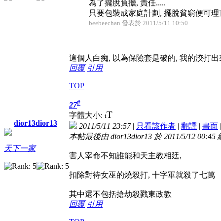
為了擺脫負擔, 責任.....
只要包裝成家庭計劃, 擺脫貧窮便可
beebeechan 發表於 2011/5/11 10:50
這個人白痴, 以為保險套是破的, 我的洨打
回覆
引用
TOP
#
27
T
字體大小:
t
dior13dior13
2011/5/11 23:57
|
只看該作者
|
翻譯
|
書面
本帖最後由 dior13dior13 於 2011/5/12 00:45
天下一家
害人宰命不知誰能和天主教相廷,
扣除對待女巫的燒殺打, 十字軍就殺了七萬
其中還不包括搶劫殺戮東政教
回覆
引用