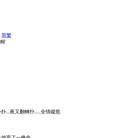
|
简
繁
編輯
...夜又翻轉扑.....全情縱慾
壯地宰了一條命