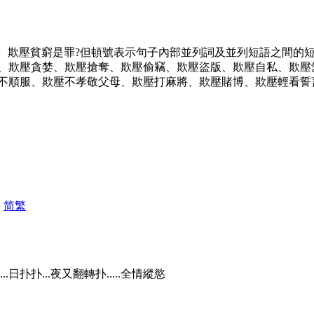
善、欺壓貧窮是罪?但頓號表示句子內部並列詞及並列短語之間
、欺壓貪婪、欺壓搶奪、欺壓偷竊、欺壓盜版、欺壓自私、欺壓
不順服、欺壓不孝敬父母、欺壓打麻將、欺壓賭博、欺壓輕看誓
|
简
繁
日扑扑...夜又翻轉扑.....全情縱慾