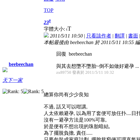
TOP
#
23
T
字體大小:
t
2011/5/11 10:50
|
只看該作者
|
翻譯
|
書面
本帖最後由 beebeechan 於 2011/5/11 10:55 
回復 beebeechan
beebeechan
與其去想墮不墮胎~倒不如做好避孕 ...
zx89750 發表於 2011/5/11 10:32
天下一家
總算你尚有少少良知
不過, 話又可以咁講,
人太依賴避孕, 以為用了套便可放任扑....日扑扑
沒有一避孕方法是100%可靠,
於是便有不想出現的珠胎暗結,
為了擺脫負擔, 責任.....
只要包裝成家庭計劃, 擺脫貧窮便可理直氣