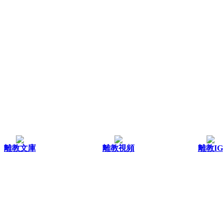
離教文庫
離教視頻
離教IG