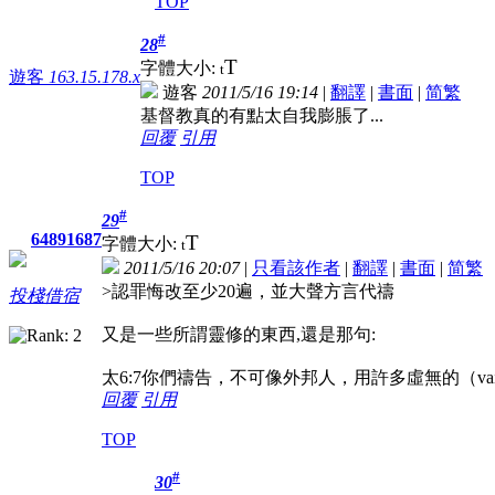
TOP
#
28
T
字體大小:
t
遊客
163.15.178.x
遊客
2011/5/16 19:14
|
翻譯
|
書面
|
简
繁
基督教真的有點太自我膨脹了...
回覆
引用
TOP
#
29
64891687
T
字體大小:
t
2011/5/16 20:07
|
只看該作者
|
翻譯
|
書面
|
简
繁
>認罪悔改至少20遍，並大聲方言代禱
投棧借宿
又是一些所謂靈修的東西,還是那句:
太6:7你們禱告，不可像外邦人，用許多虛無的（v
回覆
引用
TOP
#
30