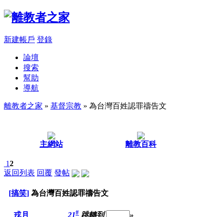
新建帳戶
登錄
論壇
搜索
幫助
導航
離教者之家
»
基督宗教
» 為台灣百姓認罪禱告文
主網站
離教百科
1
2
返回列表
回覆
發帖
[搞笑]
為台灣百姓認罪禱告文
#
21
跳轉到
»
戎月