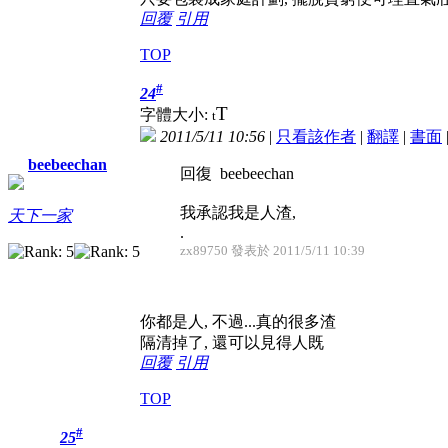
回覆
引用
TOP
#
24
T
字體大小:
t
2011/5/11 10:56
|
只看該作者
|
翻譯
|
書面
beebeechan
回復 beebeechan
我承認我是人渣,
天下一家
.
zx89750 發表於 2011/5/11 10:39
你都是人, 不過...真的很多渣
隔清掉了, 還可以見得人既
回覆
引用
TOP
#
25