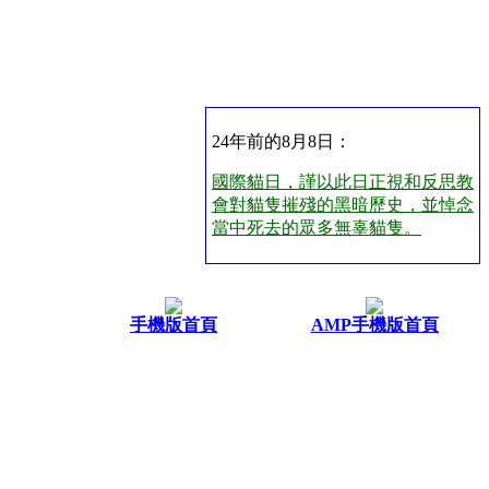
24年前的8月8日：
國際貓日，謹以此日正視和反思教
會對貓隻摧殘的黑暗歷史，並悼念
當中死去的眾多無辜貓隻。
手機版首頁
AMP手機版首頁