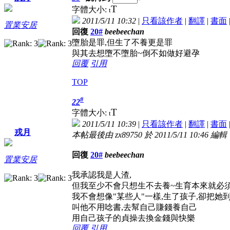
T
字體大小:
t
2011/5/11 10:32
|
只看該作者
|
翻譯
|
書面
置業安居
回復
20#
beebeechan
墮胎是罪,但生了不養更是罪
與其去想墮不墮胎~倒不如做好避孕
回覆
引用
TOP
#
22
T
字體大小:
t
2011/5/11 10:39
|
只看該作者
|
翻譯
|
書面
戎月
本帖最後由 zx89750 於 2011/5/11 10:46 編輯
回復
20#
beebeechan
置業安居
我承認我是人渣,
但我至少不會只想生不去養~生育本來就必
我不會想像"某些人"一樣,生了孩子,卻把她
叫他不用唸書,去幫自己賺錢養自己
用自己孩子的貞操去換金錢與快樂
回覆
引用