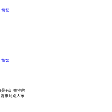
|
简
繁
|
简
繁
須是有計畫性的
到處推到別人家