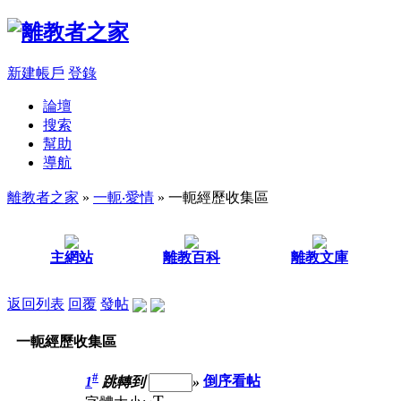
新建帳戶
登錄
論壇
搜索
幫助
導航
離教者之家
»
一軛‧愛情
» 一軛經歷收集區
主網站
離教百科
離教文庫
返回列表
回覆
發帖
一軛經歷收集區
#
1
跳轉到
»
倒序看帖