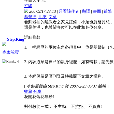
T
字體大小:
t
打印
2007/2/17 23:13
|
只看該作者
|
翻譯
|
書面
|
简
繁
基督徒
,
朋友
,
文章
看到老抽的離教者之家見証錄，小弟也忽發其想，
還是美滿，也希望各位可以在此和各位分享。
詳細條款
Step.King
1. 一軛經歷的兩位主角必須其中一位是基督徒（
齊家治國
2. 內容必須是自己的親身經歷；如有轉載，請
3. 本網保留是否刊登及轉載閣下文章之權利。
[
本帖最後由 Step.King 於 2007-2-23 06:37 編輯
]
收藏
分享
花開花落花無缺!
對付教徒三式： 不主動、 不抗拒、 不負責!