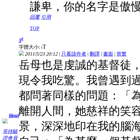
謙卑，你的名字是傲
回覆
引用
TOP
#
3
T
字體大小:
t
2011/5/23 20:12
|
只看該作者
|
翻譯
|
書面
|
简
繁
岳母也是虔誠的基督徒
現令我吃驚。我曾遇到
都問著同樣的問題：「
離開人間，她慈祥的笑
jiisui
景，深深地印在我的腦
等待驗
證會員