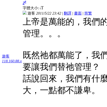
#
2
T
字體大小:
t
遊客
2011/5/22 23:42
|
翻譯
|
書面
|
简
繁
上帝是萬能的，我們
管理。。。
既然祂都萬能了，我
遊客
118.160.88.x
要讓我們替祂管理？
話說回來，我們有什
大，一點都不謙卑。