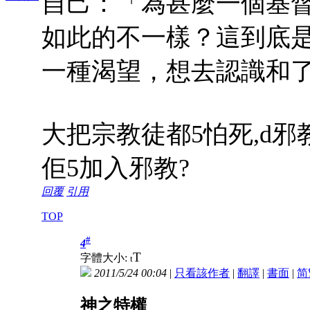
自己：「為甚麼一個基
如此的不一樣？這到底
一種渴望，想去認識和
大把宗教徒都5怕死,d邪
佢5加入邪教?
回覆
引用
TOP
#
4
T
字體大小:
t
2011/5/24 00:04
|
只看該作者
|
翻譯
|
書面
|
简
神之特權