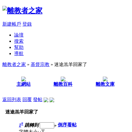
新建帳戶
登錄
論壇
搜索
幫助
導航
離教者之家
»
基督宗教
» 迷途羔羊回家了
主網站
離教百科
離教文庫
返回列表
回覆
發帖
迷途羔羊回家了
#
1
跳轉到
»
倒序看帖
T
字體大小: