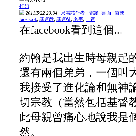
t
打印
2011/5/22 20:34
|
只看該作者
|
翻譯
|
書面
|
简
繁
facebook
,
基督教
,
基督徒
,
名字
,
上帝
在facebook看到這個...
約翰是我出生時母親起
還有兩個弟弟，一個叫
我接受了進化論和無神
切宗教（當然包括基督
此母親曾痛心地說我是
然。