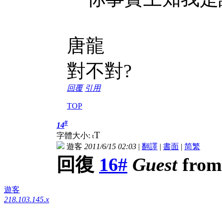
唐龍
對不對?
回覆
引用
TOP
#
14
T
字體大小:
t
遊客
2011/6/15 02:03
|
翻譯
|
書面
|
简
繁
回復
16#
Guest
from 
遊客
218.103.145.x