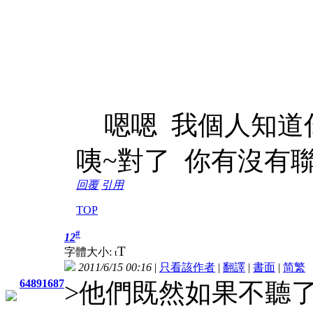
嗯嗯 我個人知道你有
咦~對了 你有沒有聯絡
回覆
引用
TOP
#
12
T
字體大小:
t
2011/6/15 00:16
|
只看該作者
|
翻譯
|
書面
|
简
繁
64891687
>他們既然如果不聽