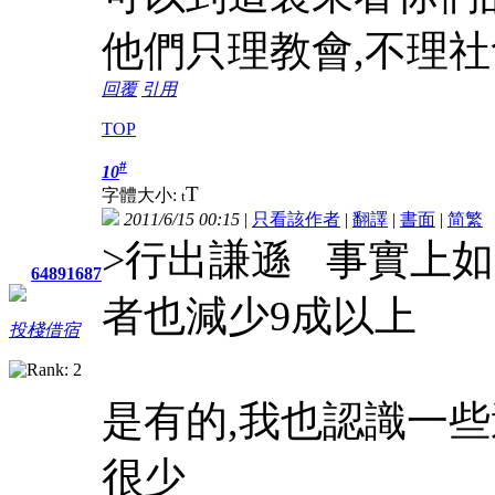
他們只理教會,不理社
回覆
引用
TOP
#
10
T
字體大小:
t
2011/6/15 00:15
|
只看該作者
|
翻譯
|
書面
|
简
繁
>行出謙遜 事實上
64891687
者也減少9成以上
投棧借宿
是有的,我也認識一
很少