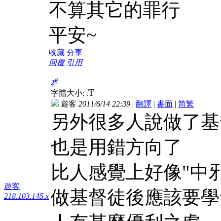
不算其它的罪行
平安~
收藏
分享
回覆
引用
#
2
T
字體大小:
t
遊客
2011/6/14 22:39
|
翻譯
|
書面
|
简
繁
另外很多人說做了基
也是用錯方向了
比人感覺上好像"中邪
遊客
做基督徒後應該要學
218.103.145.x