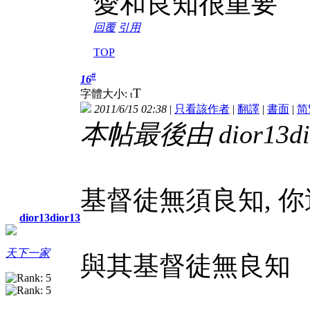
愛和良知很重要
回覆
引用
TOP
#
16
T
字體大小:
t
2011/6/15 02:38
|
只看該作者
|
翻譯
|
書面
|
简
本帖最後由 dior13dior
基督徒無須良知, 
dior13dior13
天下一家
與其基督徒無良知