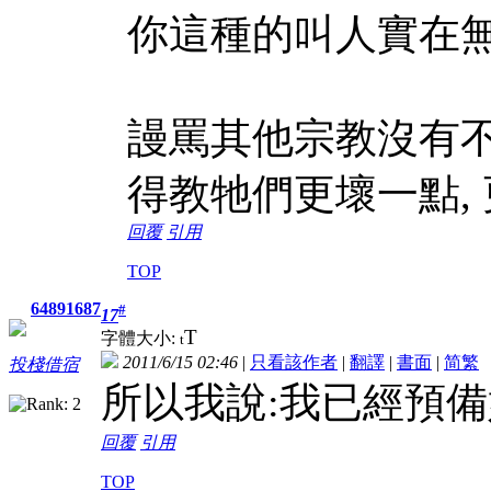
你這種的叫人實在
謾罵其他宗教沒有不
得教牠們更壞一點,
回覆
引用
TOP
64891687
#
17
T
字體大小:
t
2011/6/15 02:46
|
只看該作者
|
翻譯
|
書面
|
简
繁
投棧借宿
所以我說:我已經預備
回覆
引用
TOP