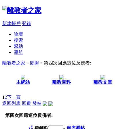
新建帳戶
登錄
論壇
搜索
幫助
導航
離教者之家
»
閒聊
» 第四次回應這位反佛者:
主網站
離教百科
離教文庫
1
2
下一頁
返回列表
回覆
發帖
第四次回應這位反佛者:
#
1
跳轉到
»
倒序看帖