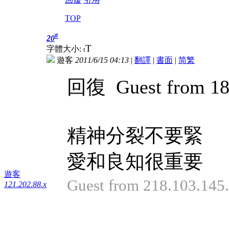
TOP
#
20
T
字體大小:
t
遊客
2011/6/15 04:13
|
翻譯
|
書面
|
简
繁
回復 Guest from 180
精神分裂不要緊
愛和良知很重要
遊客
Guest from 218.103.14
121.202.88.x