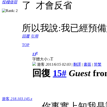
投棧借宿
了 才會反省
所以我說:我已經預
回覆
引用
TOP
#
13
T
字體大小:
t
遊客
2011/6/15 02:03
|
翻譯
|
書面
|
简
繁
回復
15#
Guest
fro
遊客
218.103.145.x
你事實上知我是