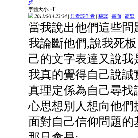
#
5
T
字體大小:
t
2011/6/14 23:34
|
只看該作者
|
翻譯
|
書面
|
简
繁
當我說出他們這些問
我論斷他們,說我死
己的文字表達又說我
我真的覺得自己說誠
真理定係為自己尋找
心思想別人想向他們
面對自己信仰問題的
那只會是: