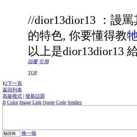
//dior13dior1
的特色, 你要懂得教
以上是dior13dior1
回覆
引用
TOP
1
2
下一頁
返回列表
高級模式
|
發新話題
B
Color
Image
Link
Quote
Code
Smilies
換一個