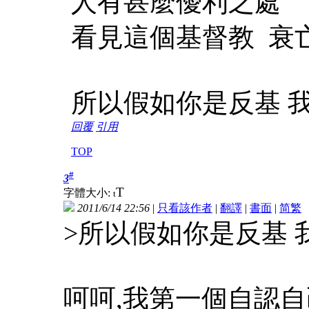
人有甚麼優利之處
看見這個基督教 衰
所以假如你是反基 
回覆
引用
TOP
#
3
T
字體大小:
t
2011/6/14 22:56
|
只看該作者
|
翻譯
|
書面
|
简
繁
>所以假如你是反基 
呵呵,我第一個自認自