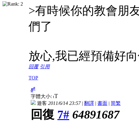
>有時候你的教會朋
們了
放心,我已經預備好
回覆
引用
TOP
#
8
T
字體大小:
t
遊客
2011/6/14 23:57
|
翻譯
|
書面
|
简
繁
回復
7#
64891687