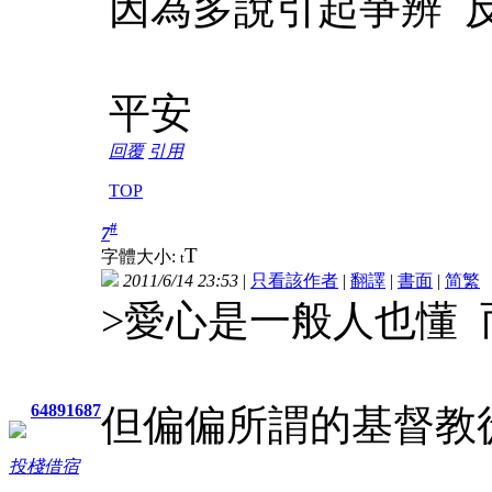
因為多說引起爭辨 
平安
回覆
引用
TOP
#
7
T
字體大小:
t
2011/6/14 23:53
|
只看該作者
|
翻譯
|
書面
|
简
繁
>愛心是一般人也懂
64891687
但偏偏所謂的基督教
投棧借宿