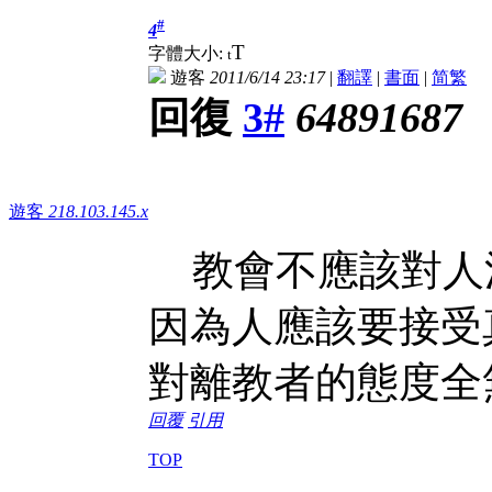
#
4
T
字體大小:
t
遊客
2011/6/14 23:17
|
翻譯
|
書面
|
简
繁
回復
3#
64891687
遊客
218.103.145.x
教會不應該對人
因為人應該要接
對離教者的態度全
回覆
引用
TOP