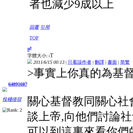
者也減少9成以上
回覆
引用
TOP
#
9
T
字體大小:
t
2011/6/15 00:13
|
只看該作者
|
翻譯
|
書面
|
简
繁
>事實上你真的為基
64891687
關心基督教同關心社
投棧借宿
談上帝,向他們討論
可以到這裏來看你們