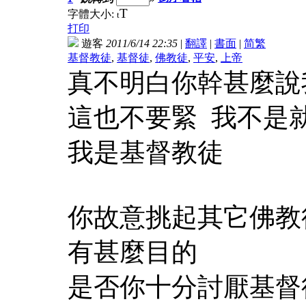
T
字體大小:
t
打印
遊客
2011/6/14 22:35
|
翻譯
|
書面
|
简
繁
基督教徒
,
基督徒
,
佛教徒
,
平安
,
上帝
真不明白你幹甚麼說
這也不要緊 我不是
我是基督教徒
你故意挑起其它佛教
有甚麼目的
是否你十分討厭基督