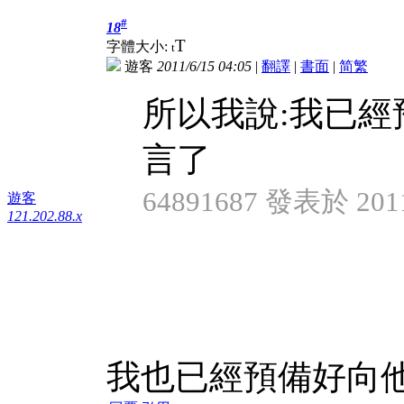
#
18
T
字體大小:
t
遊客
2011/6/15 04:05
|
翻譯
|
書面
|
简
繁
所以我說:我已經
言了
64891687 發表於 2011/
遊客
121.202.88.x
我也已經預備好向他