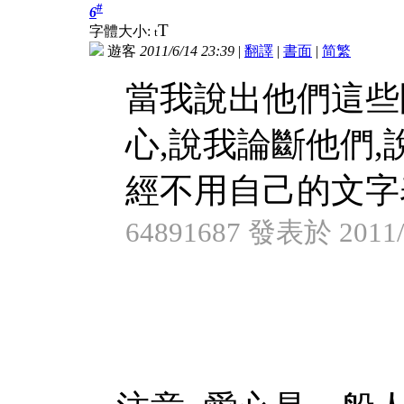
#
6
T
字體大小:
t
遊客
2011/6/14 23:39
|
翻譯
|
書面
|
简
繁
當我說出他們這些
心,說我論斷他們
經不用自己的文字表 
64891687 發表於 2011/6