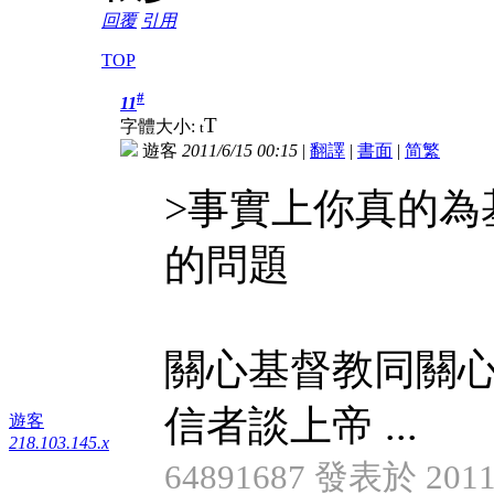
回覆
引用
TOP
#
11
T
字體大小:
t
遊客
2011/6/15 00:15
|
翻譯
|
書面
|
简
繁
>事實上你真的為
的問題
關心基督教同關心
信者談上帝 ...
遊客
218.103.145.x
64891687 發表於 2011/