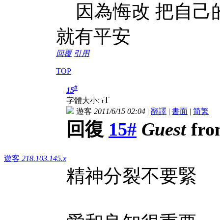
因為悔改 把自己
就有平安
回覆
引用
TOP
#
15
T
字體大小:
t
遊客
2011/6/15 02:04
|
翻譯
|
書面
|
简
繁
回復
15#
Guest
fro
遊客
218.103.145.x
精神分裂不要緊