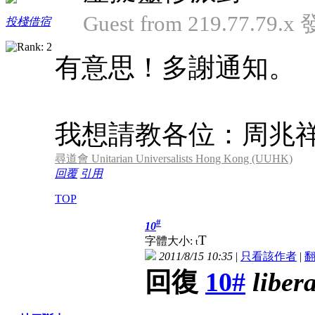
Guest from 219.77.79.x
投棧借宿
有意思！多謝通知。
我想請教各位：周兆
尋道會 Unitarian Universalists Hong Kong (UUHK)
回覆
引用
TOP
#
10
T
字體大小:
t
2011/8/15 10:35
|
只看該作者
|
回復
10#
liber