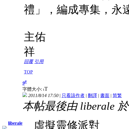
禮」，編成專集，永
主佑
祥
回覆
引用
TOP
#
9
T
字體大小:
t
2011/8/14 17:50
|
只看該作者
|
翻譯
|
書面
|
简
繁
本帖最後由 liberale 於 2
虛擬靈修派對
liberale