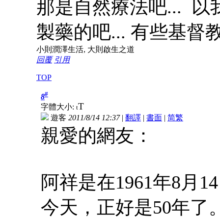
那是自然療法吧...
製藥的吧... 有些基
小則潤澤生活, 大則啟生之道
回覆
引用
TOP
#
8
T
字體大小:
t
遊客
2011/8/14 12:37
|
翻譯
|
書面
|
简
繁
親愛的網友：
阿祥是在1961年8月
今天，正好是50年了