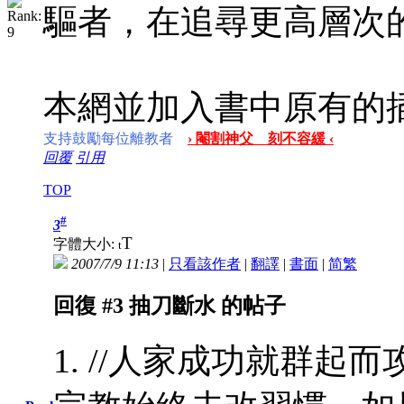
驅者，在追尋更高層次
本網並加入書中原有的
支持鼓勵每位離教者
› 閹割神父 刻不容緩 ‹
回覆
引用
TOP
#
3
T
字體大小:
t
2007/7/9 11:13
|
只看該作者
|
翻譯
|
書面
|
简
繁
回復 #3 抽刀斷水 的帖子
1. //人家成功就群