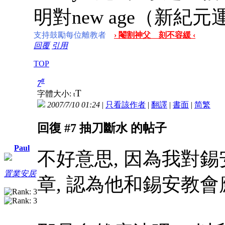
明對new age（新紀
支持鼓勵每位離教者
› 閹割神父 刻不容緩 ‹
回覆
引用
TOP
#
7
T
字體大小:
t
2007/7/10 01:24
|
只看該作者
|
翻譯
|
書面
|
简
繁
回復 #7 抽刀斷水 的帖子
Paul
不好意思, 因為我對錫
置業安居
章, 認為他和錫安教會