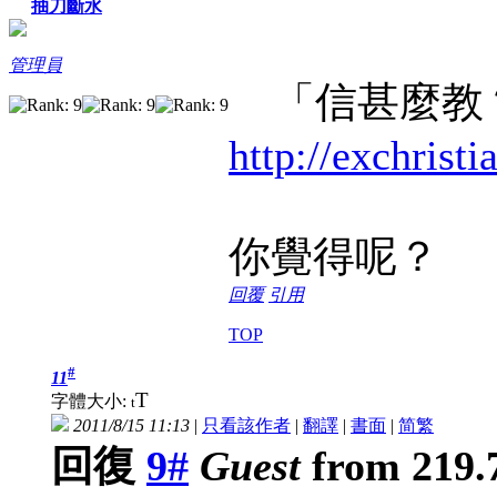
抽刀斷水
管理員
「信甚麼教
http://exchrist
你覺得呢？
回覆
引用
TOP
#
11
T
字體大小:
t
2011/8/15 11:13
|
只看該作者
|
翻譯
|
書面
|
简
繁
回復
9#
Guest
from 219.7