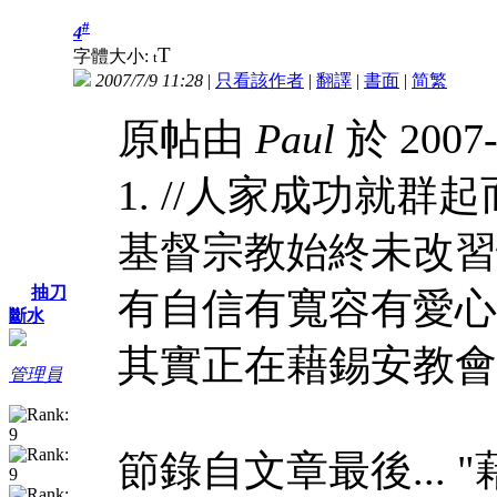
#
4
T
字體大小:
t
2007/7/9 11:28
|
只看該作者
|
翻譯
|
書面
|
简
繁
原帖由
Paul
於 2007-
1. //人家成功就
基督宗教始終未改習
抽刀
有自信有寬容有愛心
斷水
其實正在藉錫安教會
管理員
節錄自文章最後... "