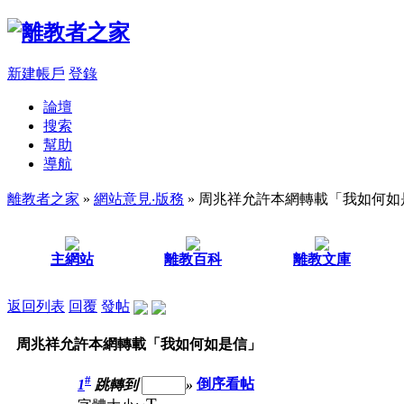
新建帳戶
登錄
論壇
搜索
幫助
導航
離教者之家
»
網站意見‧版務
» 周兆祥允許本網轉載「我如何如
主網站
離教百科
離教文庫
返回列表
回覆
發帖
周兆祥允許本網轉載「我如何如是信」
#
1
跳轉到
»
倒序看帖