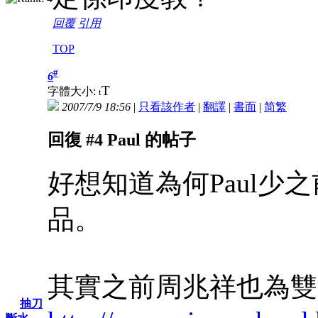
回覆
引用
TOP
#
6
T
字體大小:
t
2007/7/9 18:56
|
只看該作者
|
翻譯
|
書面
|
简
繁
回復 #4 Paul 的帖子
好想知道為何Paul
品。
其實之前周兆祥也為雙
抽刀