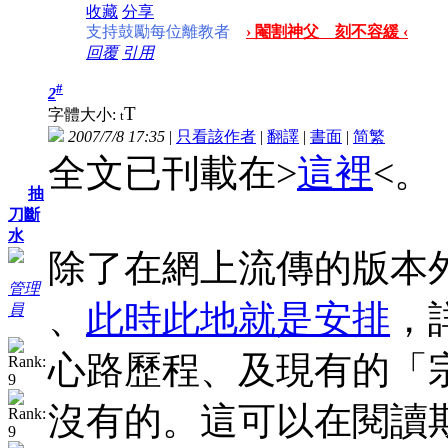
收藏
分享
支持鼓勵每位離教者
› 閹割神父 刻不容緩 ‹
回覆
引用
#
2
T
字體大小:
t
2007/7/8 17:35
|
只看該作者
|
翻譯
|
書面
|
简
繁
全文已刊載在>
這裡
<。
抽
刀斷
水
除了在網上流傳的版本
管理
、
此時此地就是安排
，
員
心路歷程、及現有的「
沒有的。這可以在閱讀