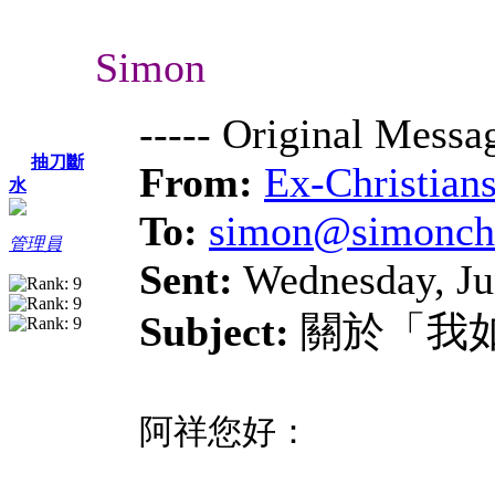
Simon
----- Original Messag
抽刀斷
From:
Ex-Christians
水
To:
simon@simonch
管理員
Sent:
Wednesday, Ju
Subject:
關於「我
阿祥您好：