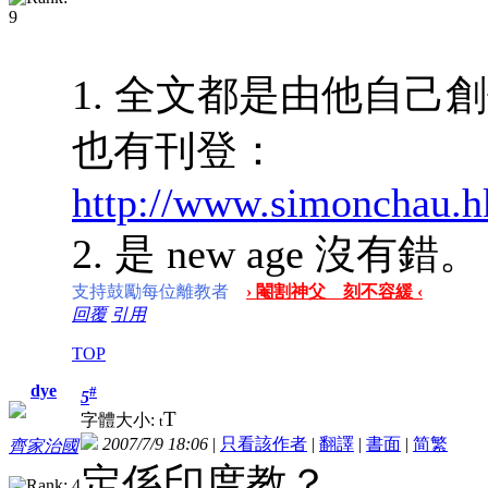
1. 全文都是由他自
也有刊登：
http://www.simonchau.h
2. 是 new age 沒有錯。
支持鼓勵每位離教者
› 閹割神父 刻不容緩 ‹
回覆
引用
TOP
dye
#
5
T
字體大小:
t
2007/7/9 18:06
|
只看該作者
|
翻譯
|
書面
|
简
繁
齊家治國
定係印度教？