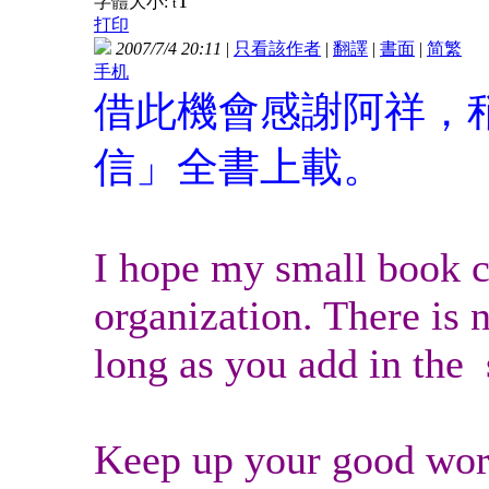
T
字體大小:
t
打印
2007/7/4 20:11
|
只看該作者
|
翻譯
|
書面
|
简
繁
手机
借此機會感謝阿祥，
信」全書上載。
I hope my small book c
organization. There is 
long as you add in the 
Keep up your good wor