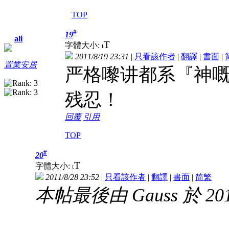
TOP
#
19
ali
T
字體大小:
t
2011/8/19 23:31
|
只看該作者
|
翻譯
|
書面
|
置業安居
严格嚟讲都系『神
残忍！
回覆
引用
TOP
#
20
T
字體大小:
t
2011/8/28 23:52
|
只看該作者
|
翻譯
|
書面
|
简
繁
本帖最後由 Gauss 於 2014