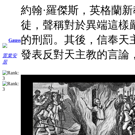
約翰·羅傑斯，英格蘭
徒，聲稱對於異端這樣
的刑罰。其後，信奉天
Gauss
發表反對天主教的言論
置業安
居