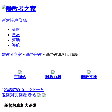
新建帳戶
登錄
論壇
搜索
幫助
導航
離教者之家
»
基督宗教
» 基督教真相大踢爆
主網站
離教百科
離教文庫
1
2
3
4
5
6
7
8
9
10
... 12
下一頁
返回列表
回覆
發帖
基督教真相大踢爆