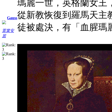
瑪麗一世，英格蘭女王
從新教恢復到羅馬天主
Gauss
徒被處決，有「血腥瑪
置業安
居