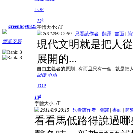
TOP
#
12
T
greenboy0825
字體大小:
t
2011/8/9 12:59
|
只看該作者
|
翻譯
|
書面
|
简
現代文明就是把人從
置業安居
展開的...
自由主義者的原則...有而且只有一個...就是把人
回覆
引用
TOP
#
13
T
字體大小:
t
2011/8/9 20:15
|
只看該作者
|
翻譯
|
書面
|
简
看看馬低路得說過哪