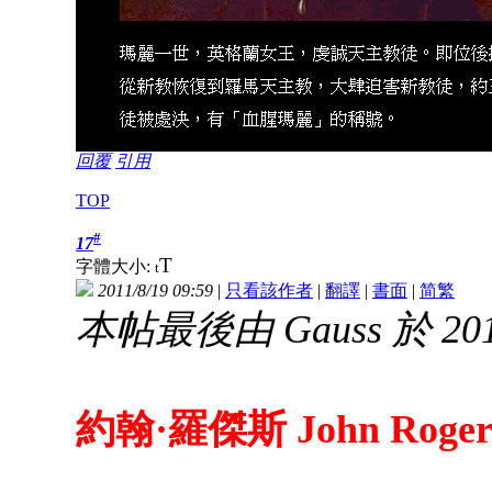
回覆
引用
TOP
#
17
T
字體大小:
t
2011/8/19 09:59
|
只看該作者
|
翻譯
|
書面
|
简
繁
本帖最後由 Gauss 於 2014
約翰·羅傑斯 John Rogers (