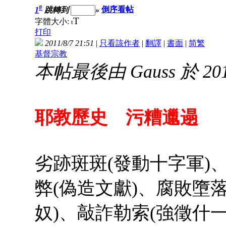
#
1
跳轉到
»
倒序看帖
T
字體大小:
t
打印
2011/8/7 21:51
|
只看該作者
|
翻譯
|
書面
|
简
繁
基督宗教
本帖最後由 Gauss 於 2014
耶教歷史 污糟邋遢
劣跡斑斑(發動十字軍)
弊(偽造文獻)、腐敗墮落
奴)、敲詐勒索(強徵什