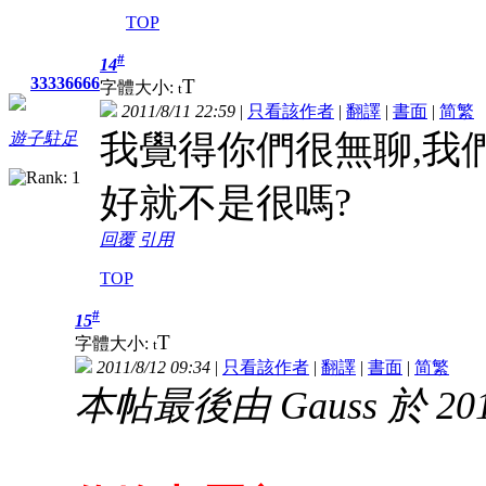
TOP
#
14
33336666
T
字體大小:
t
2011/8/11 22:59
|
只看該作者
|
翻譯
|
書面
|
简
繁
我覺得你們很無聊,我
遊子駐足
好就不是很嗎?
回覆
引用
TOP
#
15
T
字體大小:
t
2011/8/12 09:34
|
只看該作者
|
翻譯
|
書面
|
简
繁
本帖最後由 Gauss 於 2014