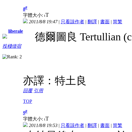
#
8
T
字體大小:
t
2011/8/8 19:47
|
只看該作者
|
翻譯
|
書面
|
简
繁
liberale
德爾圖良 Tertullian (c. 
投棧借宿
亦譯：特土良
回覆
引用
TOP
#
9
T
字體大小:
t
2011/8/8 19:53
|
只看該作者
|
翻譯
|
書面
|
简
繁