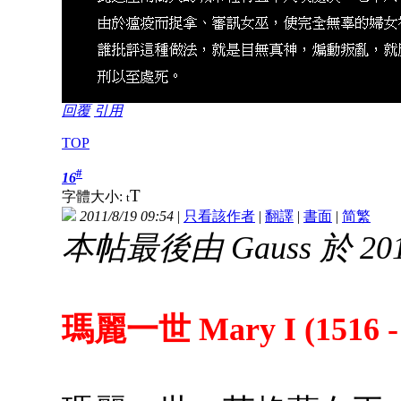
回覆
引用
TOP
#
16
T
字體大小:
t
2011/8/19 09:54
|
只看該作者
|
翻譯
|
書面
|
简
繁
本帖最後由 Gauss 於 2014
瑪麗一世 Mary I (1516 - 