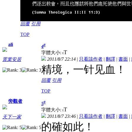
回覆
引用
TOP
ali
#
4
T
字體大小:
t
2011/8/7 22:14
|
只看該作者
|
翻譯
|
書面
|
置業安居
精境，一针见血！
回覆
引用
TOP
旁觀者
#
5
T
字體大小:
t
2011/8/7 23:46
|
只看該作者
|
翻譯
|
書面
|
天下一家
的確如此！