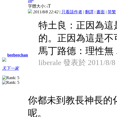
10
T
字體大小:
t
2011/8/8 22:42
|
只看該作者
|
翻譯
|
書面
|
简
繁
特土良：正因為這
的。正因為這是不
馬丁路德：理性無 ..
beebeechan
liberale 發表於 2011/8/8
天下一家
你都未到教長神長的化
呢。