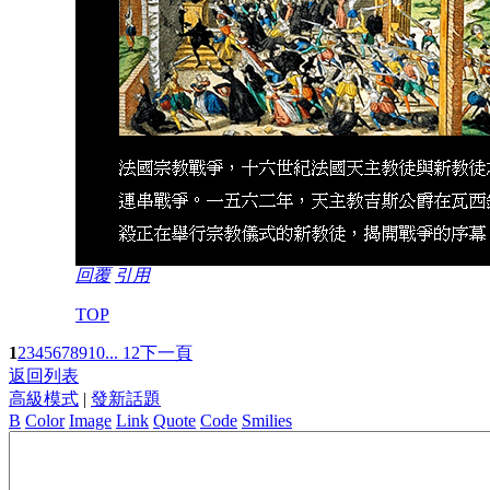
回覆
引用
TOP
1
2
3
4
5
6
7
8
9
10
... 12
下一頁
返回列表
高級模式
|
發新話題
B
Color
Image
Link
Quote
Code
Smilies