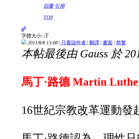
回覆
引用
TOP
#
6
T
字體大小:
t
2011/8/8 13:08
|
只看該作者
|
翻譯
|
書面
|
简
繁
本帖最後由 Gauss 於 2014
馬丁·路德 Martin Luther 
16世紀宗教改革運動發
馬丁·路德認為，理性