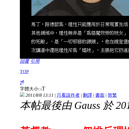
回覆
引用
TOP
#
7
T
字體大小:
t
2011/8/8 13:11
|
只看該作者
|
翻譯
|
書面
|
简
繁
本帖最後由 Gauss 於 2014