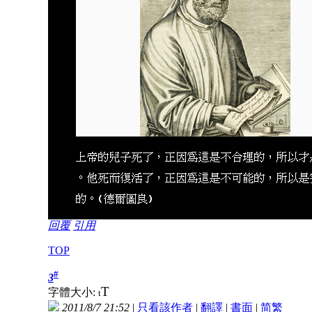
回覆
引用
TOP
#
3
T
字體大小:
t
2011/8/7 21:52
|
只看該作者
|
翻譯
|
書面
|
简
繁