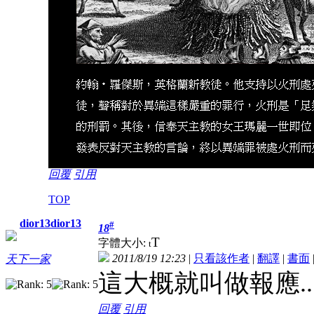
回覆
引用
TOP
dior13dior13
#
18
T
字體大小:
t
2011/8/19 12:23
|
只看該作者
|
翻譯
|
書面
天下一家
這大概就叫做報應..
回覆
引用