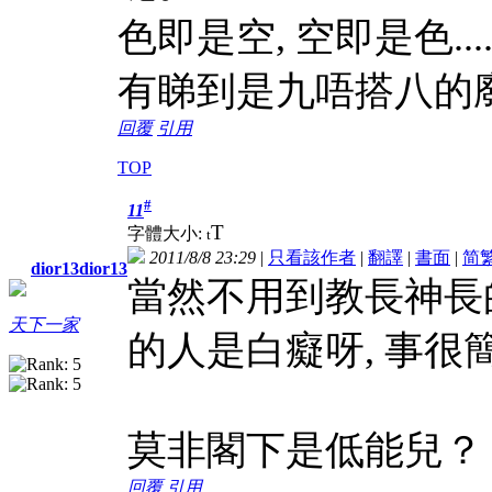
色即是空, 空即是色..
有睇到是九唔搭八的廢
回覆
引用
TOP
#
11
T
字體大小:
t
2011/8/8 23:29
|
只看該作者
|
翻譯
|
書面
|
简
dior13dior13
當然不用到教長神長
天下一家
的人是白癡呀, 事很
莫非閣下是低能兒？
回覆
引用