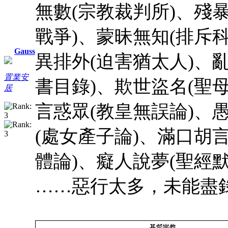
無數(宗教裁判所)、殘
戰爭)、蒙昧無知(排斥
Gauss
異排外(迫害猶太人)、
置業安
書目錄)、欺世盜名(聖
居
言惑眾(教皇無誤論)、
(處女產子論)、滿口胡
體論)、癡人說夢(聖經默
……惡行太多，未能盡