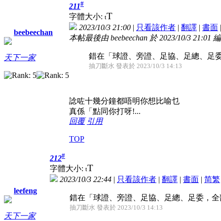
#
211
T
字體大小:
t
2023/10/3 21:00
|
只看該作者
|
翻譯
|
書面
beebeechan
本帖最後由 beebeechan 於 2023/10/3 21:01 
錯在「球證、旁證、足協、足總、足委，
天下一家
抽刀斷水 發表於 2023/10/3 14:13
諗咗十幾分鐘都唔明你想比喻乜
真係「點同你打呀!...
回覆
引用
TOP
#
212
T
字體大小:
t
2023/10/3 22:44
|
只看該作者
|
翻譯
|
書面
|
简
繁
leefeng
錯在「球證、旁證、足協、足總、足委，全部
抽刀斷水 發表於 2023/10/3 14:13
天下一家