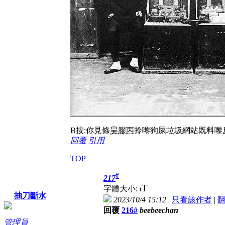
B按:你見條
昊膠丙
拎嚟狗屎垃圾網站既料嚟反基
回覆
引用
TOP
#
217
T
字體大小:
t
抽刀斷水
2023/10/4 15:12
|
只看該作者
|
回覆
216#
beebeechan
管理員