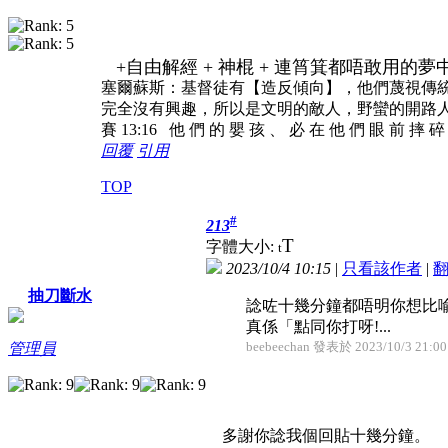
+自由解經 + 神棍 + 連筲箕都唔敢用的夢
塞爾蘇斯：基督徒有【造反傾向】，他們蔑視傳
完全沒有興趣，所以是文明的敵人，野蠻的開路
賽 13:16 他 們 的 嬰 孩 、 必 在 他 們 眼 前 摔 
回覆
引用
TOP
#
213
T
字體大小:
t
2023/10/4 10:15
|
只看該作者
|
抽刀斷水
諗咗十幾分鐘都唔明你想比
真係「點同你打呀!...
beebeechan 發表於 2023/10/3 21:00
管理員
多謝你諗我個回貼十幾分鐘。