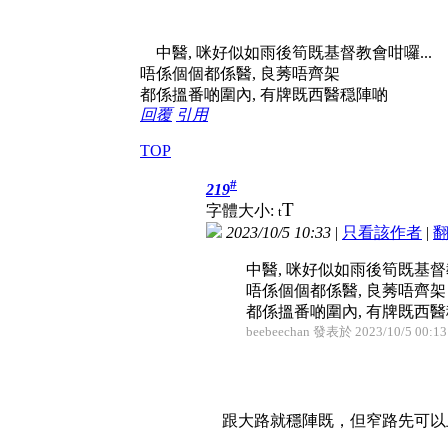
中醫, 咪好似如雨後筍既基督教會咁囉...
唔係個個都係醫, 良莠唔齊架
都係搵番啲圍內, 有牌既西醫穏陣啲
回覆
引用
TOP
#
219
T
字體大小:
t
2023/10/5 10:33
|
只看該作者
|
中醫, 咪好似如雨後筍既基督教
唔係個個都係醫, 良莠唔齊架
都係搵番啲圍內, 有牌既西醫穏 
beebeechan 發表於 2023/10/5 00:13
跟大路就穩陣既，但窄路先可以