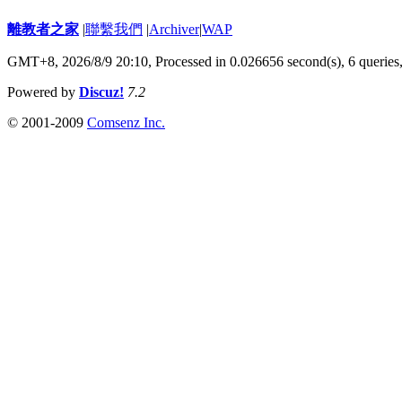
離教者之家
|
聯繫我們
|
Archiver
|
WAP
GMT+8, 2026/8/9 20:10,
Processed in 0.026656 second(s), 6 queries
Powered by
Discuz!
7.2
© 2001-2009
Comsenz Inc.