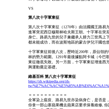
VS
第八次十字軍東征
第八次十字軍東征（1270年）由法國國王路易
進軍突尼西亞穆斯林哈夫斯王朝。十字軍在突
身亡。路易九世的兒子兼繼承人腓力三世馬上
都未能成功，而在波斯地區的蒙古伊兒汗國也
十字軍東征前後八次，歷時近200年，原佔領
林的勢力範圍。1291年最後據點阿卡城（今
東征徹底失敗。另一方面，十字軍東征增進西方
興運動奠定基礎。
維基百科 第八次十字軍東征
https://zh.wikipedia.org/zh-
tw/%E7%AC%AC%E5%85%AB%E6%AC%A1%
＝＝＝＝＝＝＝＝＝＝
全軍染上瘟疫、路易九世亦染病身亡，是否是
你拿一部山寨蘋果機去蘋果店要求保養維修, 你