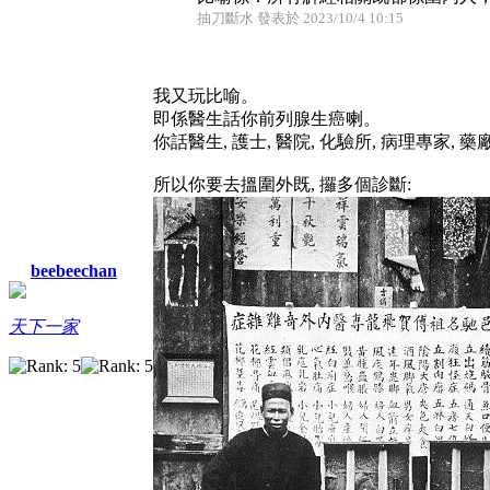
抽刀斷水 發表於 2023/10/4 10:15
我又玩比喻。
即係醫生話你前列腺生癌喇。
你話醫生, 護士, 醫院, 化驗所, 病理專家, 
所以你要去搵圍外既, 攞多個診斷:
beebeechan
天下一家