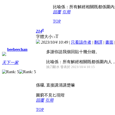
比喻係：所有解經相關既都係圍內
回覆
引用
TOP
#
214
T
字體大小:
t
2023/10/4 10:49
|
只看該作者
|
翻譯
|
書面
beebeechan
多謝你諗我個回貼十幾分鐘。
比喻係：所有解經相關既都係圍內人，圈
天下一家
抽刀斷水 發表於 2023/10/4 10:15
係囉, 直接講清講楚嘛
圖窮不見匕現咁
回覆
引用
TOP