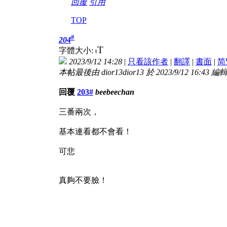
回覆
引用
TOP
#
204
T
字體大小:
t
2023/9/12 14:28
|
只看該作者
|
翻譯
|
書面
|
简
本帖最後由 dior13dior13 於 2023/9/12 16:43 編
回覆
203#
beebeechan
三番兩次，
基本連看都不會看！
可悲
真夠不要臉！