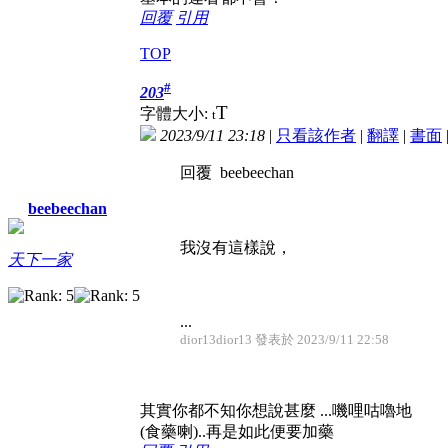
回覆
引用
TOP
#
203
T
字體大小:
t
2023/9/11 23:18
|
只看該作者
|
翻譯
|
書面
回覆 beebeechan
beebeechan
我沒有這樣說，
天下一家
...
dior13dior13 發表於 2023/9/11 22:58
其實你都不知你想說甚麼 ...嘰哩咕嚕地
(食藥喇)..再是如此便要加藥