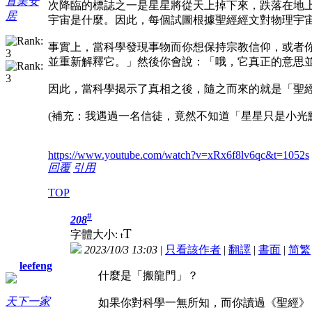
置業安
次降臨的標誌之一是星星將從天上掉下來，跌落在地
居
宇宙是什麼。因此，每個試圖根據聖經經文對物理宇
事實上，當科學發現事物而你想保持宗教信仰，或者
並重新解釋它。」然後你會說：「哦，它真正的意思
因此，當科學揭示了真相之後，隨之而來的就是「聖
(補充：我遇過一名信徒，竟然不知道「星星只是小光
https://www.youtube.com/watch?v=xRx6f8lv6qc&t=1052s
回覆
引用
TOP
#
208
T
字體大小:
t
2023/10/3 13:03
|
只看該作者
|
翻譯
|
書面
|
简
繁
leefeng
什麼是「搬龍門」？
天下一家
如果你對科學一無所知，而你讀過《聖經》，