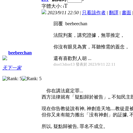
T
字體大小:
t
2023/9/11 22:50
|
只看該作者
|
翻譯
|
書面
回覆 beebeechan
法院判案，講究證據，無罪推定，
你沒有眼見為實，耳聽惟需的蓋念，
beebeechan
還有喜歡對人胡 ...
dior13dior13 發表於 2023/9/11 22:11
天下一家
你在講法庭定罪...
西方法律就有「疑點歸於被告」,, 不知民
現在你告教徒說有神, 神創造天地....教徒是
但你又未有能力搬出「没有神創」的証據, 
所以, 疑點歸被告, 罪名不成立。