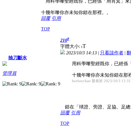
用科學嚟聖經既你，已經係「用筲箕」來盛
十幾年嚟你亦未知你錯在那裡。。
回覆
引用
TOP
#
210
T
字體大小:
t
2023/10/3 14:13
|
只看該作者
|
抽刀斷水
用科學嚟聖經既你，已經係「
管理員
十幾年嚟你亦未知你錯在那裡。
beebeechan 發表於 2023/10/3 13:31
錯在「球證、旁證、足協、足總
回覆
引用
TOP