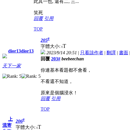
此其一也, 還有二, 三...
笑死
回覆
引用
TOP
#
205
T
字體大小:
t
dior13dior13
2023/9/14 20:51
|
只看該作者
|
翻譯
|
書面
回覆
203#
beebeechan
天下一家
你連基本看題都不會看，
不看還不知道，
原來是個腦浸水！
回覆
引用
TOP
上
#
206
流寄
T
字體大小:
t