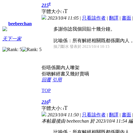
#
215
T
字體大小:
t
2023/10/4 11:05
|
只看該作者
|
翻譯
|
書面
beebeechan
多謝你諗我個回貼十幾分鐘。
天下一家
比喻係：所有解經相關既都係圍內人，圈
抽刀斷水 發表於 2023/10/4 10:15
佢唔係圍內人嚟架
佢啲解經書又幾好賣喎
回覆
引用
TOP
#
216
T
字體大小:
t
2023/10/4 11:50
|
只看該作者
|
翻譯
|
書面
本帖最後由 beebeechan 於 2023/10/4 11:54 
比喻係：所有解經相關既都係圍內人，圈