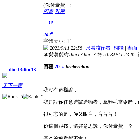
(你付堂費哩)
回覆
引用
TOP
#
202
T
字體大小:
t
2023/9/11 22:58
|
只看該作者
|
翻譯
|
書面
本帖最後由 dior13dior13 於 2023/9/11 23:05
回覆
201#
beebeechan
dior13dior13
天下一家
我沒有這樣說，
我是說你任意造謠造物者，拿雞毛當令箭，
很可悲的是，你又眼盲，盲盲盲！
你這個眼殘，還好意思說，你付堂費哩？
基本的連看都不會！