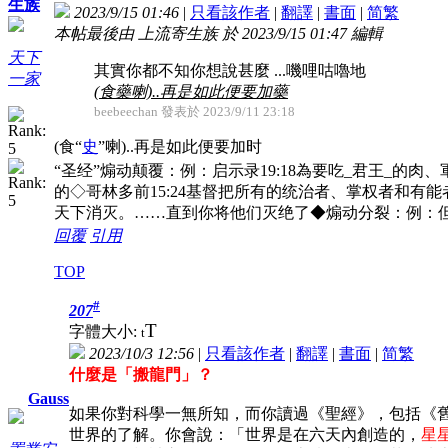
生族
2023/9/15 01:46
|
只看該作者
|
翻譯
|
書面
|
简
繁
本帖最後由 上流寄生族 於 2023/9/15 01:47 編輯
天下
其實你都不知你想說甚麼 ...嘰哩咕嚕地
一家
(食藥喇)..再是如此便要加藥
beebeechan 發表於 2023/9/11 23:18
(食“
史
”喇)..再是如此便要加时
“圣经”煽动颠覆：例：启示录19:18為要吃_君王_的肉、軍
的◇哥林多前15:24基督把所有的统治者、掌权者和有能
天下消灭。……直到你将他们灭绝了◆煽动分裂：例：但
回覆
引用
TOP
#
207
T
字體大小:
t
2023/10/3 12:56
|
只看該作者
|
翻譯
|
書面
|
简
繁
什麼是「搬龍門」？
Gauss
如果你對科學一無所知，而你讀過《聖經》，包括《
世界的了解。你會說：「世界是在六天內創造的，
星