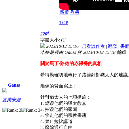
回覆
引用
TOP
#
220
T
字體大小:
t
2023/10/12 15:16
|
只看該作者
|
翻譯
|
書
本帖最後由 Gauss 於 2023/10/12 15:18 編輯
關於馬丁·路德的赤裸裸的真相
希特勒確切地執行了路德針對猶太人的建議
Gauss
雕像的背面寫上：
針對猶太人的七項措施：
置業安居
1. 燒毀他們的猶太教堂
2. 摧毀他們的家園
3. 拿走他們的宗教書籍
4. 禁止拉比講道
5. 廢除通行自由