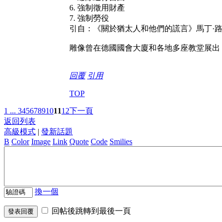
6. 強制徵用財產
7. 強制勞役
引自：《關於猶太人和他們的謊言》馬丁·路德 
雕像曾在德國國會大廈和各地多座教堂展出
回覆
引用
TOP
1 ...
3
4
5
6
7
8
9
10
11
12
下一頁
返回列表
高級模式
|
發新話題
B
Color
Image
Link
Quote
Code
Smilies
換一個
回帖後跳轉到最後一頁
發表回覆