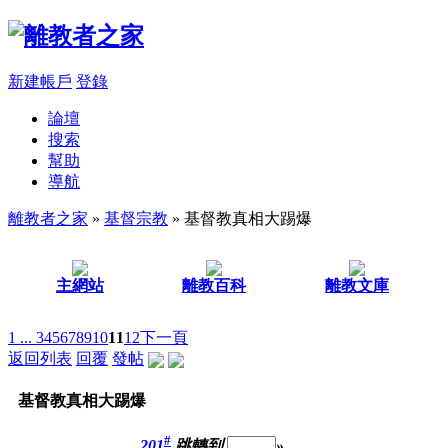
新建帳戶
登錄
論壇
搜索
幫助
導航
離教者之家
»
基督宗教
» 基督教真相大踢爆
主網站
離教百科
離教文庫
1 ...
3
4
5
6
7
8
9
10
11
12
下一頁
返回列表
回覆
發帖
基督教真相大踢爆
#
201
跳轉到
»