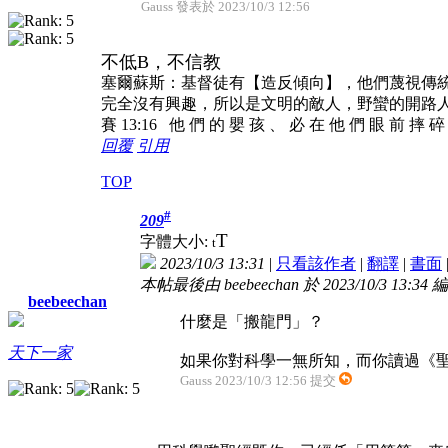
Gauss 發表於 2023/10/3 12:56
不低B，不信教
塞爾蘇斯：基督徒有【造反傾向】，他們蔑視傳
完全沒有興趣，所以是文明的敵人，野蠻的開路
賽 13:16 他 們 的 嬰 孩 、 必 在 他 們 眼 前 摔 
回覆
引用
TOP
#
209
T
字體大小:
t
2023/10/3 13:31
|
只看該作者
|
翻譯
|
書面
本帖最後由 beebeechan 於 2023/10/3 13:34 
beebeechan
什麼是「搬龍門」？
天下一家
如果你對科學一無所知，而你讀過《聖
Gauss 2023/10/3 12:56 提交