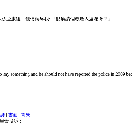
,知道我係亞廉後，他便侮辱我: 「點解請個敢嘅人返嚟呀？」
ing and he should not have reported the police in 2009 because 
翻譯
|
書面
|
简
繁
員會投訴：