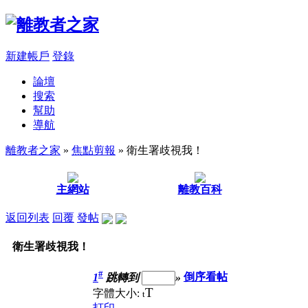
新建帳戶
登錄
論壇
搜索
幫助
導航
離教者之家
»
焦點剪報
» 衛生署歧視我！
主網站
離教百科
返回列表
回覆
發帖
衛生署歧視我！
#
1
跳轉到
»
倒序看帖
T
字體大小:
t
打印