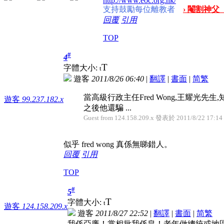
http://www.eoc.org.hk/
支持鼓勵每位離教者
› 閹割神父
回覆
引用
TOP
#
4
T
字體大小:
t
遊客
2011/8/26 06:40
|
翻譯
|
書面
|
简
繁
當高級行政主任Fred Wong,王耀光
遊客
99.237.182.x
之後他還騙 ...
Guest from 124.158.209.x 發表於 2011/8/22 17:14
似乎 fred wong 真係無睇錯人。
回覆
引用
TOP
#
5
T
字體大小:
t
遊客
124.158.209.x
遊客
2011/8/27 22:52
|
翻譯
|
書面
|
简
繁
我係亞廉！掌相批我係皇！老年做總統或地區