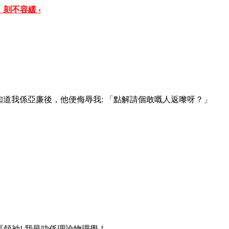
 刻不容緩 ‹
先生,知道我係亞廉後，他便侮辱我: 「點解請個敢嘅人返嚟呀？」
領袖! 我最叻係理論物理學！