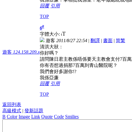
回覆
引用
TOP
#
6
T
字體大小:
t
遊客
2011/8/27 22:54
|
翻譯
|
書面
|
简
繁
清洪大狀：
遊客
124.158.209.x
你好嗎？
請問陳日君主教係唔係要天主教會支付7百
你有否想過捐那7百萬到青山醫院呢？
我們會好多謝你!?
我係亞廉
回覆
引用
TOP
返回列表
高級模式
|
發新話題
B
Color
Image
Link
Quote
Code
Smilies