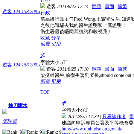
遊客
2011/8/22 17:14
|
翻譯
|
書面
|
简
繁
遊客
124.158.209.x
行政
當高級行政主任Fred Wong,王耀光先生
之後他還騙去我的醫生證明和上庭證明！
衛生署最後唔同我續約和歧視我！
收藏
分享
回覆
引用
#
2
T
字體大小:
t
遊客
124.158.209.x
遊客
2011/8/25 17:10
|
翻譯
|
書面
|
简
繁
梁挺雄醫生,前衞生署副署長,should come out to say someth
回覆
引用
TOP
#
3
抽刀斷水
T
字體大小:
t
2011/8/25 17:34
|
只看該作者
|
管理員
建議向申訴專員公署及平等機會委
http://www.ombudsman.gov.hk/