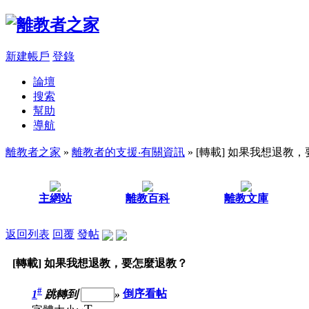
新建帳戶
登錄
論壇
搜索
幫助
導航
離教者之家
»
離教者的支援‧有關資訊
» [轉載] 如果我想退教
主網站
離教百科
離教文庫
返回列表
回覆
發帖
[轉載] 如果我想退教，要怎麼退教？
#
1
跳轉到
»
倒序看帖