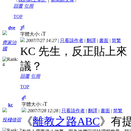
回覆
引用
TOP
#
dye
3
T
字體大小:
t
2007/7/27 14:27
|
只看該作者
|
翻譯
|
書面
|
简
繁
齊家治
KC 先生，反正貼上
國
議？
回覆
引用
TOP
#
4
T
字體大小:
t
kc
2007/7/28 12:28
|
只看該作者
|
翻譯
|
書面
|
简
繁
《
離教之路ABC
》有
投棧借宿