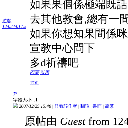
如果果個係極端既話
去其他教會,總有一
遊客
124.244.17.x
如果你想知果間係咪
宣教中心問下
多d祈禱吧
回覆
引用
TOP
#
7
T
字體大小:
t
2007/12/25 15:48
|
只看該作者
|
翻譯
|
書面
|
简
繁
原帖由
Guest
from 124