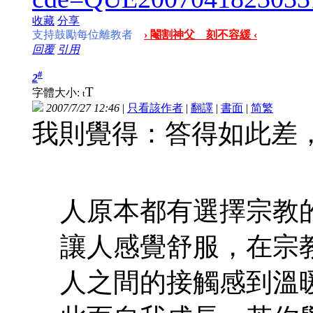
收藏
分享
支持鼓勵每位離教者
› 閹割神父 刻不容緩 ‹
回覆
引用
#
2
T
字體大小:
t
2007/7/27 12:46
|
只看該作者
|
翻譯
|
書面
|
简
繁
我則覺得：答得如此差
人原本都有選擇宗教
讓人感覺舒服，在宗
人之間的接觸感到溫