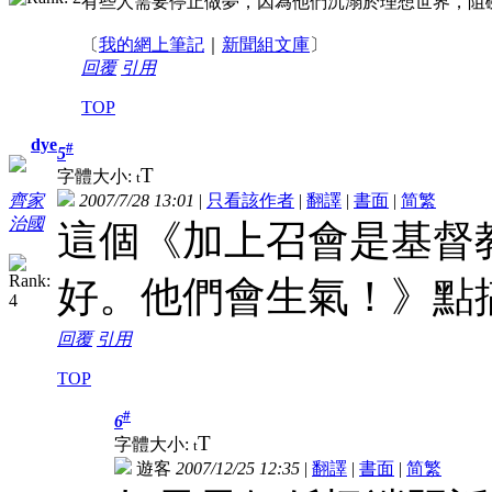
有些人需要停止做夢，因為他們沉溺於理想世界，阻
〔
我的網上筆記
｜
新聞組文庫
〕
回覆
引用
TOP
dye
#
5
T
字體大小:
t
2007/7/28 13:01
|
只看該作者
|
翻譯
|
書面
|
简
繁
齊家
治國
這個《加上召會是基督
好。他們會生氣！》點
回覆
引用
TOP
#
6
T
字體大小:
t
遊客
2007/12/25 12:35
|
翻譯
|
書面
|
简
繁