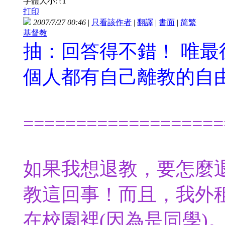
T
字體大小:
t
打印
2007/7/27 00:46
|
只看該作者
|
翻譯
|
書面
|
简
繁
基督教
抽：回答得不錯！
唯最
個人都有自己離教的自
===================
如果我想退教，要怎麼
教這回事！而且，我外
在校園裡(因為是同學