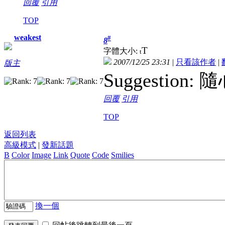
回覆
引用
TOP
weakest
#
8
T
字體大小:
t
2007/12/25 23:31
|
只看該作者
|
版主
Suggestion:
回覆
引用
TOP
返回列表
高級模式
|
發新話題
B
Color
Image
Link
Quote
Code
Smilies
換一個